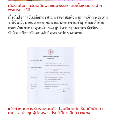
เนื่องในโอกาสวันเฉลิมพระชนมพรรษา สมเด็จพระนางเจ้าฯ
พระบรมราชินี
เนื่องในโอกาสวันเฉลิมพระชนมพรรษา สมเด็จพระนางเจ้าฯ พระบรม
ราชินี ๓ มิถุนายน ๒๕๖๕ ขอพระองค์ทรงพระเจริญ ด้วยเกล้าด้วย
กระหม่อม ข้าพระพุทธเจ้า คณะผู้บริหาร ครู บุคลากร นักเรียน
นักศึกษา วิทยาลัยเทคโนโลยีพระมหาไถ่ หนองคาย...
แจ้งกำหนดการ รับรายงานตัว ปฐมนิเทศนักเรียนนักศึกษา
ใหม่ และประชุมผู้ปกครอง ประจำปีการศึกษา ๒๕๖๕