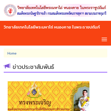
Skip
to
main
content
วิทยาลัยเทคโนโลยีพระมหาไถ่ หนองคาย ในพระราชปถัมภ์
Tog
navi
You
Home
are
here
ข่าวประชาสัมพันธ์