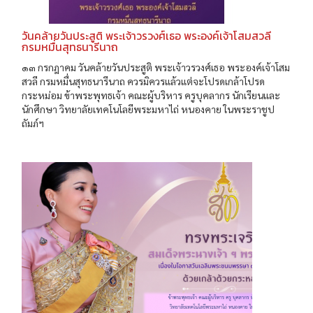
วันคล้ายวันประสูติ พระเจ้าวรวงศ์เธอ พระองค์เจ้าโสมสวลี
กรมหมื่นสุทธนารีนาถ
๑๓ กรกฎาคม วันคล้ายวันประสูติ พระเจ้าวรวงศ์เธอ พระองค์เจ้าโสม
สวลี กรมหมื่นสุทธนารีนาถ ควรมิควรแล้วแต่จะโปรดเกล้าโปรด
กระหม่อม ข้าพระพุทธเจ้า คณะผู้บริหาร ครูบุคลากร นักเรียนและ
นักศึกษา วิทยาลัยเทคโนโลยีพระมหาไถ่ หนองคาย ในพระราชูป
ถัมภ์ฯ