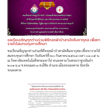
ขอเรียนเชิญทุกท่านร่วมพิธีทอดผ้าป่าสามัคคีมหากุศล เพื่อหา
รายได้สมทบทุนการศึกษา
ขอเรียนเชิญทุกท่านร่วมพิธีทอดผ้าป่าสามัคคีมหากุศล เพื่อหารายได้
สมทบทุนการศึกษา วันจันทร์ที่ ๒๐ กันยายน ๒๕๖๔ เวลา ๐๘.๐๕ น.
ณ วิทยาลัยเทคโนโลยีพระมหาไถ่ หนองคาย ในพระราชูปถัมภ์ฯ
๒๐๑ ม.๔ ซ.ดอนแดง ๓ ต.มีชัย อําเภอ เมืองหนองคาย จังหวัด
หนองคาย