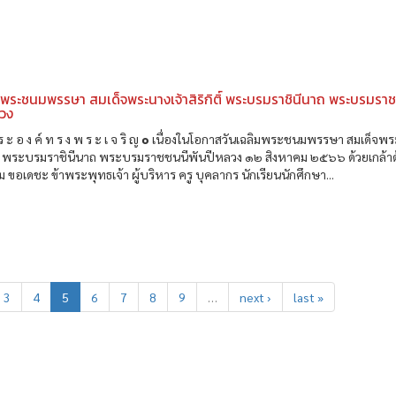
มพระชนมพรรษา สมเด็จพระนางเจ้าสิริกิติ์ พระบรมราชินีนาถ พระบรมรา
ลวง
ร ะ อ ง ค์ ท ร ง พ ร ะ เ จ ริ ญ ๏ เนื่องในโอกาสวันเฉลิมพระชนมพรรษา สมเด็จพ
กิติ์ พระบรมราชินีนาถ พระบรมราชชนนีพันปีหลวง ๑๒ สิงหาคม ๒๕๖๖ ด้วยเกล้า
 ขอเดชะ ข้าพระพุทธเจ้า ผู้บริหาร ครู บุคลากร นักเรียนนักศึกษา...
3
4
5
6
7
8
9
…
next ›
last »