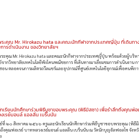
ะคุณ Mr. Hirokazu hata และคณะนักกีฬาจากประเทศญี่ปุ่น ที่เดินทา
มการดำเนินงาน ของวิทยาลัยฯ
ะคุณ Mr. Hirokazu hata และคณะนักกีฬาจากประเทศญี่ปุ่น พร้อมด้วยผู้บริ
์จากวิทยาลัยเทคโนโลยีพังโคนพณิชยการ ที่เดินทางมาเยี่ยมชมการดำเนินงาน ก
สอน ตลอดจนการผลิตรถวีลแชร์และอุปกรณ์ที่ศูนย์เทคโนโลยีอุกรณ์เพื่อคนพิการ
ักเรียนนักศึกษาร่วมพิธีบูชาขอบพระคุณ (พิธีมิสซา) เพื่อรำลึกถึงคุณพ่อเ
เรย์มอนล์ แอลลีน เบร็นนัน
ย์ที่ ๒๐ สิงหาคม ๒๕๖๖ ครูและนักเรียนนักศึกษาร่วมพิธีบูชาขอบพระคุณ (พิธีม
ึกถึงคุณพ่อเรย์ บาทหลวงเรย์มอนล์ แอลลีน เบร็นนัน ณ วัดนักบุญอัลฟอลโซ จังหว
ย