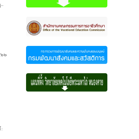
..
๒๕๖๖
 :