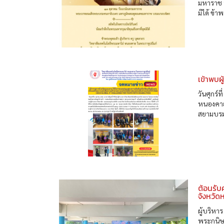
มหาราช 
มิได้ ข้
เข้าพบผ
วันศุกร์
หนองคาย
สยามบรมร
ต้อนรับ
จังหวัด
ผู้บริหา
พระกนิษ