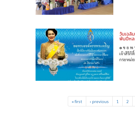
วันเฉลิ
พันปีห
๏ ข อ พ 
เจ้าสิริ
กระหม่อม
« first
‹ previous
1
2