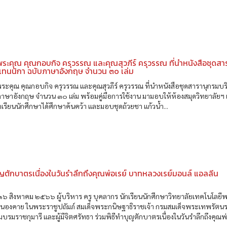
ะคุณ คุณกอบกิจ ครุวรรณ และคุณสุวภีร์ ครุวรรณ ที่นำหนังสือชุดสา
แทนนิกา ฉบับภาษาอังกฤษ จำนวน ๓๐ เล่ม
คุณ คุณกอบกิจ ครุวรรณ และคุณสุวภีร์ ครุวรรณ ที่นำหนังสือชุดสารานุกรมบร
าษาอังกฤษ จำนวน ๓๐ เล่ม พร้อมคู่มือการใช้งาน มามอบให้ห้องสมุดวิทยาลัยฯ เ
ักเรียนนักศึกษาได้ศึกษาค้นคว้า และมอบชุดถ้วยชา แก้วน้ำ...
ุญตักบาตรเนื่องในวันรำลึกถึงคุณพ่อเรย์ บาทหลวงเรย์มอนล์ แอลลีน
น
่ ๑๖ สิงหาคม ๒๕๖๖ ผู้บริหาร ครู บุคลากร นักเรียนนักศึกษาวิทยาลัยเทคโนโลยี
หนองคาย ในพระราชูปถัมภ์ สมเด็จพระกนิษฐาธิราชเจ้า กรมสมเด็จพระเทพรัตนร
บรมราชกุมารี และผู้มีจิตศรัทธา ร่วมพิธีทำบุญตักบาตรเนื่องในวันรำลึกถึงคุณพ่อ