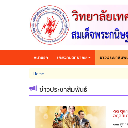
Skip
to
main
content
หน้าแรก
เกี่ยวกับวิทยาลัย
ข่าวประชาสัมพัน
You
Home
are
here
ข่าวประชาสัมพันธ์
๑๓ ตุล
อดุลยเ
๑๓ ตุลา