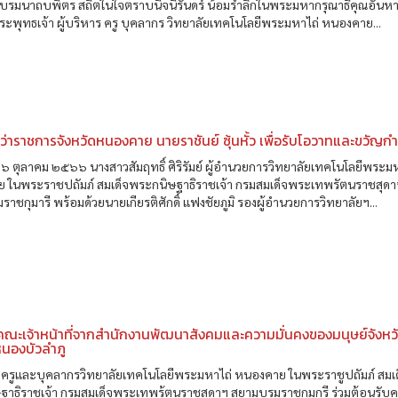
บรมนาถบพิตร สถิตในใจตราบนิจนิรันดร์ น้อมรำลึกในพระมหากรุณาธิคุณอันหาท
าพระพุทธเจ้า ผู้บริหาร ครู บุคลากร วิทยาลัยเทคโนโลยีพระมหาไถ่ หนองคาย...
ู้ว่าราชการจังหวัดหนองคาย นายราชันย์ ซุ้นหั้ว เพื่อรับโอวาทและขวัญกำ
ที่ ๖ ตุลาคม ๒๕๖๖ นางสาวสัมฤทธิ์ ศิริรัมย์ ผู้อำนวยการวิทยาลัยเทคโนโลยีพระม
 ในพระราชปถัมภ์ สมเด็จพระกนิษฐาธิราชเจ้า กรมสมเด็จพระเทพรัตนราชสุดา
าชกุมารี พร้อมด้วยนายเกียรติศักดิ์ แฟงชัยภูมิ รองผู้อำนวยการวิทยาลัยฯ...
คณะเจ้าหน้าที่จากสำนักงานพัฒนาสังคมและความมั่นคงของมนุษย์จังหว
หนองบัวลำภู
ร ครูและบุคลากรวิทยาลัยเทคโนโลยีพระมหาไถ่ หนองคาย ในพระราชูปถัมภ์ สมเ
ฐาธิราชเจ้า กรมสมเด็จพระเทพร้ตนราชสุดาฯ สยามบรมราชกุมกรี ร่วมต้อนรับ