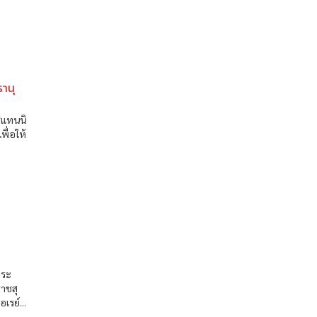
รานุ
ิแทนนิ
พื่อให้
พระ
าชสุ
เรย์...