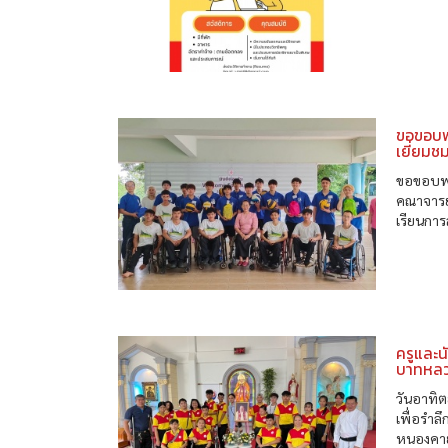
ขอขอบพร
เยี่ยมช
ขอขอบพร
คณาจารย
เรียนการ
ครูและน
บาทหลวง
วันอาทิต
เพื่อรำล
หนองคา