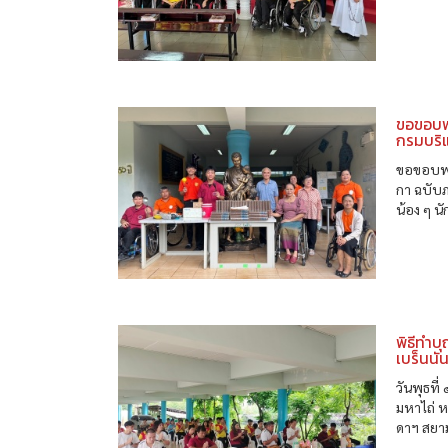
ขอขอบพร
กรมบริ
ขอขอบพระ
กา ฉบับภ
น้อง ๆ น
พิธีทำบ
เบร็นนั
วันพุธที
มหาไถ่ 
ดาฯ สยาม