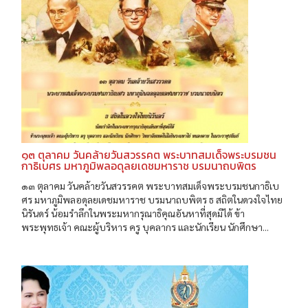
๑๓ ตุลาคม วันคล้ายวันสวรรคต พระบาทสมเด็จพระบรมชน
กาธิเบศร มหาภูมิพลอดุลยเดชมหาราช บรมนาถบพิตร
๑๓ ตุลาคม วันคล้ายวันสวรรคต พระบาทสมเด็จพระบรมชนกาธิเบ
ศร มหาภูมิพลอดุลยเดชมหาราช บรมนาถบพิตร ธ สถิตในดวงใจไทย
นิรันดร์ น้อมรำลึกในพระมหากรุณาธิคุณอันหาที่สุดมิได้ ข้า
พระพุทธเจ้า คณะผู้บริหาร ครู บุคลากร และนักเรียน นักศึกษา...