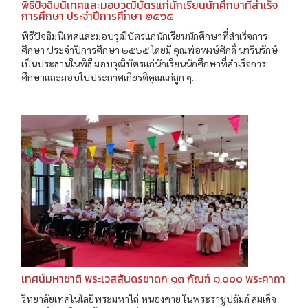
พิธีปัจฉิมนิเทศและมอบวุฒิบัตรแก่นักเรียนนักศึกษาที่สำเร็จ
การศึกษา ประจำปีการศึกษา ๒๕๖๕
พิธีปัจฉิมนิเทศและมอบวุฒิบัตรแก่นักเรียนนักศึกษาที่สำเร็จการ
ศึกษา ประจำปีการศึกษา ๒๕๖๕ โดยมี คุณพ่อพงษ์ศักดิ์ นารินรักษ์
เป็นประธานในพิธี มอบวุฒิบัตรแก่นักเรียนนักศึกษาที่สำเร็จการ
ศึกษาและมอบใบประกาศเกียรติคุณแก่ลูก ๆ...
เทศน์มหาชาติ พระเวสสันดรชาดก ๑๓ กัณฑ์ ๑,๐๐๐ พระคาถา
วิทยาลัยเทคโนโลยีพระมหาไถ่ หนองคาย ในพระราชูปถัมภ์ สมเด็จ