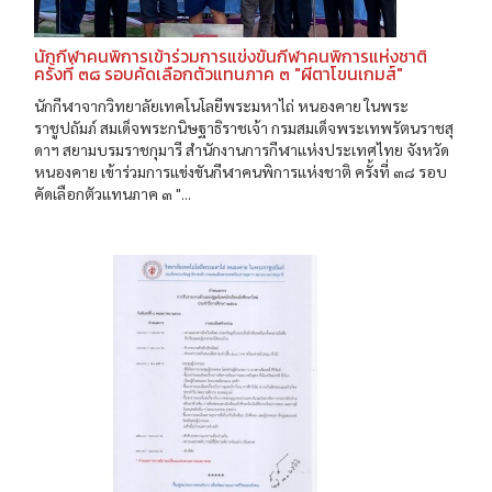
นักกีฬาคนพิการเข้าร่วมการแข่งขันกีฬาคนพิการแห่งชาติ
ครั้งที่ ๓๘ รอบคัดเลือกตัวแทนภาค ๓ "ผีตาโขนเกมส์"
นักกีฬาจากวิทยาลัยเทคโนโลยีพระมหาไถ่ หนองคาย ในพระ
ราชูปถัมภ์ สมเด็จพระกนิษฐาธิราชเจ้า กรมสมเด็จพระเทพรัตนราชสุ
ดาฯ สยามบรมราชกุมารี สำนักงานการกีฬาแห่งประเทศไทย จังหวัด
หนองคาย เข้าร่วมการแข่งขันกีฬาคนพิการแห่งชาติ ครั้งที่ ๓๘ รอบ
คัดเลือกตัวแทนภาค ๓ "...