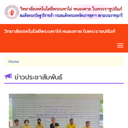
Skip
to
main
content
วิทยาลัยเทคโนโลยีพระมหาไถ่ หนองคาย ในพระราชปถัมภ์
Tog
navi
You
Home
are
here
ข่าวประชาสัมพันธ์