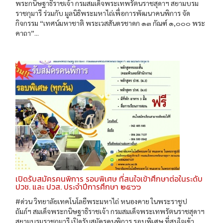
พระกนิษฐาธิราชเจ้า กรมสมเด็จพระเทพรัตนราชสุดาฯ สยามบรม
ราชกุมารี ร่วมกับ มูลนิธิพระมหาไถ่เพื่อการพัฒนาคนพิการ จัด
กิจกรรม “เทศน์มหาชาติ พระเวสสันดรชาดก ๑๓ กัณฑ์ ๑,๐๐๐ พระ
คาถา”...
เปิดรับสมัครคนพิการ รอบพิเศษ ที่สนใจเข้าศึกษาต่อในระดับ
ปวช. และ ปวส. ประจำปีการศึกษา ๒๕๖๖
#ด่วน วิทยาลัยเทคโนโลยีพระมหาไถ่ หนองคาย ในพระราชูป
ถัมภ์ฯ สมเด็จพระกนิษฐาธิราชเจ้า กรมสมเด็จพระเทพรัตนราชสุดาฯ
สยามบรมราชกุมารี เปิดรับสมัครคนพิการ รอบพิเศษ ที่สนใจเข้า