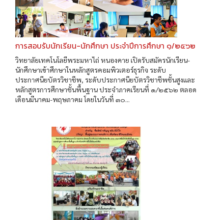
การสอบรับนักเรียน-นักศึกษา ประจำปีการศึกษา ๑/๒๕๖๒
วิทยาลัยเทคโนโลยีพระมหาไถ่ หนองคาย เปิดรับสมัครนักเรียน-
นักศึกษาเข้าศึกษาในหลักสูตรคอมพิวเตอร์ธุรกิจ ระดับ
ประกาศนียบัตรวิชาชีพ, ระดับประกาศนียบัตรวิชาชีพชั้นสูงและ
หลักสูตรการศึกษาชั้นพื้นฐาน ประจำภาคเรียนที่ ๑/๒๕๖๒ ตลอด
เดือนมีนาคม-พฤษภาคม โดยในวันที่ ๓๐...