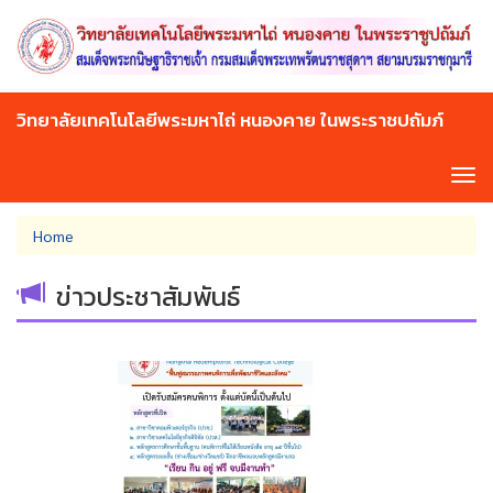
Skip
to
main
content
วิทยาลัยเทคโนโลยีพระมหาไถ่ หนองคาย ในพระราชปถัมภ์
Tog
navi
You
Home
are
here
ข่าวประชาสัมพันธ์