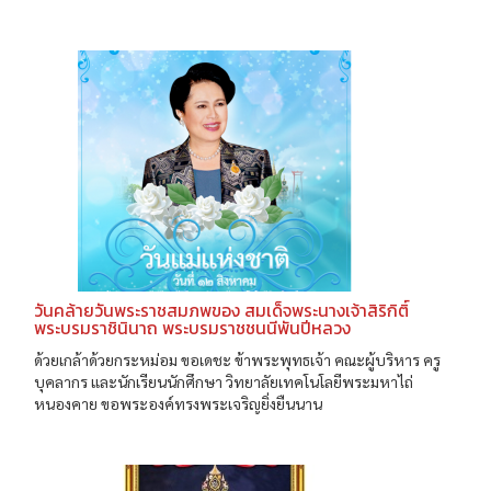
วันคล้ายวันพระราชสมภพของ สมเด็จพระนางเจ้าสิริกิติ์
พระบรมราชินินาถ พระบรมราชชนนีพันปีหลวง
ด้วยเกล้าด้วยกระหม่อม ขอเดชะ ข้าพระพุทธเจ้า คณะผู้บริหาร ครู
บุคลากร และนักเรียนนักศึกษา วิทยาลัยเทคโนโลยีพระมหาไถ่
หนองคาย ขอพระองค์ทรงพระเจริญยิ่งยืนนาน