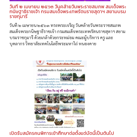
วันที ๒ เมษายน ๒๕๖๓ วันคล้ายวันพระราชสมภพ สมเด็จพระ
กนิษฐาธิราชเจ้า กรมสมเด็จพระเทพรัตนราชสุดาฯ สยามบรม
ราชกุมารี
วันที ๒ เมษายน ๒๕๖๓ ทรงพระเจริญ วันคล้ายวันพระราชสมภพ
สมเด็จพระกนิษฐาธิราชเจ้า กรมสมเด็จพระเทพรัตนราชสุดาฯ สยาม
บรมราชกุมารี ด้วยเกล้าด้วยกระหม่อม คณะผู้บริหาร ครู และ
บุคลากร วิทยาลัยเทคโนโลยีพระมหาไถ่ หนองคาย
เปิดรับสมัครคนพิการเข้าศึกษาต่อตั้งแต่บัดนี้เป็นต้นไป