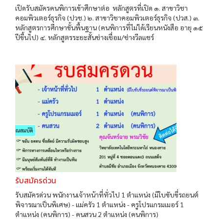
เปิดรับสมัครคนพิการเข้าศึกษาต่อ หลักสูตรที่เปิด ๑. สาขาวิชา
คอมพิวเตอร์ธุรกิจ (ปวช.) ๒. สาขาวิชาคอมพิวเตอร์ธุรกิจ (ปวส.) ๓.
หลักสูตรการศึกษาขั้นพื้นฐาน (คนพิการที่ไม่ได้เรียนหนังสือ อายุ ๑๕
ปีขึ้นไป) ๔. หลักสูตรระยะสั้นช่างเชื่อม/ช่างวีลแชร์
รับสมัครด่วน
รับสมัครด่วน พนักงานเจ้าหน้าที่ทั่วไป 1 ตำแหน่ง (มีใบขับขี่รถยนต์
พิจารณาเป็นพิเศษ) - แม่ครัว 1 ตำแหน่ง - ครูโปรแกรมเมอร์ 1
ตำแหน่ง (คนพิการ) - คนสวน 2 ตำแหน่ง (คนพิการ)