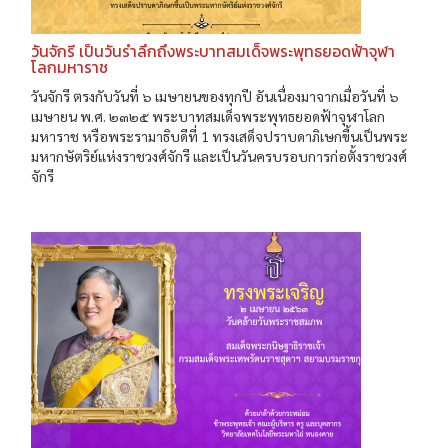
วันจักรี เป็นวันรำลึกถึงพระบาทสมเด็จพระพุทธยอดฟ้าจุฬา
โลกมหาราช
วันจักรี ตรงกับวันที่ ๖ เมษายนของทุกปี อันเนื่องมาจากเมื่อวันที่ ๖
เมษายน พ.ศ. ๒๓๒๕ พระบาทสมเด็จพระพุทธยอดฟ้าจุฬาโลก
มหาราช หรือพระรามาธิบดีที่ 1 ทรงเสด็จปราบดาภิเษกขี้นเป็นพระ
มหากษัตริย์แห่งราชวงศ์จักรี และเป็นวันครบรอบการก่อตั้งราชวงศ์
จักรี