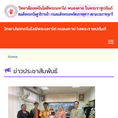
Skip
to
main
content
วิทยาลัยเทคโนโลยีพระมหาไถ่ หนองคาย ในพระราชปถัมภ์
Tog
navi
You
Home
are
here
ข่าวประชาสัมพันธ์