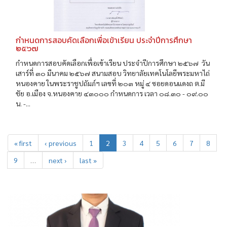
กำหนดการสอบคัดเลือกเพื่อเข้าเรียน ประจำปีการศึกษา
๒๕๖๗
กำหนดการสอบคัดเลือกเพื่อเข้าเรียน ประจำปีการศึกษา ๒๕๖๗ วัน
เสาร์ที่ ๓๐ มีนาคม ๒๕๖๗ สนามสอบ วิทยาลัยเทคโนโลยีพระมหาไถ่
หนองคาย ในพระราชูปถัมภ์ฯ เลขที่ ๒๐๓ หมู่ ๔ ซอยดอนแดงถ ต.มี
ชัย อ.เมือง จ.หนองคาย ๔๓๐๐๐ กำหนดการ เวลา ๐๘.๓๐ - ๐๙.๐๐
น. -...
« first
‹ previous
1
2
3
4
5
6
7
8
9
…
next ›
last »