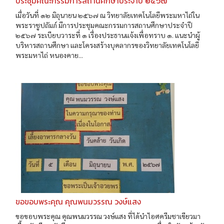
ประชุมคณะกรรมการสถานศึกษาประจำปี ๒๕๖๗
เมื่อวันที่ ๑๒ มิถุนายน ๒๕๖๗ ณ วิทยาลัยเทคโนโลยีพระมหาไถ่ใน
พระราชูปถัมภ์ มีการประชุมคณะกรรมการสถานศึกษาประจำปี
๒๕๖๗ ระเบียบวาระที่ ๑ เรื่องประธานแจ้งเพื่อทราบ ๑. แนะนำผู้
บริหารสถานศึกษา และโครงสร้างบุคลากรของวิทยาลัยเทคโนโลยี
พระมหาไถ่ หนองคาย...
ขอขอบพระคุณ คุณพนมวรรณ วงษ์แสง
ขอขอบพระคุณ คุณพนมวรรณ วงษ์แสง ที่ได้นำไอศครีมชาเขียวมา