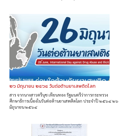
๒๖ มิถุนายน ๒๕๖๔ วันต่อต้านยาเสพติดโลก
สาร จากนางสาวตรีนุช เทียนทอง รัฐมนตรีว่าการกระทรวง
ศึกษาธิการเนื่องในวันต่อต้านยาเสพติดโลก ประจำปี ๒๕๖๔ ๒๖
มิถุนายน ๒๕๖๔