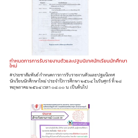
กำหนดการการรับรายงานตัวและปฐมนิเทศนักเรียนนักศึกษา
ใหม่
#ประชาสัมพันธ์ กำหนดการการรับรายงานตัวและปฐมนิเทศ
นักเรียนนักศึกษาใหม่ ประจำปีการศึกษา ๒๕๖๔ ในวันศุกร์ ที่ ๒๘
พฤษภาคม ๒๕๖๔ เวลา ๐๘.๐๐ น. เป็นต้นไป