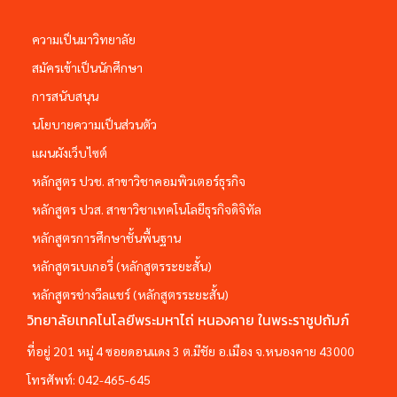
ความเป็นมาวิทยาลัย
สมัครเข้าเป็นนักศึกษา
การสนับสนุน
นโยบายความเป็นส่วนตัว
แผนผังเว็บไซต์
หลักสูตร ปวช. สาขาวิชาคอมพิวเตอร์ธุรกิจ
หลักสูตร ปวส. สาขาวิชาเทคโนโลยีธุรกิจดิจิทัล
หลักสูตรการศึกษาชั้นพื้นฐาน
หลักสูตรเบเกอรี่ (หลักสูตรระยะสั้น)
หลักสูตรช่างวีลแชร์ (หลักสูตรระยะสั้น)
วิทยาลัยเทคโนโลยีพระมหาไถ่ หนองคาย ในพระราชูปถัมภ์
ที่อยู่ 201 หมู่ 4 ซอยดอนแดง 3 ต.มีชัย อ.เมือง จ.หนองคาย 43000
โทรศัพท์:
042-465-645