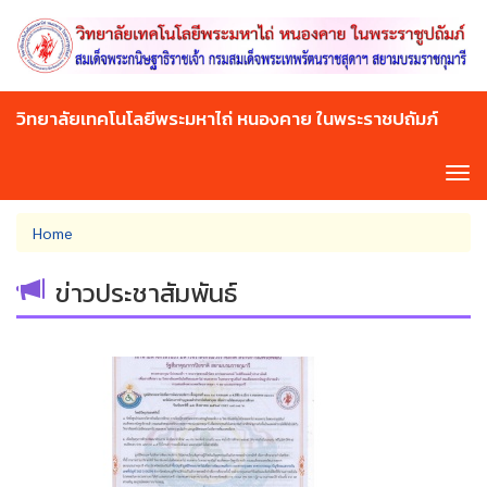
Skip
to
main
content
วิทยาลัยเทคโนโลยีพระมหาไถ่ หนองคาย ในพระราชปถัมภ์
Tog
navi
You
Home
are
here
ข่าวประชาสัมพันธ์