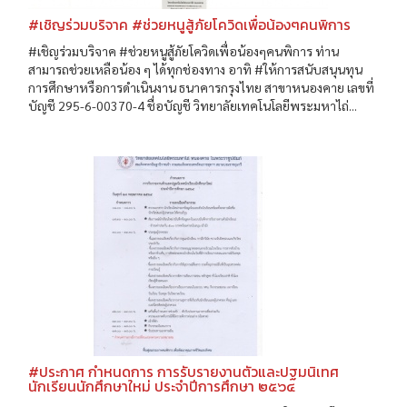
#เชิญร่วมบริจาค #ช่วยหนูสู้ภัยโควิดเพื่อน้องๆคนพิการ
#เชิญร่วมบริจาค #ช่วยหนูสู้ภัยโควิดเพื่อน้องๆคนพิการ ท่าน
สามารถช่วยเหลือน้อง ๆ ได้ทุกช่องทาง อาทิ #ให้การสนับสนุนทุน
การศึกษาหรือการดำเนินงาน ธนาคารกรุงไทย สาขาหนองคาย เลขที่
บัญชี 295-6-00370-4 ชื่อบัญชี วิทยาลัยเทคโนโลยีพระมหาไถ่...
#ประกาศ กำหนดการ การรับรายงานตัวและปฐมนิเทศ
นักเรียนนักศึกษาใหม่ ประจำปีการศึกษา ๒๕๖๔