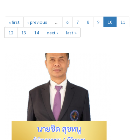
« first
‹ previous
…
6
7
8
9
10
11
12
13
14
next ›
last »