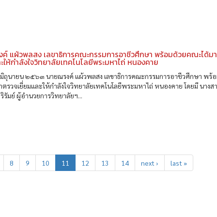
ค์ แผ้วพลสง เลขาธิการคณะกรรมการอาชีวศึกษา พร้อมด้วยคณะได้ม
ละให้กำลังใจวิทยาลัยเทคโนโลยีพระมหาไถ่ หนองคาย
๑๑ มิถุนายน ๒๕๖๓ นายณรงค์ แผ้วพลสง เลขาธิการคณะกรรมการอาชีวศึกษา พร้อ
าตรวจเยี่ยมและให้กำลังใจวิทยาลัยเทคโนโลยีพระมหาไถ่ หนองคาย โดยมี นางส
ศิริรัมย์ ผู้อำนวยการวิทยาลัยฯ...
8
9
10
11
12
13
14
next ›
last »