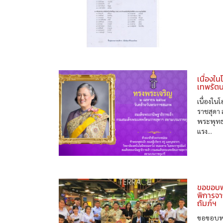
เนื่องใ
เทพรัต
เนื่องใ
ราชสุดา
พระพุทธ
แรง...
ขอขอบพร
พิการจา
ถัมภ์ฯ
ขอขอบพร