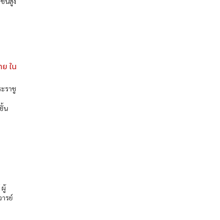
ั้นสูง
คาย ใน
ระราชู
ร
ั้น
ู้
จารย์