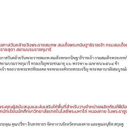
นโอกาสวันคล้ายวันพระราชสมภพ สมเด็จพระกนิษฐาธิราชเจ้า กรมสมเด็จ
นราชสุดา สยามบรมราชกุมารี
นโอกาสวันคล้ายวันพระราชสมภพ สมเด็จพระกนิษฐาธิราชเจ้า กรมสมเด็จพระเทพ
 สยามบรมราชกุมารี ทรงเจริญพระชนมายุ ๖๖ พรรษา ๒ เมษายน ๒๕๖๔ ข้า
เจ้า ขอถวายพระพรชัยมงคล ขอพระองค์ทรงพระเจริญ พระพลานามัยสมบูรณ์แ
ะคุณผู้สนับสนุนและส่งเสริมให้พื้นที่สำหรับวางจำหน่ายผลิตภัณฑ์ฝีมื
กนักเรียนนักศึกษาวิทยาลัยเทคโนโลยีพระมหาไถ่ หนองคาย ในพระราชู
ะคุณ คุณปรีชา อินทรชาธร จัดหางานจังหวัดหนองคาย และคุณอนุชิต สกุลคู