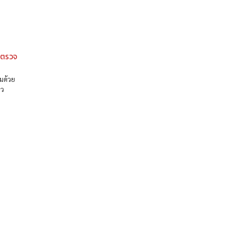
าตรวจ
มด้วย
าว