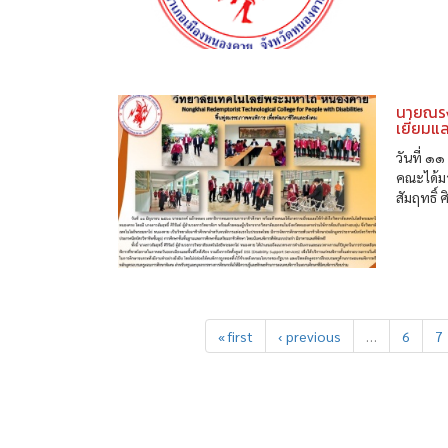
นายณรง
เยี่ยมแ
วันที่ 
คณะได้ม
สัมฤทธิ์ 
« first
‹ previous
…
6
7