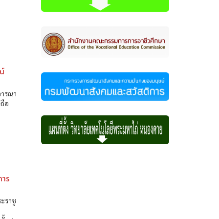
ณ์
ิจารณา
ถือ
การ
ระราชู