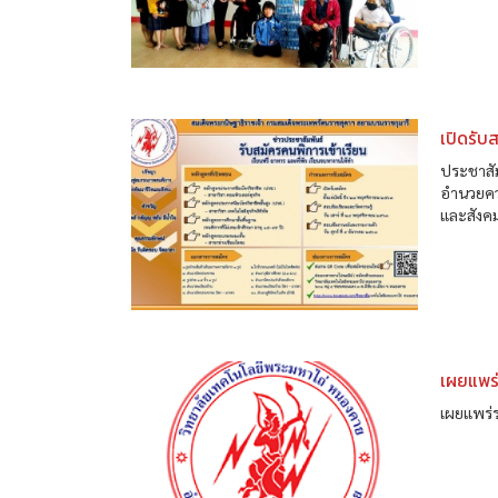
เปิดรับ
ประชาสัม
อำนวยคว
และสังค
เผยแพร
เผยแพร่