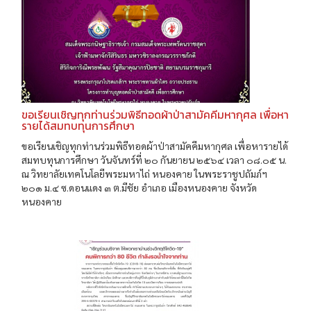
ขอเรียนเชิญทุกท่านร่วมพิธีทอดผ้าป่าสามัคคีมหากุศล เพื่อหา
รายได้สมทบทุนการศึกษา
ขอเรียนเชิญทุกท่านร่วมพิธีทอดผ้าป่าสามัคคีมหากุศล เพื่อหารายได้
สมทบทุนการศึกษา วันจันทร์ที่ ๒๐ กันยายน ๒๕๖๔ เวลา ๐๘.๐๕ น.
ณ วิทยาลัยเทคโนโลยีพระมหาไถ่ หนองคาย ในพระราชูปถัมภ์ฯ
๒๐๑ ม.๔ ซ.ดอนแดง ๓ ต.มีชัย อําเภอ เมืองหนองคาย จังหวัด
หนองคาย