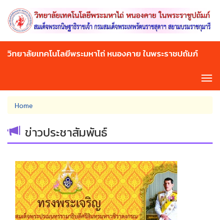
Skip
to
main
content
วิทยาลัยเทคโนโลยีพระมหาไถ่ หนองคาย ในพระราชปถัมภ์
Tog
navi
You
Home
are
here
ข่าวประชาสัมพันธ์