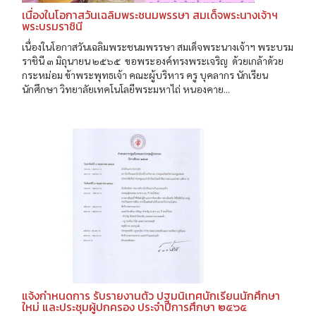
เนื่องในโอกาสวันเฉลิมพระชนมพรรษา สมเด็จพระนางเจ้าฯ
พระบรมราชินี
เนื่องในโอกาสวันเฉลิมพระชนมพรรษา สมเด็จพระนางเจ้าฯ พระบรม
ราชินี ๓ มิถุนายน ๒๕๖๕ ขอพระองค์ทรงพระเจริญ ด้วยเกล้าด้วย
กระหม่อม ข้าพระพุทธเจ้า คณะผู้บริหาร ครู บุคลากร นักเรียน
นักศึกษา วิทยาลัยเทคโนโลยีพระมหาไถ่ หนองคาย...
แจ้งกำหนดการ รับรายงานตัว ปฐมนิเทศนักเรียนนักศึกษา
ใหม่ และประชุมผู้ปกครอง ประจำปีการศึกษา ๒๕๖๕