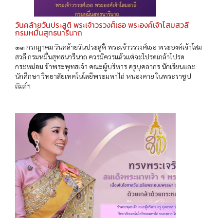
วันคล้ายวันประสูติ พระเจ้าวรวงศ์เธอ พระองค์เจ้าโสมสวลี
กรมหมื่นสุทธนารีนาถ
๑๓ กรกฎาคม วันคล้ายวันประสูติ พระเจ้าวรวงศ์เธอ พระองค์เจ้าโสม
สวลี กรมหมื่นสุทธนารีนาถ ควรมิควรแล้วแต่จะโปรดเกล้าโปรด
กระหม่อม ข้าพระพุทธเจ้า คณะผู้บริหาร ครูบุคลากร นักเรียนและ
นักศึกษา วิทยาลัยเทคโนโลยีพระมหาไถ่ หนองคาย ในพระราชูป
ถัมภ์ฯ