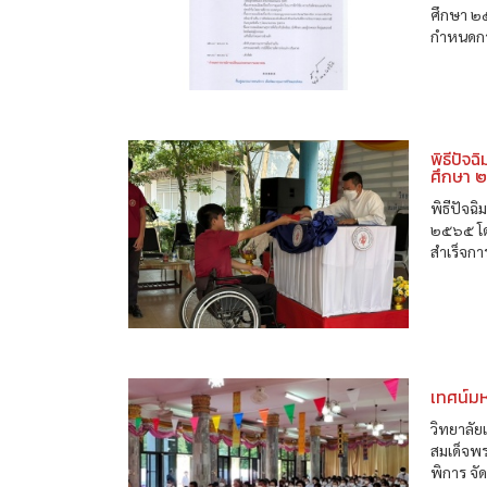
ศึกษา ๒
กำหนดกา
พิธีปัจ
ศึกษา 
พิธีปัจฉ
๒๕๖๕ โดย
สำเร็จกา
เทศน์ม
วิทยาลั
สมเด็จพ
พิการ จ