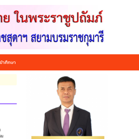
ข้าศึกษา
ณ
รม