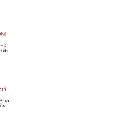
จำปี
าชเจ้า
่สนใจ
รที่
รศึกษา
ย ใน