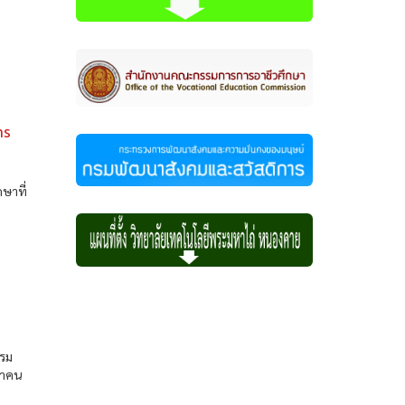
าร
า
กษาที่
กรม
นาคน