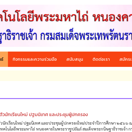
ธ์
กิจกรรมและความร่วมมือ
สนับสนุน
ติดต่อเรา
สมัครเ
ัวนักเรียนใหม่ ปฐมนิเทศ และประชุมผู้ปกครอง
ัวนักเรียนใหม่ ปฐมนิเทศ และประชุมผู้ปกครองใหม่ประจำปีการศึกษา ๒๕๖๖ 
ยเทคโนโลยีพระมหาไถ่ หนองคายในพระราชูปถัมภ์ สมเด็จพระกนิษฐาธิราชเจ้า ก