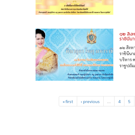
๑๒ สิงห
ราชินี
๑๒ สิงหา
ราชินีน
บริหาร 
ราชูปถัมภ์
« first
‹ previous
…
4
5