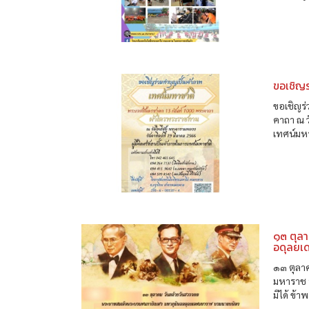
ขอเชิญร
ขอเชิญร
คาถา ณ ว
เทศน์มหา
๑๓ ตุล
อดุลยเ
๑๓ ตุลา
มหาราช 
มิได้ ข้