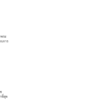
0 พระ
ครบการ
ล
ดช
ที่สุด