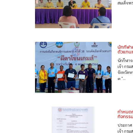
สมเด็จพ
นักกีฬา
ตัวแทนภ
นักกีฬา
เจ้า กร
จังหวัดห
๓ "...
กำหนดก
กิจกรรม
ประกาศ 
เจ้า กรม