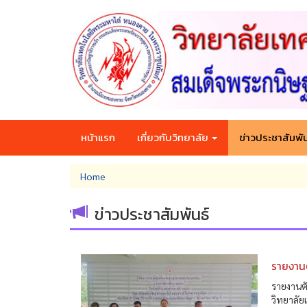
Skip
to
main
content
หน้าแรก
เกี่ยวกับวิทยาลัย
ข่าวประชาสัมพัน
You
Home
are
here
ข่าวประชาสัมพันธ์
รายงานต
รายงานต
วิทยาลั