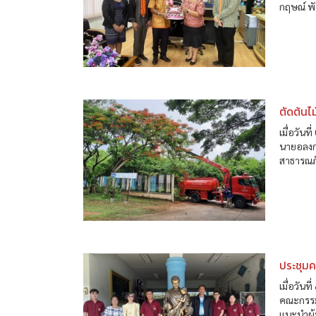
กฤษณ์ พ
ตัดต้นไม
เมื่อวัน
นายอลงกร
สาธารณภั
ประชุม
เมื่อวัน
คณะกรรม
แนะนำผู