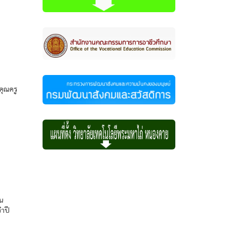
คุณครู
คน
ำปี