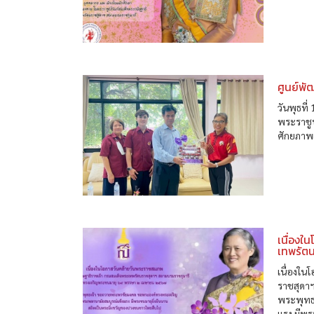
ศูนย์พ
วันพุธที
พระราชูป
ศักยภาพ
เนื่องใ
เทพรัต
เนื่องใ
ราชสุดา
พระพุทธ
แรง มีพร