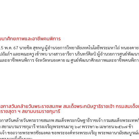
ัฒนาศักยภาพและอาชีพคนพิการ
่ 15 พ.ค. 67 นายชิด สุขหนู ผู้อำนวยการวิทยาลัยเทคโนโลยีพระมหาไถ่ หนองคาย
ถัมภ์ฯ และคณะครู เข้าพบ นางสาวอารียา นรินทร์ศิลป์ ผู้อำนวยการศูนย์พัฒน
และอาชีพคนพิการ จังหวัดหนองคาย ณ ศูนย์พัฒนาศักยภาพและอาชีพคนพิการ
นโอกาสวันคล้ายวันพระราชสมภพ สมเด็จพระกนิษฐาธิราชเจ้า กรมสมเด็จ
นราชสุดา ฯ สยามบรมราชกุมารี
นโอกาสวันคล้ายวันพระราชสมภพ สมเด็จพระกนิษฐาธิราชเจ้า กรมสมเด็จพระเทพ
ฯ สยามบรมราชกุมารี ทรงเจริญพระชนมายุ ๖๙ พรรษา ๒ เมษายน ๒๕๖๗ ข้า
เจ้า ขอถวายพระพรชัยมงคล ขอพระองค์ทรงพระเจริญ พระพลานามัยสมบูรณ์แ
ะชนมายุยิ่งยืนนาน...