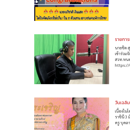
รายการเ
นายชิด 
เข้าร่วม
สวท.หนอ
https:/
วันเฉลิ
เนื่องใ
ราชินี 3
ครู บุค