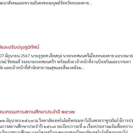
ัฒนาสังคมและความมั่นคงของมนุษย์จังหวัดหนองคาย...
้และปรับปรุงภูมิทัศน์
ที่ 07 มิถุนายน 2567 นายอุรุยศ เอียสกุล นายกเทศมนตรีเมืองหนองคาย มอบหมาย
ณ์ รัชตเมธี รองนายกเทศมนตรีฯ พร้อมด้วย เจ้าหน้าที่งานป้องกันและบรรเทา
ย และเจ้าหน้าที่สำนักสาธารณสุขและสิ่งแวดล้อม...
คณะกรรมการสถานศึกษาประจำปี ๒๕๖๗
ที่ ๑๒ มิถุนายน ๒๕๖๗ ณ วิทยาลัยเทคโนโลยีพระมหาไถ่ในพระราชูปถัมภ์ มีการป
การสถานศึกษาประจำปี ๒๕๖๗ ระเบียบวาระที่ ๑ เรื่องประธานแจ้งเพื่อทราบ
้บริหารสถานศึกษา และโครงสร้างบุคลากรของวิทยาลัยเทคโนโลยีพระมหาไถ่