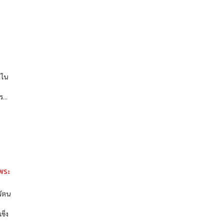
 ใน
า
...
พระ
รัตน
ข็ง