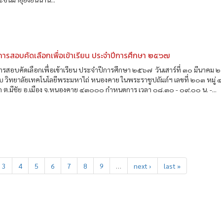
รสอบคัดเลือกเพื่อเข้าเรียน ประจำปีการศึกษา ๒๕๖๗
รสอบคัดเลือกเพื่อเข้าเรียน ประจำปีการศึกษา ๒๕๖๗ วันเสาร์ที่ ๓๐ มีนาคม
 วิทยาลัยเทคโนโลยีพระมหาไถ่ หนองคาย ในพระราชูปถัมภ์ฯ เลขที่ ๒๐๓ หมู่ 
 ต.มีชัย อ.เมือง จ.หนองคาย ๔๓๐๐๐ กำหนดการ เวลา ๐๘.๓๐ - ๐๙.๐๐ น. -...
3
4
5
6
7
8
9
…
next ›
last »