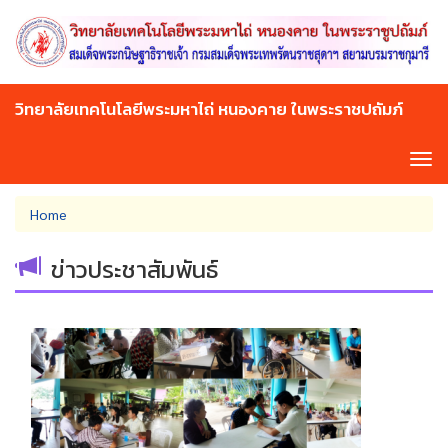
Skip
to
main
content
วิทยาลัยเทคโนโลยีพระมหาไถ่ หนองคาย ในพระราชปถัมภ์
Tog
navi
You
Home
are
here
ข่าวประชาสัมพันธ์