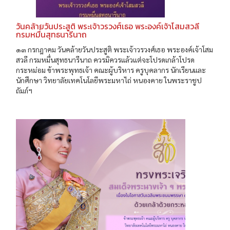
วันคล้ายวันประสูติ พระเจ้าวรวงศ์เธอ พระองค์เจ้าโสมสวลี
กรมหมื่นสุทธนารีนาถ
๑๓ กรกฎาคม วันคล้ายวันประสูติ พระเจ้าวรวงศ์เธอ พระองค์เจ้าโสม
สวลี กรมหมื่นสุทธนารีนาถ ควรมิควรแล้วแต่จะโปรดเกล้าโปรด
กระหม่อม ข้าพระพุทธเจ้า คณะผู้บริหาร ครูบุคลากร นักเรียนและ
นักศึกษา วิทยาลัยเทคโนโลยีพระมหาไถ่ หนองคาย ในพระราชูป
ถัมภ์ฯ