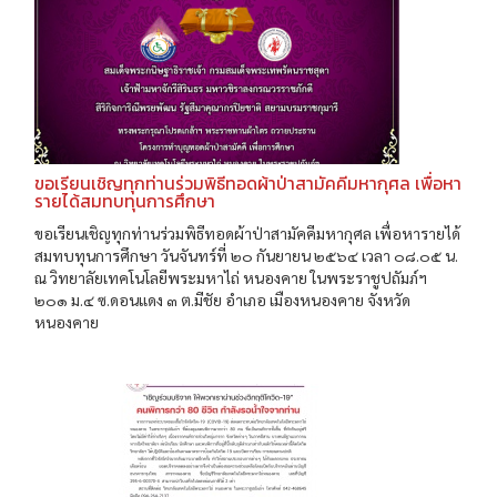
ขอเรียนเชิญทุกท่านร่วมพิธีทอดผ้าป่าสามัคคีมหากุศล เพื่อหา
รายได้สมทบทุนการศึกษา
ขอเรียนเชิญทุกท่านร่วมพิธีทอดผ้าป่าสามัคคีมหากุศล เพื่อหารายได้
สมทบทุนการศึกษา วันจันทร์ที่ ๒๐ กันยายน ๒๕๖๔ เวลา ๐๘.๐๕ น.
ณ วิทยาลัยเทคโนโลยีพระมหาไถ่ หนองคาย ในพระราชูปถัมภ์ฯ
๒๐๑ ม.๔ ซ.ดอนแดง ๓ ต.มีชัย อําเภอ เมืองหนองคาย จังหวัด
หนองคาย