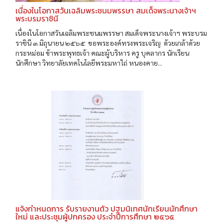
เนื่องในโอกาสวันเฉลิมพระชนมพรรษา สมเด็จพระนางเจ้าฯ
พระบรมราชินี
เนื่องในโอกาสวันเฉลิมพระชนมพรรษา สมเด็จพระนางเจ้าฯ พระบรม
ราชินี ๓ มิถุนายน ๒๕๖๕ ขอพระองค์ทรงพระเจริญ ด้วยเกล้าด้วย
กระหม่อม ข้าพระพุทธเจ้า คณะผู้บริหาร ครู บุคลากร นักเรียน
นักศึกษา วิทยาลัยเทคโนโลยีพระมหาไถ่ หนองคาย...
แจ้งกำหนดการ รับรายงานตัว ปฐมนิเทศนักเรียนนักศึกษา
ใหม่ และประชุมผู้ปกครอง ประจำปีการศึกษา ๒๕๖๕