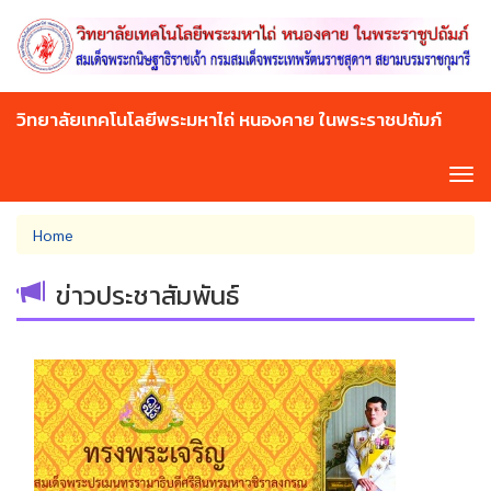
Skip
to
main
content
วิทยาลัยเทคโนโลยีพระมหาไถ่ หนองคาย ในพระราชปถัมภ์
Tog
navi
You
Home
are
here
ข่าวประชาสัมพันธ์