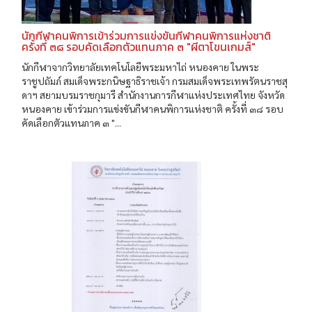
นักกีฬาคนพิการเข้าร่วมการแข่งขันกีฬาคนพิการแห่งชาติ
ครั้งที่ ๓๘ รอบคัดเลือกตัวแทนภาค ๓ "ผีตาโขนเกมส์"
นักกีฬาจากวิทยาลัยเทคโนโลยีพระมหาไถ่ หนองคาย ในพระ
ราชูปถัมภ์ สมเด็จพระกนิษฐาธิราชเจ้า กรมสมเด็จพระเทพรัตนราชสุ
ดาฯ สยามบรมราชกุมารี สำนักงานการกีฬาแห่งประเทศไทย จังหวัด
หนองคาย เข้าร่วมการแข่งขันกีฬาคนพิการแห่งชาติ ครั้งที่ ๓๘ รอบ
คัดเลือกตัวแทนภาค ๓ "...