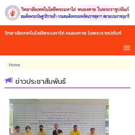
Skip
to
main
content
วิทยาลัยเทคโนโลยีพระมหาไถ่ หนองคาย ในพระราชปถัมภ์
Tog
navi
You
Home
are
here
ข่าวประชาสัมพันธ์