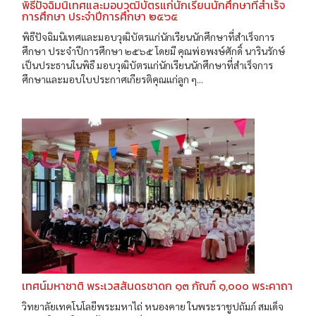
พิธีปัจฉิมนิเทศและมอบวุฒิบัตรแก่นักเรียนนักศึกษาที่สำเร็จ
การศึกษา ประจำปีการศึกษา ๒๕๖๕
พิธีปัจฉิมนิเทศและมอบวุฒิบัตรแก่นักเรียนนักศึกษาที่สำเร็จการ
ศึกษา ประจำปีการศึกษา ๒๕๖๕ โดยมี คุณพ่อพงษ์ศักดิ์ นารินรักษ์
เป็นประธานในพิธี มอบวุฒิบัตรแก่นักเรียนนักศึกษาที่สำเร็จการ
ศึกษาและมอบใบประกาศเกียรติคุณแก่ลูก ๆ...
เทศน์มหาชาติ พระเวสสันดรชาดก ๑๓ กัณฑ์ ๑,๐๐๐ พระคาถา
วิทยาลัยเทคโนโลยีพระมหาไถ่ หนองคาย ในพระราชูปถัมภ์ สมเด็จ