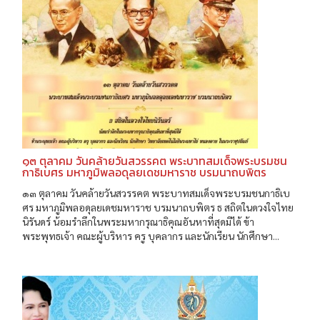
๑๓ ตุลาคม วันคล้ายวันสวรรคต พระบาทสมเด็จพระบรมชน
กาธิเบศร มหาภูมิพลอดุลยเดชมหาราช บรมนาถบพิตร
๑๓ ตุลาคม วันคล้ายวันสวรรคต พระบาทสมเด็จพระบรมชนกาธิเบ
ศร มหาภูมิพลอดุลยเดชมหาราช บรมนาถบพิตร ธ สถิตในดวงใจไทย
นิรันดร์ น้อมรำลึกในพระมหากรุณาธิคุณอันหาที่สุดมิได้ ข้า
พระพุทธเจ้า คณะผู้บริหาร ครู บุคลากร และนักเรียน นักศึกษา...