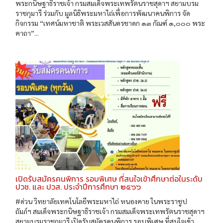
พระกนิษฐาธิราชเจ้า กรมสมเด็จพระเทพรัตนราชสุดาฯ สยามบรม
ราชกุมารี ร่วมกับ มูลนิธิพระมหาไถ่เพื่อการพัฒนาคนพิการ จัด
กิจกรรม “เทศน์มหาชาติ พระเวสสันดรชาดก ๑๓ กัณฑ์ ๑,๐๐๐ พระ
คาถา”...
เปิดรับสมัครคนพิการ รอบพิเศษ ที่สนใจเข้าศึกษาต่อในระดับ
ปวช. และ ปวส. ประจำปีการศึกษา ๒๕๖๖
#ด่วน วิทยาลัยเทคโนโลยีพระมหาไถ่ หนองคาย ในพระราชูป
ถัมภ์ฯ สมเด็จพระกนิษฐาธิราชเจ้า กรมสมเด็จพระเทพรัตนราชสุดาฯ
สยามบรมราชกุมารี เปิดรับสมัครคนพิการ รอบพิเศษ ที่สนใจเข้า