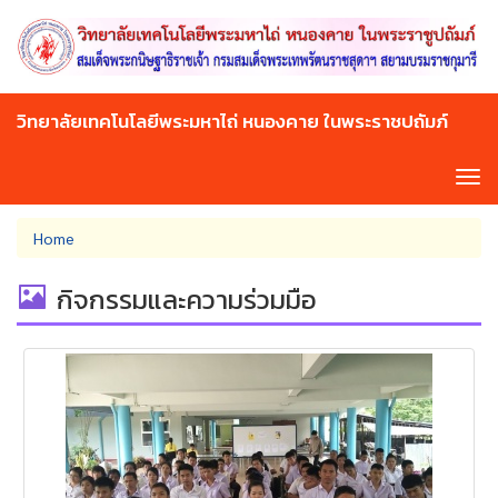
Skip
to
main
content
วิทยาลัยเทคโนโลยีพระมหาไถ่ หนองคาย ในพระราชปถัมภ์
Tog
navi
You
Home
are
here
กิจกรรมและความร่วมมือ