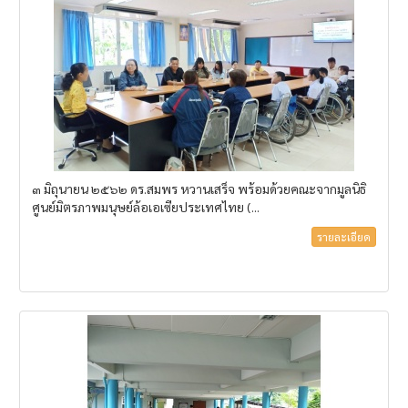
๓ มิถุนายน ๒๕๖๒ ดร.สมพร หวานเสร็จ พร้อมด้วยคณะจากมูลนิธิ
ศูนย์มิตรภาพมนุษย์ล้อเอเซียประเทศไทย (...
รายละเอียด