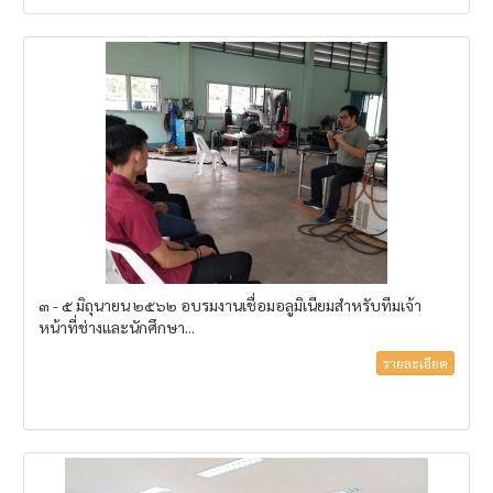
๓ - ๕ มิถุนายน ๒๕๖๒ อบรมงานเชื่อมอลูมิเนียมสำหรับทีมเจ้า
หน้าที่ช่างและนักศึกษา...
รายละเอียด