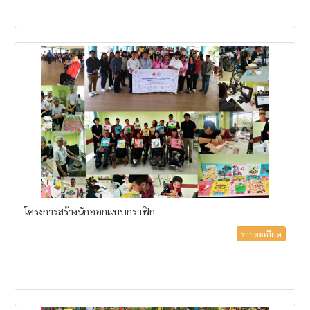
โครงการสร้างนักออกแบบกราฟิก
รายละเอียด