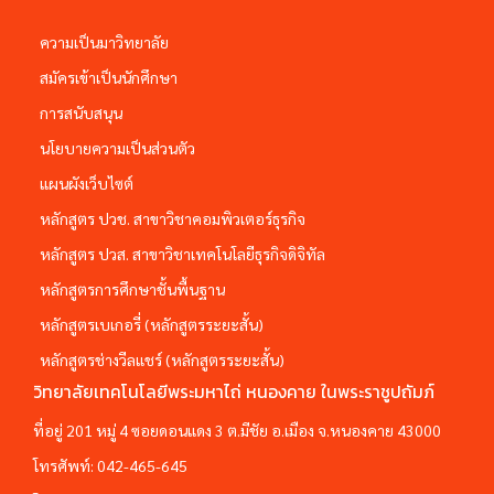
ความเป็นมาวิทยาลัย
สมัครเข้าเป็นนักศึกษา
การสนับสนุน
นโยบายความเป็นส่วนตัว
แผนผังเว็บไซต์
หลักสูตร ปวช. สาขาวิชาคอมพิวเตอร์ธุรกิจ
หลักสูตร ปวส. สาขาวิชาเทคโนโลยีธุรกิจดิจิทัล
หลักสูตรการศึกษาชั้นพื้นฐาน
หลักสูตรเบเกอรี่ (หลักสูตรระยะสั้น)
หลักสูตรช่างวีลแชร์ (หลักสูตรระยะสั้น)
วิทยาลัยเทคโนโลยีพระมหาไถ่ หนองคาย ในพระราชูปถัมภ์
ที่อยู่ 201 หมู่ 4 ซอยดอนแดง 3 ต.มีชัย อ.เมือง จ.หนองคาย 43000
โทรศัพท์:
042-465-645