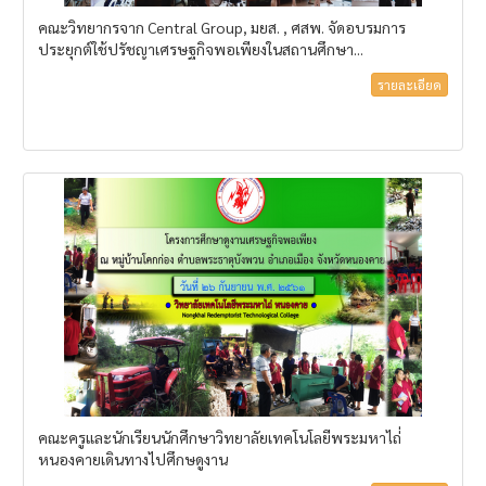
คณะวิทยากรจาก Central Group, มยส. , ศสพ. จัดอบรมการ
ประยุกต์ใช้ปรัชญาเศรษฐกิจพอเพียงในสถานศึกษา...
รายละเอียด
คณะครูและนักเรียนนักศึกษาวิทยาลัยเทคโนโลยีพระมหาไถ่่
หนองคายเดินทางไปศึกษดูงาน