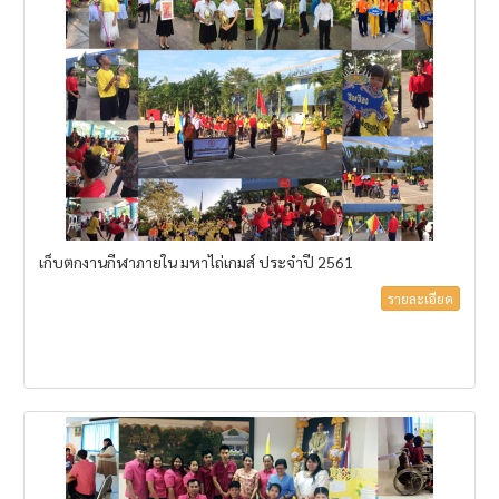
เก็บตกงานกีฬาภายใน มหาไถ่เกมส์ ประจำปี 2561
รายละเอียด