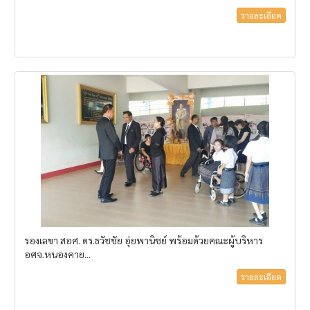
รายละเอียด
รองเลขา สอศ. ดร.ธวัชชัย อุ่ยพานิชย์ พร้อมด้วยคณะผู้บริหาร
อศจ.หนองคาย...
รายละเอียด