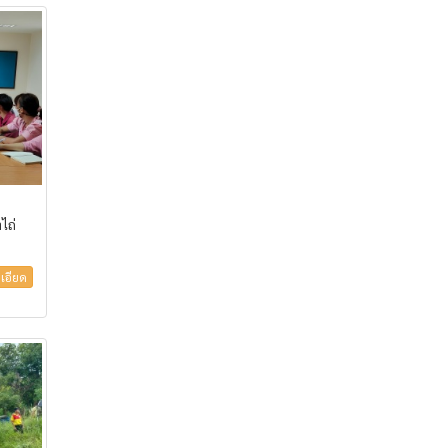
ไถ่
เอียด