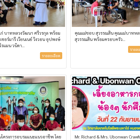
ไก่ บาทหลวงวัฒนา ศรีวรกุล พร้อม
คุณแม่ชอบ สุวรรณสิน คุณแม่บาทหลว
เซอร์มารี เวียนเนย์ วิงวอน อุปพงษ์
สุวรรณสิน พร้อมครอบครัว...
โรแมน วนิดา...
รายละ
รายละเอียด
นโครงการอบรมแนะแนวอาชีพ โดย
Mr. Richard & Mrs. Ubonwan Crawf