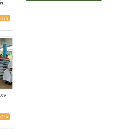
้า
เอียด
ยเซฟ
ร
เอียด