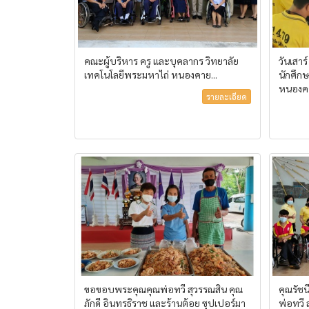
คณะผู้บริหาร ครู และบุคลากร วิทยาลัย
วันเสาร
เทคโนโลยีพระมหาไถ่ หนองคาย...
นักศึก
หนองคา
รายละเอียด
ขอขอบพระคุณคุณพ่อทวี สุวรรณสิน คุณ
คุณรัชน
ภักดี อินทรธิราช และร้านต้อย ซุปเปอร์มา
พ่อทวี