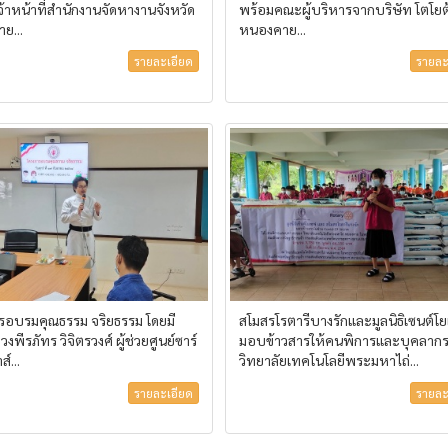
้าหน้าที่สำนักงานจัดหางานจังหวัด
พร้อมคณะผู้บริหารจากบริษัท โตโยต
ย...
หนองคาย...
รายละเอียด
รายละ
รอบรมคุณธรรม จริยธรรม โดยมี
สโมสรโรตารีบางรักและมูลนิธิเซนต์โ
พีรภัทร วิจิตรวงศ์ ผู้ช่วยศูนย์ซาร์
มอบข้าวสารให้คนพิการและบุคลาก
ส์...
วิทยาลัยเทคโนโลยีพระมหาไถ่...
รายละเอียด
รายละ