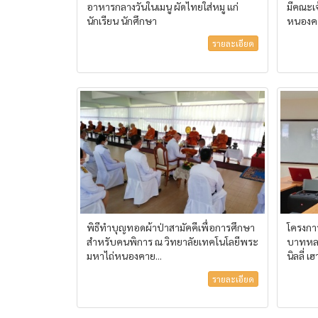
อาหารกลางวันในเมนู ผัดไทยใส่หมู แก่
มีคณะเจ
นักเรียน นักศึกษา
หนองคา
รายละเอียด
พิธีทำบุญทอดผ้าป่าสามัคคีเพื่อการศึกษา
โครงกา
สำหรับคนพิการ ณ วิทยาลัยเทคโนโลยีพระ
บาทหลวง
มหาไถ่หนองคาย...
นิลลี่ เฮา
รายละเอียด