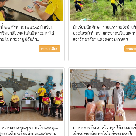
์ ที่ ๒๑ สิงหาคม ๒๕๖๔ นักเรียน
นักเรียนนักศึกษา ร่วมแรงร่วมใจบำเพ
ษาวิทยาลัยเทคโนโลยีพระมหาไถ่
ประโยชน์ ทำความสะอาดบริเวณต่าง
ย ในพระราชูปถัมภ์ฯ...
ของวิทยาลัยฯ และลงสวนเกษตร...
รายละเอียด
รายละ
ี พรหมเด่น คุณยุพา หัวใจ และคุณ
บาทหลวงวัฒนา ศรีวรกุล ได้แวะมาเยี
 สุวรรณสิน พร้อมด้วยคณะสะพาน
เยือนวิทยาลัยเทคโนโลยีพระมหาไถ่