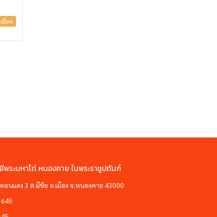
เอียด
ยีพระมหาไถ่ หนองคาย ในพระราชูปถัมภ์
ซอยดอนแดง 3 ต.มีชัย อ.เมือง จ.หนองคาย 43000
-645
645