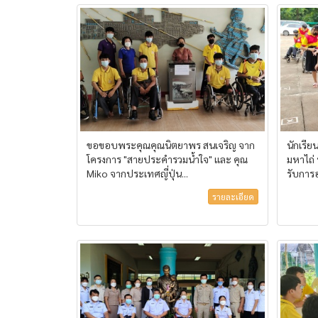
ขอขอบพระคุณคุณนิตยาพร สนเจริญ จาก
นักเรี
โครงการ "สายประคำรวมน้ำใจ" และ คุณ
มหาไถ่
Miko จากประเทศญี่ปุ่น...
รับการ
รายละเอียด