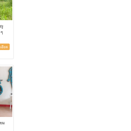
็ญ
 ๆ
เอียด
่ยม