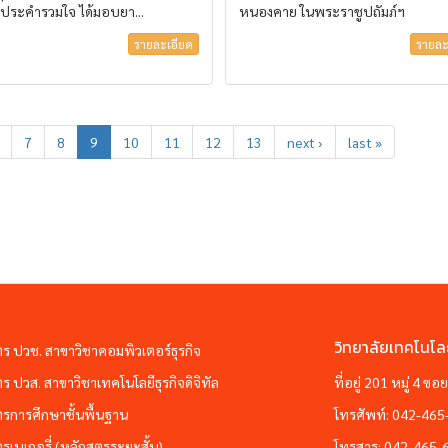
ประคำรวมใจ ได้มอบยา...
หนองคาย ในพระราชูปถัมภ์ฯ
รายละเอียด
รายละ
7
8
9
10
11
12
13
next ›
last »
วิทยาลัยเทคโนโล
ตร ปวช. สาขาวิชาคอมพิวเตอร์ธุรกิจ
ตร ปวส. สาขาวิชาเทคโนโลยีธุรกิจดิจิทัล
ที่อยู่ 201 หมู่ 4 
ตรการศึกษาชั้นพื้นฐาน
โทรศัพท์:
042-465
ตรเบเกอรี่ (หลักสูตรระยะสั้น)
โทรสาร:
042-465-