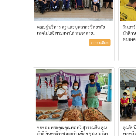
คณะผู้บริหาร ครู และบุคลากร วิทยาลัย
วันเสาร
เทคโนโลยีพระมหาไถ่ หนองคาย...
นักศึก
หนองคา
รายละเอียด
ขอขอบพระคุณคุณพ่อทวี สุวรรณสิน คุณ
คุณรัชน
ภักดี อินทรธิราช และร้านต้อย ซุปเปอร์มา
พ่อทวี