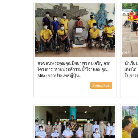
ขอขอบพระคุณคุณนิตยาพร สนเจริญ จาก
นักเรี
โครงการ "สายประคำรวมน้ำใจ" และ คุณ
มหาไถ่
Miko จากประเทศญี่ปุ่น...
รับการ
รายละเอียด