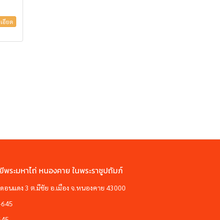
เอียด
ยีพระมหาไถ่ หนองคาย ในพระราชูปถัมภ์
ซอยดอนแดง 3 ต.มีชัย อ.เมือง จ.หนองคาย 43000
-645
645