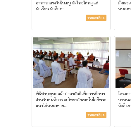
อาหารกลางวันในเมนู ผัดไทยใส่หมู แก่
มีคณะเจ
นักเรียน นักศึกษา
หนองคา
รายละเอียด
พิธีทำบุญทอดผ้าป่าสามัคคีเพื่อการศึกษา
โครงกา
สำหรับคนพิการ ณ วิทยาลัยเทคโนโลยีพระ
บาทหลวง
มหาไถ่หนองคาย...
นิลลี่ เฮา
รายละเอียด