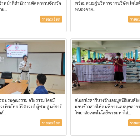
้าหน้าที่สำนักงานจัดหางานจังหวัด
พร้อมคณะผู้บริหารจากบริษัท โตโยต
ย...
หนองคาย...
รายละเอียด
รายละ
รอบรมคุณธรรม จริยธรรม โดยมี
สโมสรโรตารีบางรักและมูลนิธิเซนต์โ
พีรภัทร วิจิตรวงศ์ ผู้ช่วยศูนย์ซาร์
มอบข้าวสารให้คนพิการและบุคลาก
ส์...
วิทยาลัยเทคโนโลยีพระมหาไถ่...
รายละเอียด
รายละ