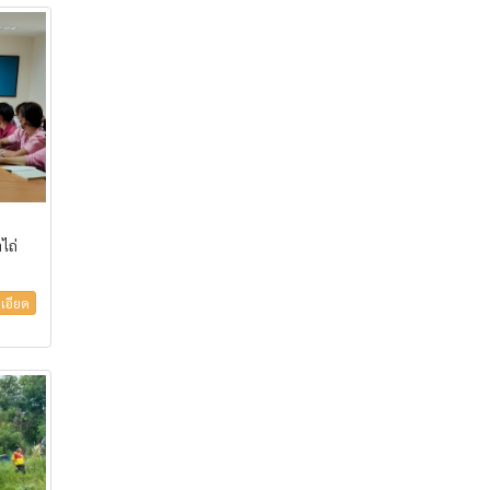
ไถ่
เอียด