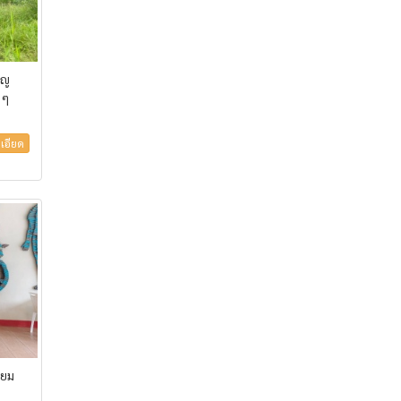
็ญ
 ๆ
เอียด
่ยม