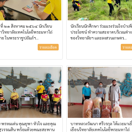
์ ที่ ๒๑ สิงหาคม ๒๕๖๔ นักเรียน
นักเรียนนักศึกษา ร่วมแรงร่วมใจบำเพ
ษาวิทยาลัยเทคโนโลยีพระมหาไถ่
ประโยชน์ ทำความสะอาดบริเวณต่าง
ย ในพระราชูปถัมภ์ฯ...
ของวิทยาลัยฯ และลงสวนเกษตร...
รายละเอียด
รายละ
ี พรหมเด่น คุณยุพา หัวใจ และคุณ
บาทหลวงวัฒนา ศรีวรกุล ได้แวะมาเยี
 สุวรรณสิน พร้อมด้วยคณะสะพาน
เยือนวิทยาลัยเทคโนโลยีพระมหาไถ่