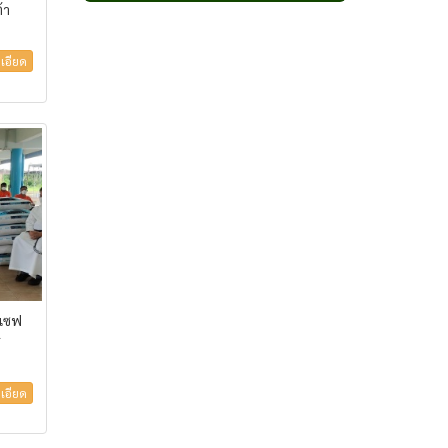
้า
เอียด
ยเซฟ
ร
เอียด