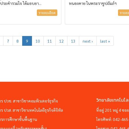
ประคำรวมใจ ได้มอบยา...
หนองคาย ในพระราชูปถัมภ์ฯ
รายละเอียด
รายละ
7
8
9
10
11
12
13
next ›
last »
วิทยาลัยเทคโนโล
ตร ปวช. สาขาวิชาคอมพิวเตอร์ธุรกิจ
ตร ปวส. สาขาวิชาเทคโนโลยีธุรกิจดิจิทัล
ที่อยู่ 201 หมู่ 4 
ตรการศึกษาชั้นพื้นฐาน
โทรศัพท์:
042-465
ตรเบเกอรี่ (หลักสูตรระยะสั้น)
โทรสาร:
042-465-