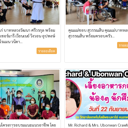
ไก่ บาทหลวงวัฒนา ศรีวรกุล พร้อม
คุณแม่ชอบ สุวรรณสิน คุณแม่บาทหลว
เซอร์มารี เวียนเนย์ วิงวอน อุปพงษ์
สุวรรณสิน พร้อมครอบครัว...
โรแมน วนิดา...
รายละ
รายละเอียด
นโครงการอบรมแนะแนวอาชีพ โดย
Mr. Richard & Mrs. Ubonwan Crawf