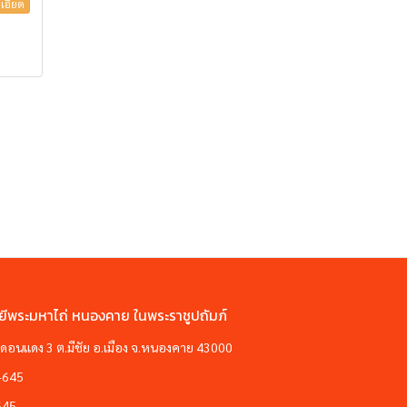
เอียด
ยีพระมหาไถ่ หนองคาย ในพระราชูปถัมภ์
ซอยดอนแดง 3 ต.มีชัย อ.เมือง จ.หนองคาย 43000
-645
645