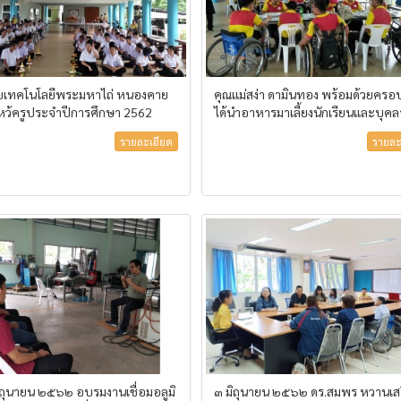
ัยเทคโนโลยีพระมหาไถ่ หนองคาย
คุณแม่สง่า ดามินทอง พร้อมด้วยครอ
ีไหว้ครูประจำปีการศึกษา 2562
ได้นำอาหารมาเลี้ยงนักเรียนและบุค
รายละเอียด
รายละ
มิถุนายน ๒๕๖๒ อบรมงานเชื่อมอลูมิ
๓ มิถุนายน ๒๕๖๒ ดร.สมพร หวานเส