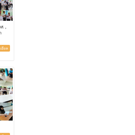
ส. ,
า
เอียด