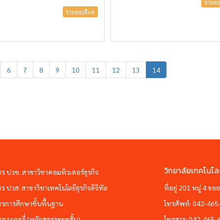
รายละ
รายละเอียด
6
7
8
9
10
11
12
13
14
วิทยาลัยเทคโนโล
ตร ปวช. สาขาวิชาคอมพิวเตอร์ธุรกิจ
ตร ปวส. สาขาวิชาเทคโนโลยีธุรกิจดิจิทัล
ที่อยู่ 201 หมู่ 4 
ตรการศึกษาชั้นพื้นฐาน
โทรศัพท์:
042-465
ตรเบเกอรี่ (หลักสูตรระยะสั้น)
โทรสาร:
042-465-