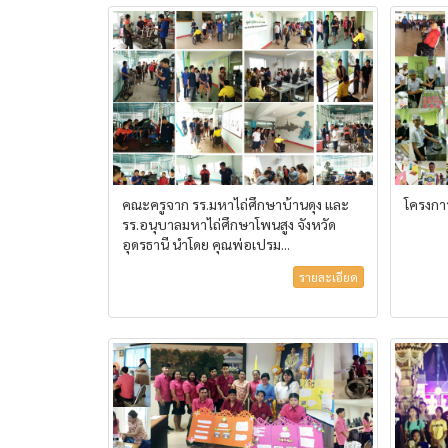
คณะครูจาก รร.มหาไถ่ศึกษาบ้านดุง และ
โครงกา
รร.อนุบาลมหาไถ่ศึกษาโพนสูง จังหวัด
อุดรธานี นำโดย คุณพ่อเปรม...
รายละเอียด