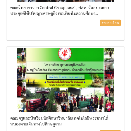
คณะวิทยากรจาก Central Group, มยส. , ศสพ. จัดอบรมการ
ประยุกต์ใช้ปรัชญาเศรษฐกิจพอเพียงในสถานศึกษา...
รายละเอียด
คณะครูและนักเรียนนักศึกษาวิทยาลัยเทคโนโลยีพระมหาไถ่่
หนองคายเดินทางไปศึกษดูงาน