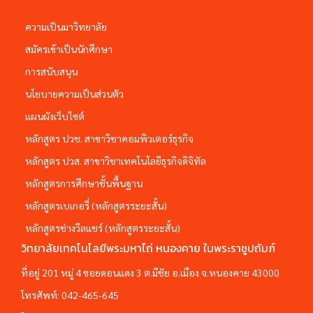
ความเป็นมาวิทยาลัย
สมัครเข้าเป็นนักศึกษา
การสนับสนุน
นโยบายความเป็นส่วนตัว
แผนผังเว็บไซต์
หลักสูตร ปวช. สาขาวิชาคอมพิวเตอร์ธุรกิจ
หลักสูตร ปวส. สาขาวิชาเทคโนโลยีธุรกิจดิจิทัล
หลักสูตรการศึกษาชั้นพื้นฐาน
หลักสูตรเบเกอรี่ (หลักสูตรระยะสั้น)
หลักสูตรช่างวีลแชร์ (หลักสูตรระยะสั้น)
วิทยาลัยเทคโนโลยีพระมหาไถ่ หนองคาย ในพระราชูปถัมภ์
ที่อยู่ 201 หมู่ 4 ซอยดอนแดง 3 ต.มีชัย อ.เมือง จ.หนองคาย 43000
โทรศัพท์:
042-465-645