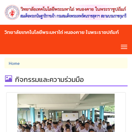
Skip
to
main
content
วิทยาลัยเทคโนโลยีพระมหาไถ่ หนองคาย ในพระราชปถัมภ์
Tog
navi
You
Home
are
here
กิจกรรมและความร่วมมือ