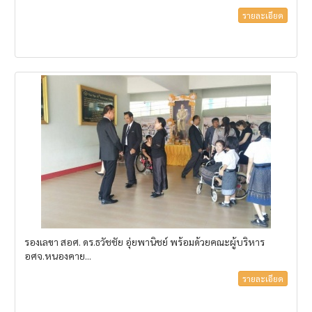
รายละเอียด
รองเลขา สอศ. ดร.ธวัชชัย อุ่ยพานิชย์ พร้อมด้วยคณะผู้บริหาร
อศจ.หนองคาย...
รายละเอียด