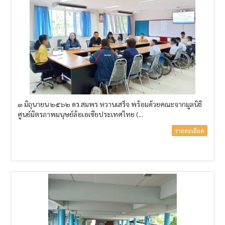
๓ มิถุนายน ๒๕๖๒ ดร.สมพร หวานเสร็จ พร้อมด้วยคณะจากมูลนิธิ
ศูนย์มิตรภาพมนุษย์ล้อเอเซียประเทศไทย (...
รายละเอียด