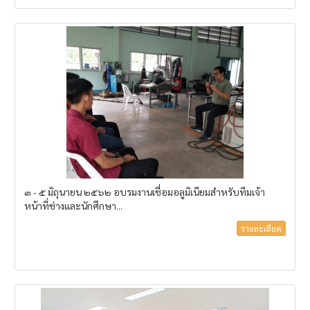
๓ - ๕ มิถุนายน ๒๕๖๒ อบรมงานเชื่อมอลูมิเนียมสำหรับทีมเจ้า
หน้าที่ช่างและนักศึกษา...
รายละเอียด