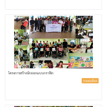
โครงการสร้างนักออกแบบกราฟิก
รายละเอียด