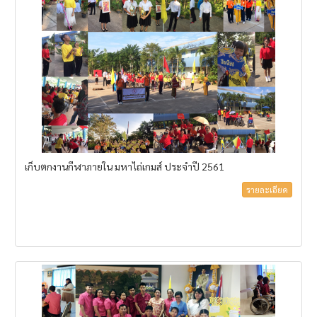
เก็บตกงานกีฬาภายใน มหาไถ่เกมส์ ประจำปี 2561
รายละเอียด