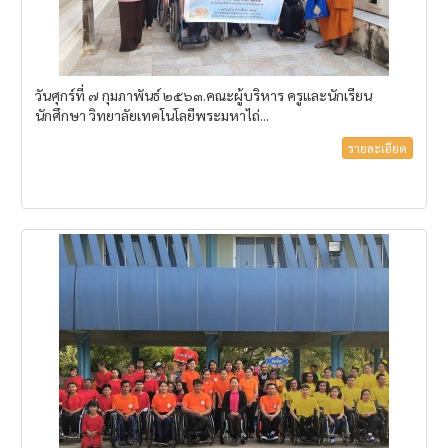
วันศุกร์ที่ ๗ กุมภาพันธ์ ๒๕๖๓.คณะผู้บริหาร ครูและนักเรียน
นักศึกษา วิทยาลัยเทคโนโลยีพระมหาไถ่...
รายละเอียด