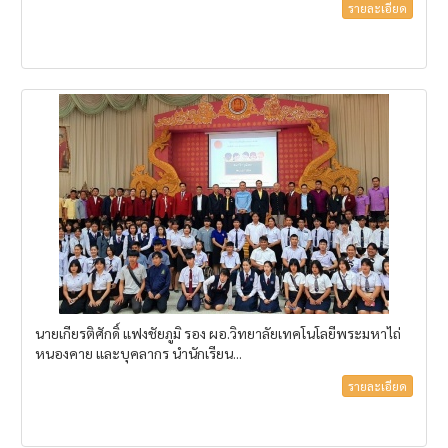
รายละเอียด
นายเกียรติศักดิ์ แฟงชัยภูมิ รอง ผอ.วิทยาลัยเทคโนโลยีพระมหาไถ่
หนองคาย และบุคลากร นำนักเรียน...
รายละเอียด