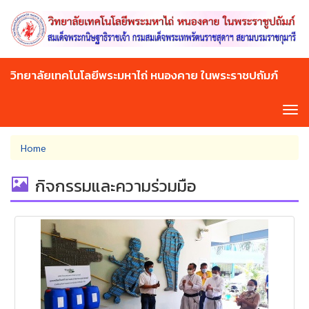
Skip
to
main
content
วิทยาลัยเทคโนโลยีพระมหาไถ่ หนองคาย ในพระราชปถัมภ์
Tog
navi
You
Home
are
here
กิจกรรมและความร่วมมือ