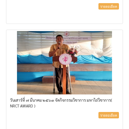
รายละเอียด
วันเสาร์ที่ ๗ มีนาคม ๒๕๖๓ จัดกิจกรรมวิชาการ มหาไถ่วิชาการ(
NRCT AWARD )
รายละเอียด