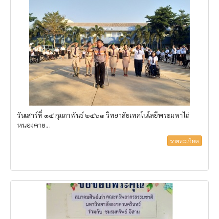
วันเสาร์ที่ ๑๕ กุมภาพันธ์ ๒๕๖๓ วิทยาลัยเทคโนโลยีพระมหาไถ่
หนองคาย...
รายละเอียด