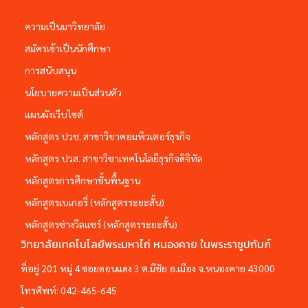
ความเป็นมาวิทยาลัย
สมัครเข้าเป็นนักศึกษา
การสนับสนุน
นโยบายความเป็นส่วนตัว
แผนผังเว็บไซต์
หลักสูตร ปวช. สาขาวิชาคอมพิวเตอร์ธุรกิจ
หลักสูตร ปวส. สาขาวิชาเทคโนโลยีธุรกิจดิจิทัล
หลักสูตรการศึกษาชั้นพื้นฐาน
หลักสูตรเบเกอรี่ (หลักสูตรระยะสั้น)
หลักสูตรช่างวีลแชร์ (หลักสูตรระยะสั้น)
วิทยาลัยเทคโนโลยีพระมหาไถ่ หนองคาย ในพระราชูปถัมภ์
ที่อยู่ 201 หมู่ 4 ซอยดอนแดง 3 ต.มีชัย อ.เมือง จ.หนองคาย 43000
โทรศัพท์:
042-465-645