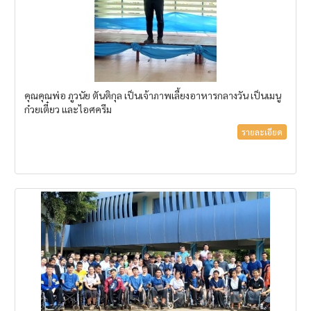
คุณคุณพ่อ ภูวนัย ตันติกุล เป็นเจ้าภาพเลี้ยงอาหารกลางวัน เป็นเมนู
ก๋วยเตี๋ยว และไอศครีม
รายละเอียด