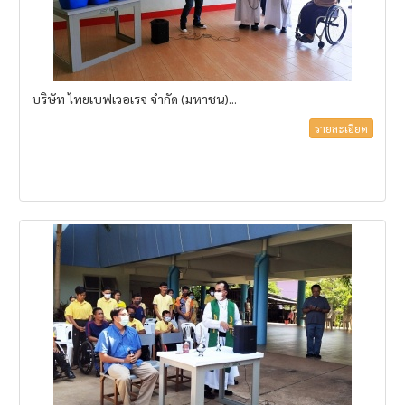
บริษัท ไทยเบฟเวอเรจ จํากัด (มหาชน)...
รายละเอียด