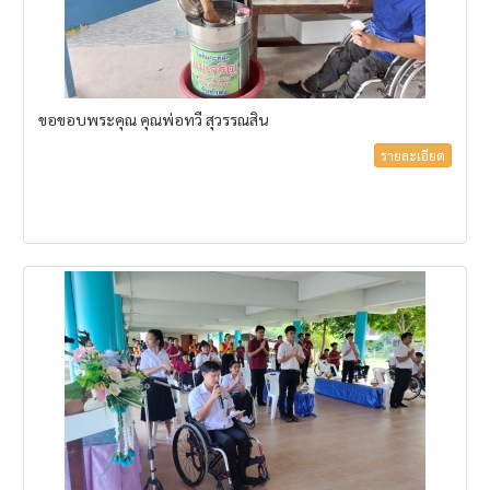
ขอขอบพระคุณ คุณพ่อทวี สุวรรณสิน
รายละเอียด