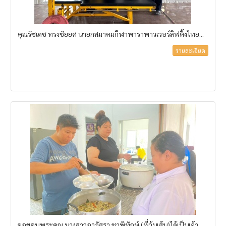
คุณรัชเดช ทรงชัยยศ นายกสมาคมกีฬาพาราพาวเวอร์ลิฟติ๊งไทย...
รายละเอียด
ขอขอบพระคุณ นางสาวอาภัสรา ชาพิทักษ์ (พี่วุ้นเส้น)ได้เป็นเจ้า