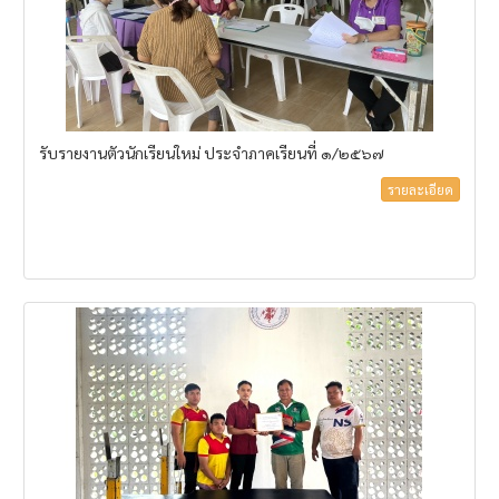
รับรายงานตัวนักเรียนใหม่ ประจำภาคเรียนที่ ๑/๒๕๖๗
รายละเอียด