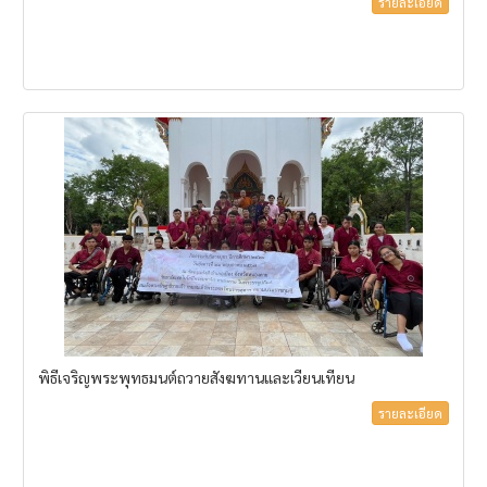
รายละเอียด
พิธีเจริญพระพุทธมนต์ถวายสังฆทานและเวียนเทียน
รายละเอียด