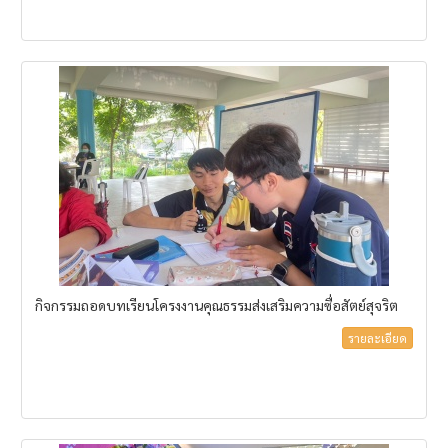
กิจกรรมถอดบทเรียนโครงงานคุณธรรมส่งเสริมความซื่อสัตย์สุจริต
รายละเอียด