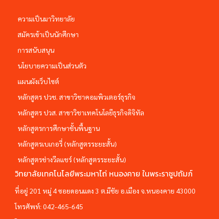
ความเป็นมาวิทยาลัย
สมัครเข้าเป็นนักศึกษา
การสนับสนุน
นโยบายความเป็นส่วนตัว
แผนผังเว็บไซต์
หลักสูตร ปวช. สาขาวิชาคอมพิวเตอร์ธุรกิจ
หลักสูตร ปวส. สาขาวิชาเทคโนโลยีธุรกิจดิจิทัล
หลักสูตรการศึกษาชั้นพื้นฐาน
หลักสูตรเบเกอรี่ (หลักสูตรระยะสั้น)
หลักสูตรช่างวีลแชร์ (หลักสูตรระยะสั้น)
วิทยาลัยเทคโนโลยีพระมหาไถ่ หนองคาย ในพระราชูปถัมภ์
ที่อยู่ 201 หมู่ 4 ซอยดอนแดง 3 ต.มีชัย อ.เมือง จ.หนองคาย 43000
โทรศัพท์:
042-465-645