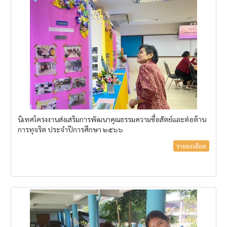
นิเทศโครงงานส่งเสริมการพัฒนาคุณธรรมความซื่อสัตย์และต่อต้าน
การทุจริต ประจำปีการศึกษา ๒๕๖๖
รายละเอียด