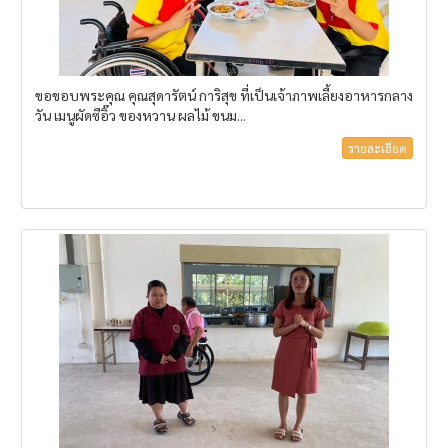
ขอขอบพระคุณ คุณสุดารัตน์ การิสุข ที่เป็นเจ้าภาพเลี้ยงอาหารกลาง
วัน เมนูผัดซีอิ๊ว ของหวาน ผลไม้ ขนม...
รายละเอียด