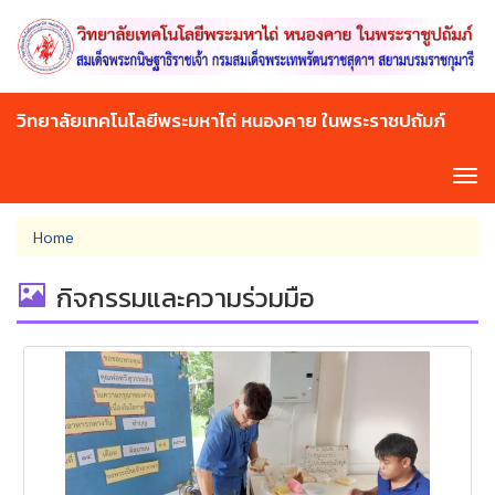
Skip
to
main
content
วิทยาลัยเทคโนโลยีพระมหาไถ่ หนองคาย ในพระราชปถัมภ์
Tog
navi
You
Home
are
here
กิจกรรมและความร่วมมือ