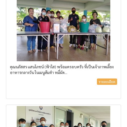
คุณนภัสสร​ แสนโภชน์​ (ฟ้าใส)​ พร้อมครอบครัว ที่เป็นเจ้าภาพเลี้ยง
อาหารกลางวัน ในเมนูส้มตำ หมี่ผัด...
รายละเอียด