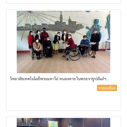
วิทยาลัยเทคโนโลยีพระมหาไถ่ หนองคาย ในพระราชูปถัมภ์ฯ...
รายละเอียด