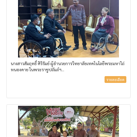
นางสาวสัมฤทธิ์ ศิริรัมย์ ผู้อำนวยการวิทยาลัยเทคโนโลยีพระมหาไถ่
หนองคาย ในพระราชูปถัมภ์ฯ...
รายละเอียด