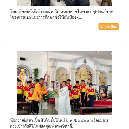
วิทยาลัยเทคโนโลยีพระมหาไถ่ หนองคาย ในพระราชูปถัมภ์ฯ จัด
โครงการแนะแนวการศึกษาต่อให้กับน้อง ๆ...
รายละเอียด
พิธีถวายมิสซา เนื่องในวันขึ้นปีใหม่ ปี พ.ศ. ๒๕๖๖ พร้อมมอบ
กระเช้าสวัสดีปีใหม่แด่คุณพ่อพงษ์ศักดิ์...