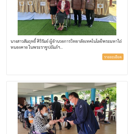
นางสาวสัมฤทธิ์ ศิริรัมย์ ผู้อำนวยการวิทยาลัยเทคโนโลยีพระมหาไถ่
หนองคาย ในพระราชูปถัมภ์ฯ...
รายละเอียด