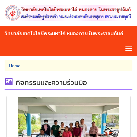
Skip
to
main
content
วิทยาลัยเทคโนโลยีพระมหาไถ่ หนองคาย ในพระราชปถัมภ์
Tog
navi
You
Home
are
here
กิจกรรมและความร่วมมือ