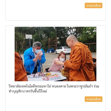
รายละเอียด
วิทยาลัยเทคโนโลยีพระมหาไถ่ หนองคาย ในพระราชูปถัมภ์ฯ ร่วม
ทำบุญตักบาตรวันขึ้นปีใหม่
รายละเอียด