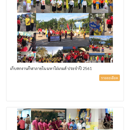
เก็บตกงานกีฬาภายใน มหาไถ่เกมส์ ประจำปี 2561
รายละเอียด