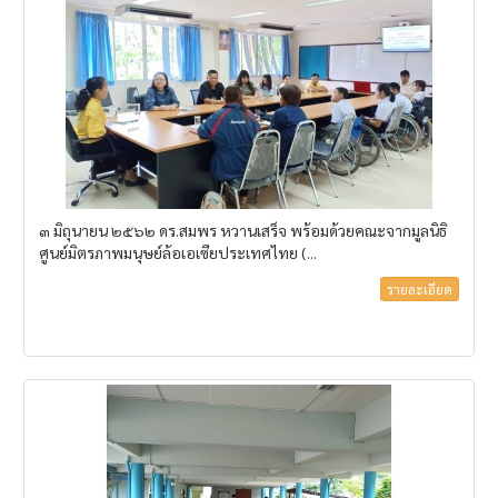
๓ มิถุนายน ๒๕๖๒ ดร.สมพร หวานเสร็จ พร้อมด้วยคณะจากมูลนิธิ
ศูนย์มิตรภาพมนุษย์ล้อเอเซียประเทศไทย (...
รายละเอียด