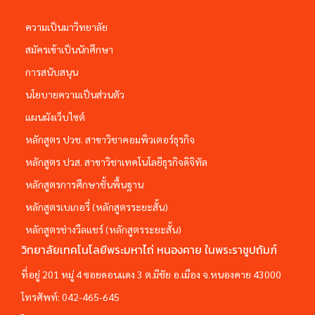
ความเป็นมาวิทยาลัย
สมัครเข้าเป็นนักศึกษา
การสนับสนุน
นโยบายความเป็นส่วนตัว
แผนผังเว็บไซต์
หลักสูตร ปวช. สาขาวิชาคอมพิวเตอร์ธุรกิจ
หลักสูตร ปวส. สาขาวิชาเทคโนโลยีธุรกิจดิจิทัล
หลักสูตรการศึกษาชั้นพื้นฐาน
หลักสูตรเบเกอรี่ (หลักสูตรระยะสั้น)
หลักสูตรช่างวีลแชร์ (หลักสูตรระยะสั้น)
วิทยาลัยเทคโนโลยีพระมหาไถ่ หนองคาย ในพระราชูปถัมภ์
ที่อยู่ 201 หมู่ 4 ซอยดอนแดง 3 ต.มีชัย อ.เมือง จ.หนองคาย 43000
โทรศัพท์:
042-465-645