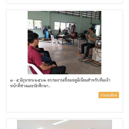
๓ - ๕ มิถุนายน ๒๕๖๒ อบรมงานเชื่อมอลูมิเนียมสำหรับทีมเจ้า
หน้าที่ช่างและนักศึกษา...
รายละเอียด