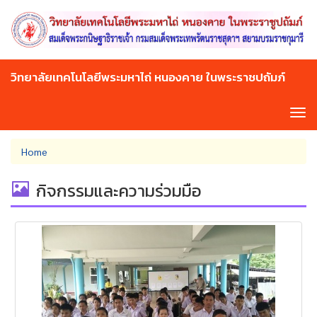
Skip
to
main
content
วิทยาลัยเทคโนโลยีพระมหาไถ่ หนองคาย ในพระราชปถัมภ์
Tog
navi
You
Home
are
here
กิจกรรมและความร่วมมือ