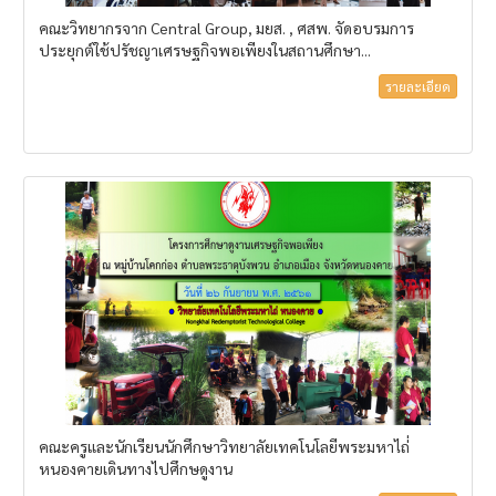
คณะวิทยากรจาก Central Group, มยส. , ศสพ. จัดอบรมการ
ประยุกต์ใช้ปรัชญาเศรษฐกิจพอเพียงในสถานศึกษา...
รายละเอียด
คณะครูและนักเรียนนักศึกษาวิทยาลัยเทคโนโลยีพระมหาไถ่่
หนองคายเดินทางไปศึกษดูงาน