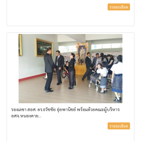
รายละเอียด
รองเลขา สอศ. ดร.ธวัชชัย อุ่ยพานิชย์ พร้อมด้วยคณะผู้บริหาร
อศจ.หนองคาย...
รายละเอียด