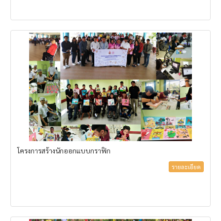
โครงการสร้างนักออกแบบกราฟิก
รายละเอียด