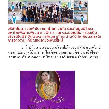
บริษัทไมโครซอฟท์(ประเทศไทย) จำกัด ร่วมกับมูลนิธิพระ
มหาไถ่เพื่อการพัฒนาคนพิการ และหน่วยงานอื่นๆ ร่วมเป็น
เกียรติในพิธีเปิดโครงการพัฒนาทักษะด้านดิจิทัลเพื่อโอกาสใน
การจ้างงานแก่บัณฑิตอาชีวะพันธ์ใหม่
วันที่ ๔ มิถุนายน ๒๕๖๓ บริษัทไมโครซอฟท์(ประเทศไทย)
จำกัด ร่วมกับมูลนิธิพระมหาไถ่เพื่อการพัฒนาคนพิการ อาชีวศึกษา
เอกชนจังหวัดหนองคาย บริษัทอมตะ คอร์ปอเรซัน จำกัด(มหาชน)...