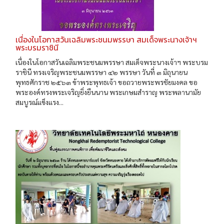
เนื่องในโอกาสวันเฉลิมพระชนมพรรษา สมเด็จพระนางเจ้าฯ
พระบรมราชินี
เนื่องในโอกาสวันเฉลิมพระชนมพรรษา สมเด็จพระนางเจ้าฯ พระบรม
ราชินี ทรงเจริญพระชนมพรรษา ๔๒ พรรษา วันที่ ๓ มิถุนายน
พุทธศักราช ๒๕๖๓ ข้าพระพุทธเจ้า ขอถวายพระพรชัยมงคล ขอ
พระองค์ทรงพระเจริญยิ่งยืนนาน พระเกษมสำราญ พระพลานามัย
สมบูรณ์แข็งแรง...