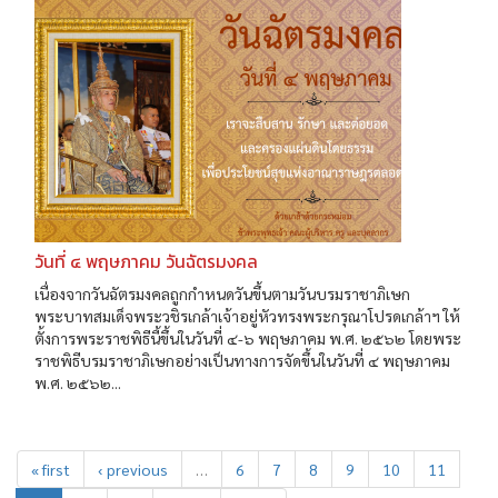
วันที่ ๔ พฤษภาคม วันฉัตรมงคล
เนื่องจากวันฉัตรมงคลถูกกำหนดวันขึ้นตามวันบรมราชาภิเษก
พระบาทสมเด็จพระวชิรเกล้าเจ้าอยู่หัวทรงพระกรุณาโปรดเกล้าฯ ให้
ตั้งการพระราชพิธีนี้ขึ้นในวันที่ ๔-๖ พฤษภาคม พ.ศ. ๒๕๖๒ โดยพระ
ราชพิธีบรมราชาภิเษกอย่างเป็นทางการจัดขึ้นในวันที่ ๔ พฤษภาคม
พ.ศ. ๒๕๖๒...
« first
‹ previous
…
6
7
8
9
10
11