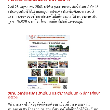
วันที่ 28 พฤษภาคม 2563 บริษัท อุตสาหกรรมท่อน้ำไทย จำกัด ได้
สนับสนุนท่อพีวีซีแข็งและอุปกรณ์ข้อต่อท่อเพื่อพัฒนาระบบน้ำ
และการเกษตรของวิทยาลัยเทคโนโลยีพระมหาไถ่ หนองคาย เป็น
มูลค่า 75,038 บาทถ้วน โดยนายเกียรติศักดิ์ แฟงชัยภูมิ...
ขยายเวลารับสมัครเข้าเรียน ประจำภาคเรียนที่ ๑ ปีการศึกษา
๒๕๖๓
#ก้าวทันเทคโนโลยีธุรกิจดิจิทัลต้องมาเรียนที่ วท.พระมหาไถ่
หนองคาย #หลักสูตร ปวส. สาขาวิชาเทคโนโลยีธุรกิจดิจิทัล (รับคน