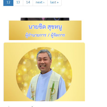
12
13
14
next ›
last »