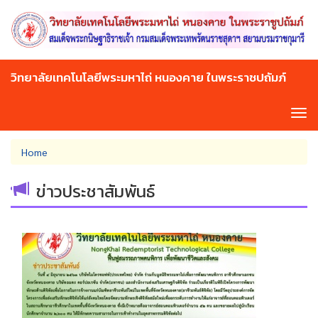
Skip
to
main
content
วิทยาลัยเทคโนโลยีพระมหาไถ่ หนองคาย ในพระราชปถัมภ์
Tog
navi
You
Home
are
here
ข่าวประชาสัมพันธ์