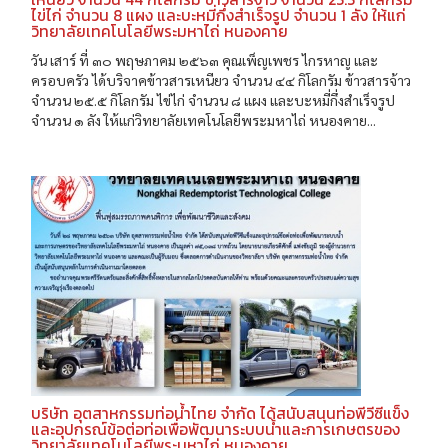
ไข่ไก่ จำนวน 8 แผง และบะหมี่กึ่งสำเร็จรูป จำนวน 1 ลัง ให้แก่
วิทยาลัยเทคโนโลยีพระมหาไถ่ หนองคาย
วัน เสาร์ ที่ ๓๐ พฤษภาคม ๒๕๖๓ คุณเพ็ญเพชร ไกรหาญ และ
ครอบครัว ได้บริจาคข้าวสารเหนียว จำนวน ๔๔ กิโลกรัม ข้าวสารจ้าว
จำนวน ๒๕.๕ กิโลกรัม ไข่ไก่ จำนวน ๘ แผง และบะหมี่กึ่งสำเร็จรูป
จำนวน ๑ ลัง ให้แก่วิทยาลัยเทคโนโลยีพระมหาไถ่ หนองคาย...
บริษัท อุตสาหกรรมท่อน้ำไทย จำกัด ได้สนับสนุนท่อพีวีซีแข็ง
และอุปกรณ์ข้อต่อท่อเพื่อพัฒนาระบบน้ำและการเกษตรของ
วิทยาลัยเทคโนโลยีพระมหาไถ่ หนองคาย