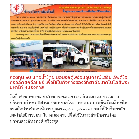
กองทุน 50 ปีท่อน้ำไทย มอบรถตู้พร้อมอุปกรณ์เสริม ลิฟต์ไฮ
ดรอลิคยกวีลแชร์ เพื่อใช้ในกิจการของวิทยาลัยเทคโนโลยีพระ
มหาไถ่ หนองคาย
วันที่ ๙ พฤษภาคม ๒๕๖๓ พ.อ.ดร.ยรรยง ภัทรเลาหะ กรรมการ
บริหาร บริษัทอุตสาหกรรมท่อน้ำไทย จำกัด มอบรถตู้พร้อมลิฟท์ไฮ
ดรอลิคสำหรับคนพิการ มูลค่า ๑,๔๘๐,๙๐๐.- บาท ให้กับวิทยาลัย
เทคโนโลยีพระมหาไถ่ หนองคาย เพื่อใช้ในการดำเนินงาน โดย
บาทหลวงภัทรพงศ์ ศรีวรกุล...