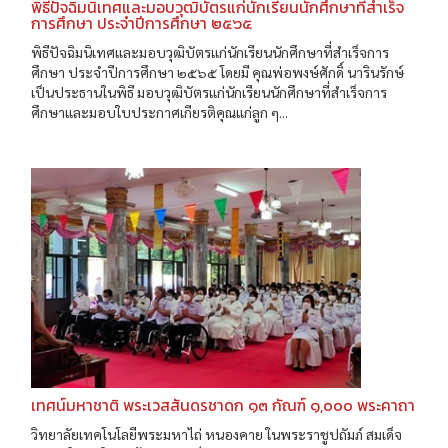
พิธีปัจฉิมนิเทศและมอบวุฒิบัตรแก่นักเรียนนักศึกษาที่สำเร็จ
การศึกษา ประจำปีการศึกษา ๒๕๖๕
พิธีปัจฉิมนิเทศและมอบวุฒิบัตรแก่นักเรียนนักศึกษาที่สำเร็จการ
ศึกษา ประจำปีการศึกษา ๒๕๖๕ โดยมี คุณพ่อพงษ์ศักดิ์ นารินรักษ์
เป็นประธานในพิธี มอบวุฒิบัตรแก่นักเรียนนักศึกษาที่สำเร็จการ
ศึกษาและมอบใบประกาศเกียรติคุณแก่ลูก ๆ...
เทศน์มหาชาติ พระเวสสันดรชาดก ๑๓ กัณฑ์ ๑,๐๐๐ พระคาถา
วิทยาลัยเทคโนโลยีพระมหาไถ่ หนองคาย ในพระราชูปถัมภ์ สมเด็จ