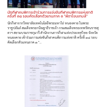
นักกีฬาคนพิการเข้าร่วมการแข่งขันกีฬาคนพิการแห่งชาติ
ครั้งที่ ๓๘ รอบคัดเลือกตัวแทนภาค ๓ "ผีตาโขนเกมส์"
นักกีฬาจากวิทยาลัยเทคโนโลยีพระมหาไถ่ หนองคาย ในพระ
ราชูปถัมภ์ สมเด็จพระกนิษฐาธิราชเจ้า กรมสมเด็จพระเทพรัตนราชสุ
ดาฯ สยามบรมราชกุมารี สำนักงานการกีฬาแห่งประเทศไทย จังหวัด
หนองคาย เข้าร่วมการแข่งขันกีฬาคนพิการแห่งชาติ ครั้งที่ ๓๘ รอบ
คัดเลือกตัวแทนภาค ๓ "...