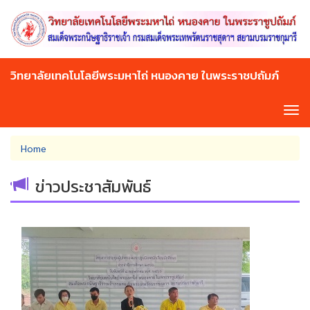
Skip
to
main
content
วิทยาลัยเทคโนโลยีพระมหาไถ่ หนองคาย ในพระราชปถัมภ์
Tog
navi
You
Home
are
here
ข่าวประชาสัมพันธ์