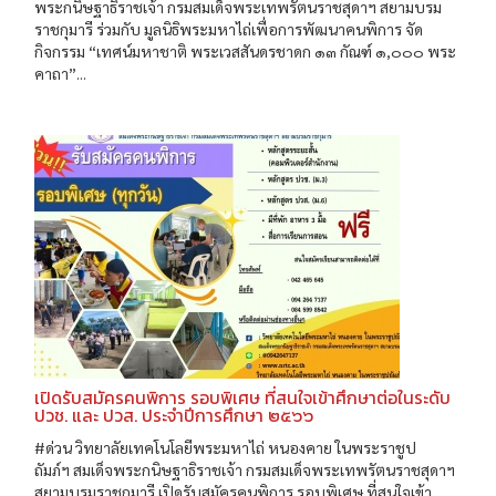
พระกนิษฐาธิราชเจ้า กรมสมเด็จพระเทพรัตนราชสุดาฯ สยามบรม
ราชกุมารี ร่วมกับ มูลนิธิพระมหาไถ่เพื่อการพัฒนาคนพิการ จัด
กิจกรรม “เทศน์มหาชาติ พระเวสสันดรชาดก ๑๓ กัณฑ์ ๑,๐๐๐ พระ
คาถา”...
เปิดรับสมัครคนพิการ รอบพิเศษ ที่สนใจเข้าศึกษาต่อในระดับ
ปวช. และ ปวส. ประจำปีการศึกษา ๒๕๖๖
#ด่วน วิทยาลัยเทคโนโลยีพระมหาไถ่ หนองคาย ในพระราชูป
ถัมภ์ฯ สมเด็จพระกนิษฐาธิราชเจ้า กรมสมเด็จพระเทพรัตนราชสุดาฯ
สยามบรมราชกุมารี เปิดรับสมัครคนพิการ รอบพิเศษ ที่สนใจเข้า