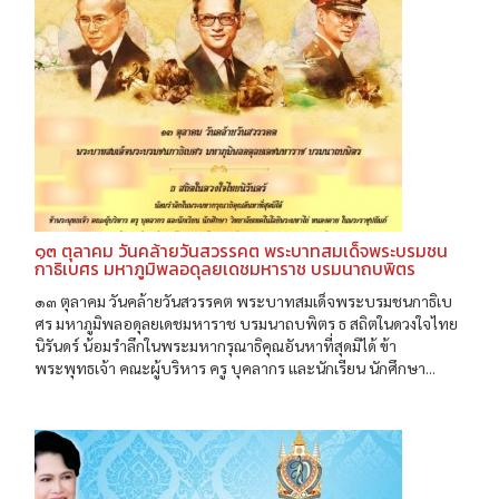
๑๓ ตุลาคม วันคล้ายวันสวรรคต พระบาทสมเด็จพระบรมชน
กาธิเบศร มหาภูมิพลอดุลยเดชมหาราช บรมนาถบพิตร
๑๓ ตุลาคม วันคล้ายวันสวรรคต พระบาทสมเด็จพระบรมชนกาธิเบ
ศร มหาภูมิพลอดุลยเดชมหาราช บรมนาถบพิตร ธ สถิตในดวงใจไทย
นิรันดร์ น้อมรำลึกในพระมหากรุณาธิคุณอันหาที่สุดมิได้ ข้า
พระพุทธเจ้า คณะผู้บริหาร ครู บุคลากร และนักเรียน นักศึกษา...