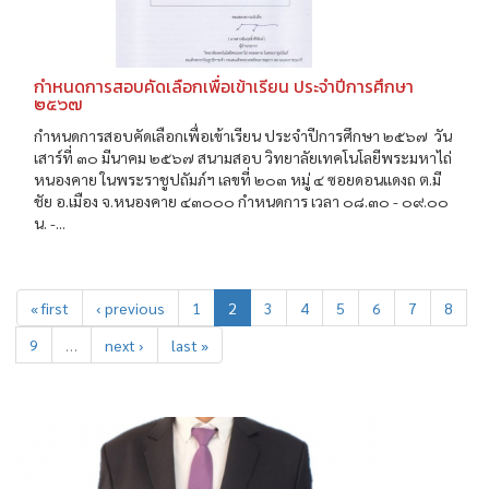
กำหนดการสอบคัดเลือกเพื่อเข้าเรียน ประจำปีการศึกษา
๒๕๖๗
กำหนดการสอบคัดเลือกเพื่อเข้าเรียน ประจำปีการศึกษา ๒๕๖๗ วัน
เสาร์ที่ ๓๐ มีนาคม ๒๕๖๗ สนามสอบ วิทยาลัยเทคโนโลยีพระมหาไถ่
หนองคาย ในพระราชูปถัมภ์ฯ เลขที่ ๒๐๓ หมู่ ๔ ซอยดอนแดงถ ต.มี
ชัย อ.เมือง จ.หนองคาย ๔๓๐๐๐ กำหนดการ เวลา ๐๘.๓๐ - ๐๙.๐๐
น. -...
« first
‹ previous
1
2
3
4
5
6
7
8
9
…
next ›
last »