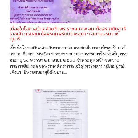
เนื่องในโอกาสวันคล้ายวันพระราชสมภพ สมเด็จพระกนิษฐาธิ
ราชเจ้า กรมสมเด็จพระเทพรัตนราชสุดา ฯ สยามบรมราช
กุมารี
เนื่องในโอกาสวันคล้ายวันพระราชสมภพ สมเด็จพระกนิษฐาธิราชเจ้า
กรมสมเด็จพระเทพรัตนราชสุดาฯ สยามบรมราชกุมารี ทรงเจริญพระ
ชนมายุ ๖๙ พรรษา ๒ เมษายน ๒๕๖๗ ข้าพระพุทธเจ้า ขอถวาย
พระพรชัยมงคล ขอพระองค์ทรงพระเจริญ พระพลานามัยสมบูรณ์
แข็งแรง มีพระชนมายุยิ่งยืนนาน...