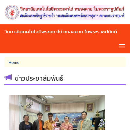
Skip
to
main
content
วิทยาลัยเทคโนโลยีพระมหาไถ่ หนองคาย ในพระราชปถัมภ์
Tog
navi
You
Home
are
here
ข่าวประชาสัมพันธ์