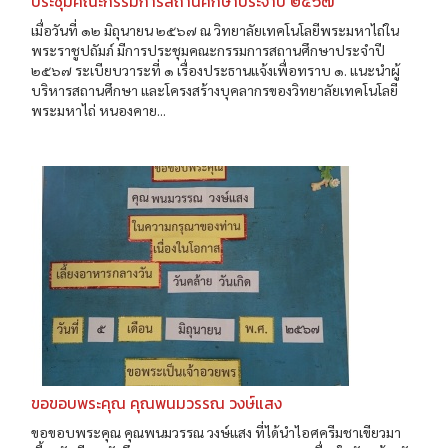
ประชุมคณะกรรมการสถานศึกษาประจำปี ๒๕๖๗
เมื่อวันที่ ๑๒ มิถุนายน ๒๕๖๗ ณ วิทยาลัยเทคโนโลยีพระมหาไถ่ใน
พระราชูปถัมภ์ มีการประชุมคณะกรรมการสถานศึกษาประจำปี
๒๕๖๗ ระเบียบวาระที่ ๑ เรื่องประธานแจ้งเพื่อทราบ ๑. แนะนำผู้
บริหารสถานศึกษา และโครงสร้างบุคลากรของวิทยาลัยเทคโนโลยี
พระมหาไถ่ หนองคาย...
ขอขอบพระคุณ คุณพนมวรรณ วงษ์แสง
ขอขอบพระคุณ คุณพนมวรรณ วงษ์แสง ที่ได้นำไอศครีมชาเขียวมา