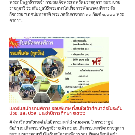
พระกนิษฐาธิราชเจ้า กรมสมเด็จพระเทพรัตนราชสุดาฯ สยามบรม
ราชกุมารี ร่วมกับ มูลนิธิพระมหาไถ่เพื่อการพัฒนาคนพิการ จัด
กิจกรรม “เทศน์มหาชาติ พระเวสสันดรชาดก ๑๓ กัณฑ์ ๑,๐๐๐ พระ
คาถา”...
เปิดรับสมัครคนพิการ รอบพิเศษ ที่สนใจเข้าศึกษาต่อในระดับ
ปวช. และ ปวส. ประจำปีการศึกษา ๒๕๖๖
#ด่วน วิทยาลัยเทคโนโลยีพระมหาไถ่ หนองคาย ในพระราชูป
ถัมภ์ฯ สมเด็จพระกนิษฐาธิราชเจ้า กรมสมเด็จพระเทพรัตนราชสุดาฯ
สยามบรมราชกุมารี เปิดรับสมัครคนพิการ รอบพิเศษ ที่สนใจเข้า