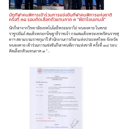
นักกีฬาคนพิการเข้าร่วมการแข่งขันกีฬาคนพิการแห่งชาติ
ครั้งที่ ๓๘ รอบคัดเลือกตัวแทนภาค ๓ "ผีตาโขนเกมส์"
นักกีฬาจากวิทยาลัยเทคโนโลยีพระมหาไถ่ หนองคาย ในพระ
ราชูปถัมภ์ สมเด็จพระกนิษฐาธิราชเจ้า กรมสมเด็จพระเทพรัตนราชสุ
ดาฯ สยามบรมราชกุมารี สำนักงานการกีฬาแห่งประเทศไทย จังหวัด
หนองคาย เข้าร่วมการแข่งขันกีฬาคนพิการแห่งชาติ ครั้งที่ ๓๘ รอบ
คัดเลือกตัวแทนภาค ๓ "...