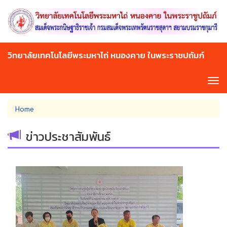
Skip
to
main
content
วิทยาลัยเทคโนโลยีพระมหาไถ่ หนองคาย ในพระราชปถัมภ์
Tog
navi
You
Home
are
here
ข่าวประชาสัมพันธ์