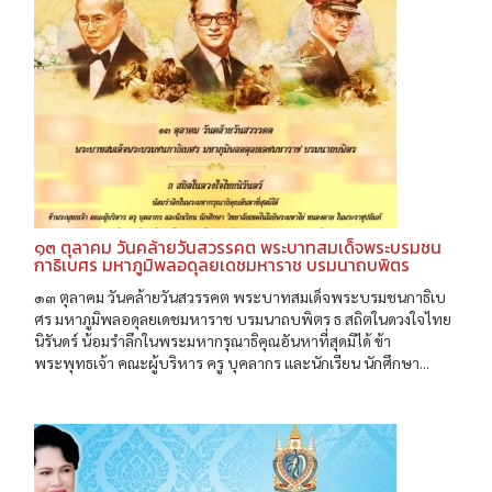
๑๓ ตุลาคม วันคล้ายวันสวรรคต พระบาทสมเด็จพระบรมชน
กาธิเบศร มหาภูมิพลอดุลยเดชมหาราช บรมนาถบพิตร
๑๓ ตุลาคม วันคล้ายวันสวรรคต พระบาทสมเด็จพระบรมชนกาธิเบ
ศร มหาภูมิพลอดุลยเดชมหาราช บรมนาถบพิตร ธ สถิตในดวงใจไทย
นิรันดร์ น้อมรำลึกในพระมหากรุณาธิคุณอันหาที่สุดมิได้ ข้า
พระพุทธเจ้า คณะผู้บริหาร ครู บุคลากร และนักเรียน นักศึกษา...