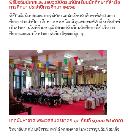
พิธีปัจฉิมนิเทศและมอบวุฒิบัตรแก่นักเรียนนักศึกษาที่สำเร็จ
การศึกษา ประจำปีการศึกษา ๒๕๖๕
พิธีปัจฉิมนิเทศและมอบวุฒิบัตรแก่นักเรียนนักศึกษาที่สำเร็จการ
ศึกษา ประจำปีการศึกษา ๒๕๖๕ โดยมี คุณพ่อพงษ์ศักดิ์ นารินรักษ์
เป็นประธานในพิธี มอบวุฒิบัตรแก่นักเรียนนักศึกษาที่สำเร็จการ
ศึกษาและมอบใบประกาศเกียรติคุณแก่ลูก ๆ...
เทศน์มหาชาติ พระเวสสันดรชาดก ๑๓ กัณฑ์ ๑,๐๐๐ พระคาถา
วิทยาลัยเทคโนโลยีพระมหาไถ่ หนองคาย ในพระราชูปถัมภ์ สมเด็จ