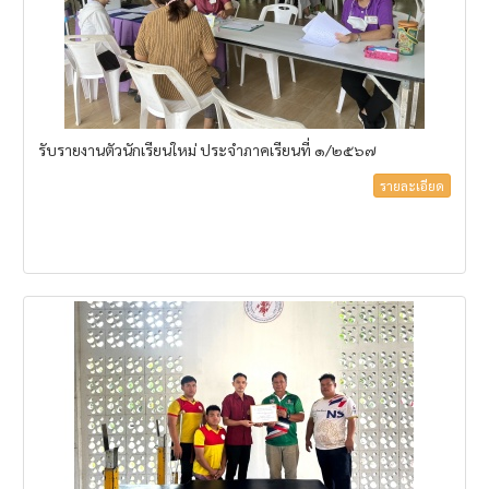
รับรายงานตัวนักเรียนใหม่ ประจำภาคเรียนที่ ๑/๒๕๖๗
รายละเอียด