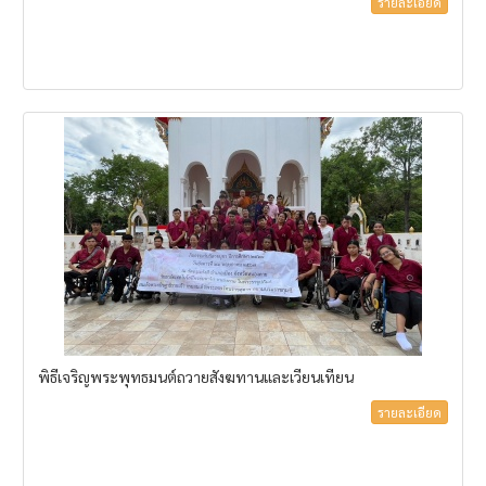
รายละเอียด
พิธีเจริญพระพุทธมนต์ถวายสังฆทานและเวียนเทียน
รายละเอียด