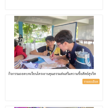
กิจกรรมถอดบทเรียนโครงงานคุณธรรมส่งเสริมความซื่อสัตย์สุจริต
รายละเอียด