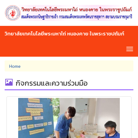
Skip
to
main
content
วิทยาลัยเทคโนโลยีพระมหาไถ่ หนองคาย ในพระราชปถัมภ์
Tog
navi
You
Home
are
here
กิจกรรมและความร่วมมือ