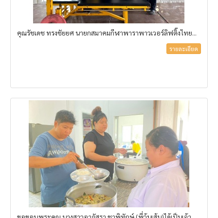
คุณรัชเดช ทรงชัยยศ นายกสมาคมกีฬาพาราพาวเวอร์ลิฟติ๊งไทย...
รายละเอียด
ขอขอบพระคุณ นางสาวอาภัสรา ชาพิทักษ์ (พี่วุ้นเส้น)ได้เป็นเจ้า