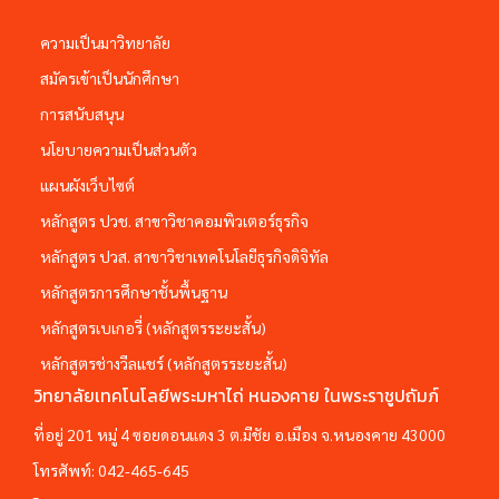
ความเป็นมาวิทยาลัย
สมัครเข้าเป็นนักศึกษา
การสนับสนุน
นโยบายความเป็นส่วนตัว
แผนผังเว็บไซต์
หลักสูตร ปวช. สาขาวิชาคอมพิวเตอร์ธุรกิจ
หลักสูตร ปวส. สาขาวิชาเทคโนโลยีธุรกิจดิจิทัล
หลักสูตรการศึกษาชั้นพื้นฐาน
หลักสูตรเบเกอรี่ (หลักสูตรระยะสั้น)
หลักสูตรช่างวีลแชร์ (หลักสูตรระยะสั้น)
วิทยาลัยเทคโนโลยีพระมหาไถ่ หนองคาย ในพระราชูปถัมภ์
ที่อยู่ 201 หมู่ 4 ซอยดอนแดง 3 ต.มีชัย อ.เมือง จ.หนองคาย 43000
โทรศัพท์:
042-465-645