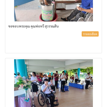
ขอขอบพระคุณ คุณพ่อทวี สุวรรณสิน
รายละเอียด