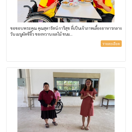
ขอขอบพระคุณ คุณสุดารัตน์ การิสุข ที่เป็นเจ้าภาพเลี้ยงอาหารกลาง
วัน เมนูผัดซีอิ๊ว ของหวาน ผลไม้ ขนม...
รายละเอียด