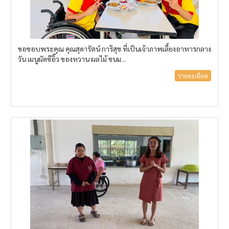
ขอขอบพระคุณ คุณสุดารัตน์ การิสุข ที่เป็นเจ้าภาพเลี้ยงอาหารกลาง
วัน เมนูผัดซีอิ๊ว ของหวาน ผลไม้ ขนม...
รายละเอียด