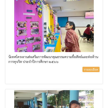
นิเทศโครงงานส่งเสริมการพัฒนาคุณธรรมความซื่อสัตย์และต่อต้าน
การทุจริต ประจำปีการศึกษา ๒๕๖๖
รายละเอียด