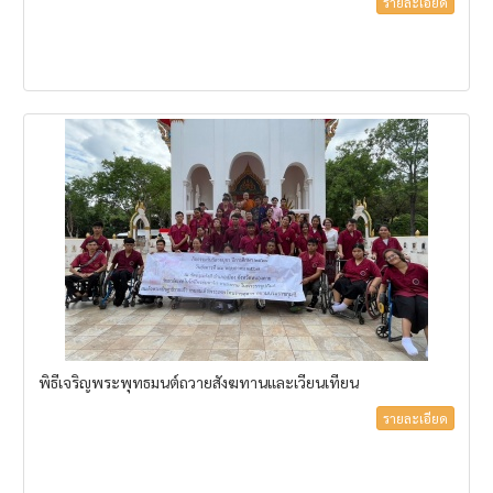
รายละเอียด
พิธีเจริญพระพุทธมนต์ถวายสังฆทานและเวียนเทียน
รายละเอียด