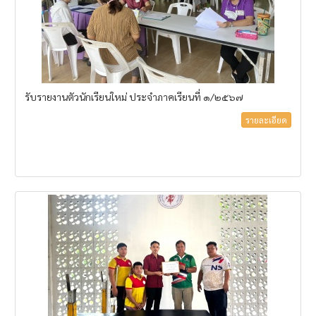
รับรายงานตัวนักเรียนใหม่ ประจำภาคเรียนที่ ๑/๒๕๖๗
รายละเอียด