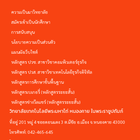
ความเป็นมาวิทยาลัย
สมัครเข้าเป็นนักศึกษา
การสนับสนุน
นโยบายความเป็นส่วนตัว
แผนผังเว็บไซต์
หลักสูตร ปวช. สาขาวิชาคอมพิวเตอร์ธุรกิจ
หลักสูตร ปวส. สาขาวิชาเทคโนโลยีธุรกิจดิจิทัล
หลักสูตรการศึกษาชั้นพื้นฐาน
หลักสูตรเบเกอรี่ (หลักสูตรระยะสั้น)
หลักสูตรช่างวีลแชร์ (หลักสูตรระยะสั้น)
วิทยาลัยเทคโนโลยีพระมหาไถ่ หนองคาย ในพระราชูปถัมภ์
ที่อยู่ 201 หมู่ 4 ซอยดอนแดง 3 ต.มีชัย อ.เมือง จ.หนองคาย 43000
โทรศัพท์:
042-465-645