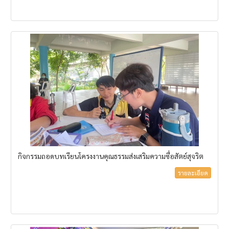
กิจกรรมถอดบทเรียนโครงงานคุณธรรมส่งเสริมความซื่อสัตย์สุจริต
รายละเอียด