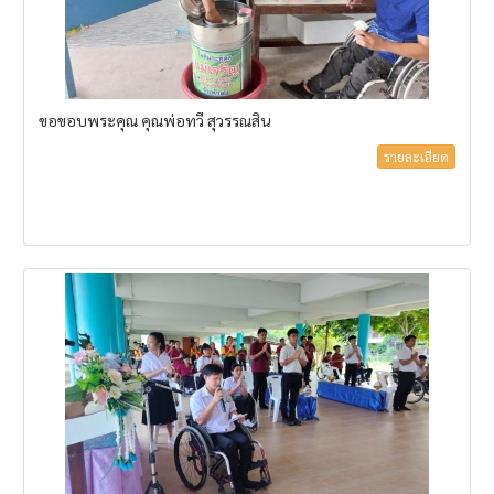
ขอขอบพระคุณ คุณพ่อทวี สุวรรณสิน
รายละเอียด