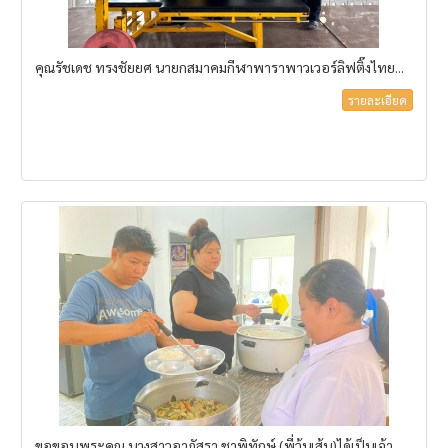
คุณรัชเดช ทรงชัยยศ นายกสมาคมกีฬาพาราพาวเวอร์ลิฟติ๊งไทย...
รายละเอียด
ขอขอบพระคุณ นางสาวอาภัสรา ชาพิทักษ์ (พี่วุ้นเส้น)ได้เป็นเจ้า