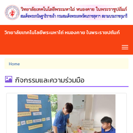
Skip
to
main
content
วิทยาลัยเทคโนโลยีพระมหาไถ่ หนองคาย ในพระราชปถัมภ์
Tog
navi
You
Home
are
here
กิจกรรมและความร่วมมือ