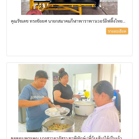
คุณรัชเดช ทรงชัยยศ นายกสมาคมกีฬาพาราพาวเวอร์ลิฟติ๊งไทย...
รายละเอียด
ขอขอบพระคุณ นางสาวอาภัสรา ชาพิทักษ์ (พี่วุ้นเส้น)ได้เป็นเจ้า