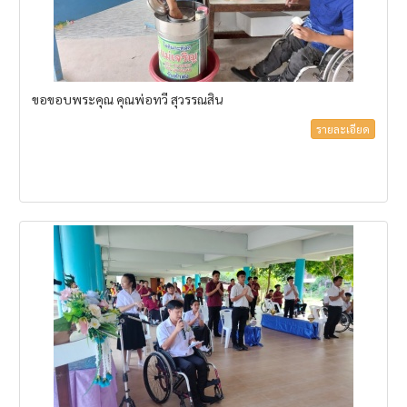
ขอขอบพระคุณ คุณพ่อทวี สุวรรณสิน
รายละเอียด