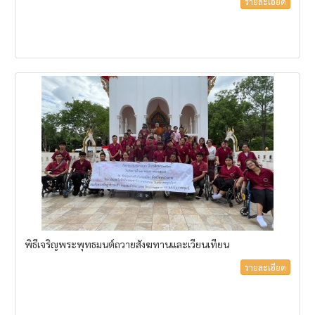
รายละเอียด
พิธีเจริญพระพุทธมนต์ถวายสังฆทานและเวียนเทียน
รายละเอียด