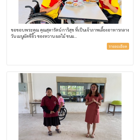
ขอขอบพระคุณ คุณสุดารัตน์ การิสุข ที่เป็นเจ้าภาพเลี้ยงอาหารกลาง
วัน เมนูผัดซีอิ๊ว ของหวาน ผลไม้ ขนม...
รายละเอียด