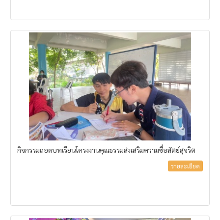
กิจกรรมถอดบทเรียนโครงงานคุณธรรมส่งเสริมความซื่อสัตย์สุจริต
รายละเอียด