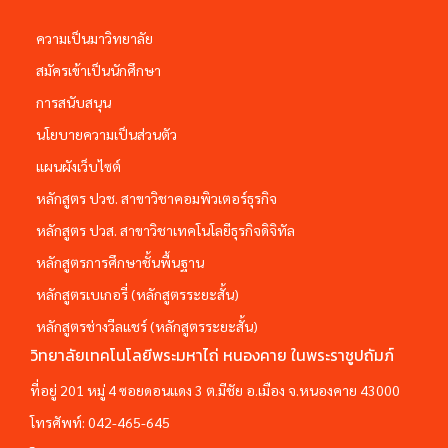
ความเป็นมาวิทยาลัย
สมัครเข้าเป็นนักศึกษา
การสนับสนุน
นโยบายความเป็นส่วนตัว
แผนผังเว็บไซต์
หลักสูตร ปวช. สาขาวิชาคอมพิวเตอร์ธุรกิจ
หลักสูตร ปวส. สาขาวิชาเทคโนโลยีธุรกิจดิจิทัล
หลักสูตรการศึกษาชั้นพื้นฐาน
หลักสูตรเบเกอรี่ (หลักสูตรระยะสั้น)
หลักสูตรช่างวีลแชร์ (หลักสูตรระยะสั้น)
วิทยาลัยเทคโนโลยีพระมหาไถ่ หนองคาย ในพระราชูปถัมภ์
ที่อยู่ 201 หมู่ 4 ซอยดอนแดง 3 ต.มีชัย อ.เมือง จ.หนองคาย 43000
โทรศัพท์:
042-465-645