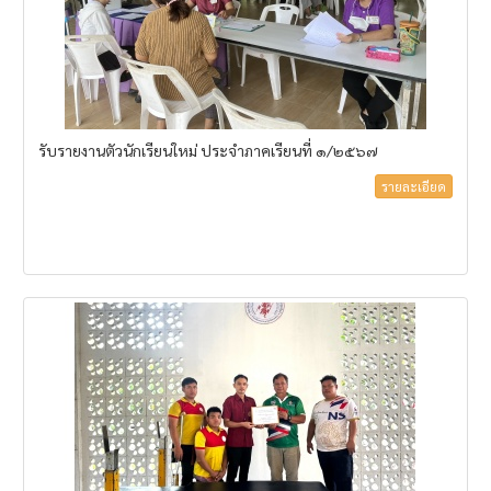
รับรายงานตัวนักเรียนใหม่ ประจำภาคเรียนที่ ๑/๒๕๖๗
รายละเอียด