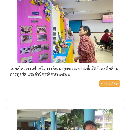
นิเทศโครงงานส่งเสริมการพัฒนาคุณธรรมความซื่อสัตย์และต่อต้าน
การทุจริต ประจำปีการศึกษา ๒๕๖๖
รายละเอียด