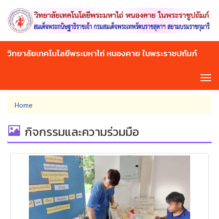
Skip
to
main
content
วิทยาลัยเทคโนโลยีพระมหาไถ่ หนองคาย ในพระราชปถัมภ์
Tog
navi
You
Home
are
here
กิจกรรมและความร่วมมือ