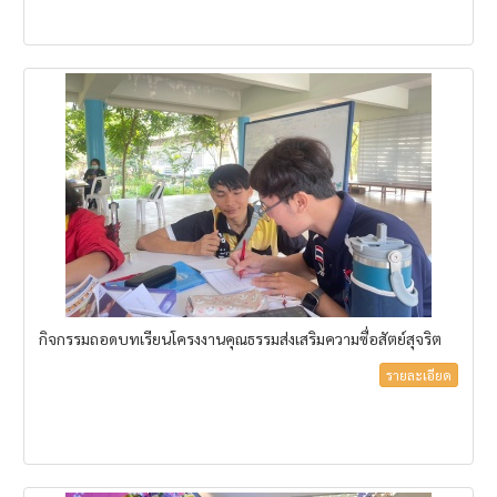
กิจกรรมถอดบทเรียนโครงงานคุณธรรมส่งเสริมความซื่อสัตย์สุจริต
รายละเอียด