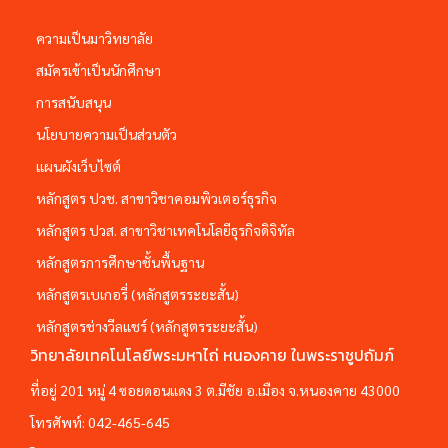
ความเป็นมาวิทยาลัย
สมัครเข้าเป็นนักศึกษา
การสนับสนุน
นโยบายความเป็นส่วนตัว
แผนผังเว็บไซต์
หลักสูตร ปวช. สาขาวิชาคอมพิวเตอร์ธุรกิจ
หลักสูตร ปวส. สาขาวิชาเทคโนโลยีธุรกิจดิจิทัล
หลักสูตรการศึกษาชั้นพื้นฐาน
หลักสูตรเบเกอรี่ (หลักสูตรระยะสั้น)
หลักสูตรช่างวีลแชร์ (หลักสูตรระยะสั้น)
วิทยาลัยเทคโนโลยีพระมหาไถ่ หนองคาย ในพระราชูปถัมภ์
ที่อยู่ 201 หมู่ 4 ซอยดอนแดง 3 ต.มีชัย อ.เมือง จ.หนองคาย 43000
โทรศัพท์:
042-465-645