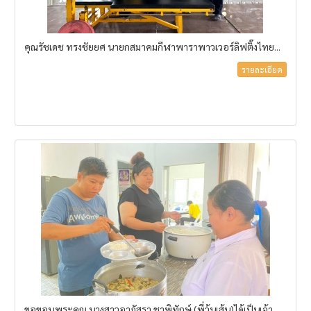
คุณรัชเดช ทรงชัยยศ นายกสมาคมกีฬาพาราพาวเวอร์ลิฟติ๊งไทย...
รายละเอียด
ขอขอบพระคุณ นางสาวอาภัสรา ชาพิทักษ์ (พี่วุ้นเส้น)ได้เป็นเจ้า