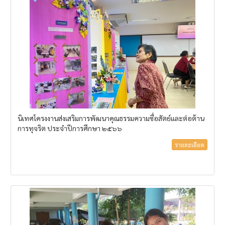
นิเทศโครงงานส่งเสริมการพัฒนาคุณธรรมความซื่อสัตย์และต่อต้าน
การทุจริต ประจำปีการศึกษา ๒๕๖๖
รายละเอียด