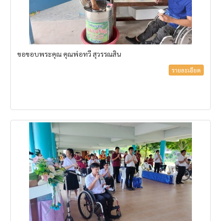
ขอขอบพระคุณ คุณพ่อทวี สุวรรณสิน
รายละเอียด