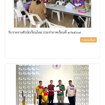
รับรายงานตัวนักเรียนใหม่ ประจำภาคเรียนที่ ๑/๒๕๖๗
รายละเอียด