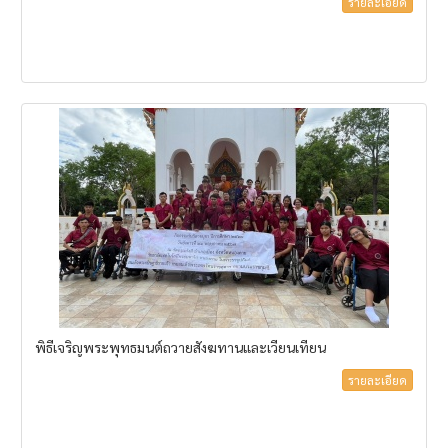
รายละเอียด
พิธีเจริญพระพุทธมนต์ถวายสังฆทานและเวียนเทียน
รายละเอียด