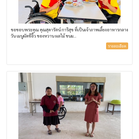
ขอขอบพระคุณ คุณสุดารัตน์ การิสุข ที่เป็นเจ้าภาพเลี้ยงอาหารกลาง
วัน เมนูผัดซีอิ๊ว ของหวาน ผลไม้ ขนม...
รายละเอียด