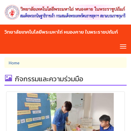
Skip
to
main
content
วิทยาลัยเทคโนโลยีพระมหาไถ่ หนองคาย ในพระราชปถัมภ์
Tog
navi
You
Home
are
here
กิจกรรมและความร่วมมือ