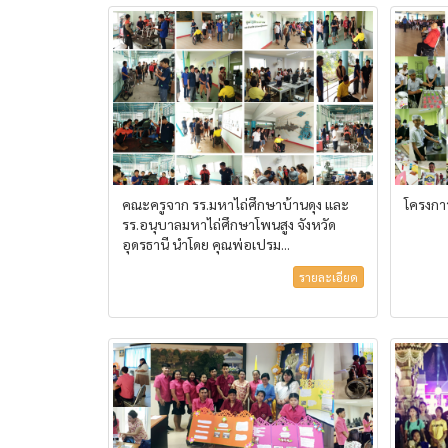
คณะครูจาก รร.มหาไถ่ศึกษาบ้านดุง และ
โครงกา
รร.อนุบาลมหาไถ่ศึกษาโพนสูง จังหวัด
อุดรธานี นำโดย คุณพ่อเปรม...
รายละเอียด