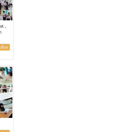
ส. ,
า
เอียด