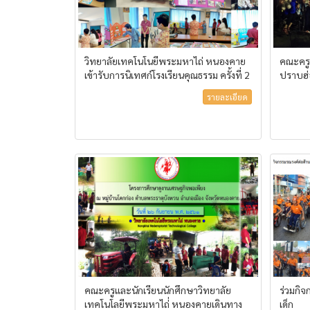
วิทยาลัยเทคโนโนยีพระมหาไถ่ หนองคาย
คณะครู
เข้ารับการนิเทศก์โรงเรียนคุณธรรม ครั้งที่ 2
ปราบฮ่
รายละเอียด
คณะครูและนักเรียนนักศึกษาวิทยาลัย
ร่วมกิจ
เทคโนโลยีพระมหาไถ่่ หนองคายเดินทาง
เด็ก