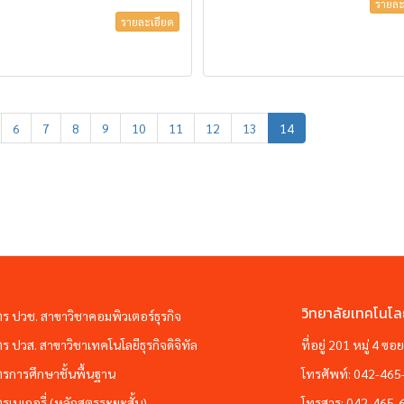
รายละ
รายละเอียด
6
7
8
9
10
11
12
13
14
วิทยาลัยเทคโนโล
ตร ปวช. สาขาวิชาคอมพิวเตอร์ธุรกิจ
ตร ปวส. สาขาวิชาเทคโนโลยีธุรกิจดิจิทัล
ที่อยู่ 201 หมู่ 4 
ตรการศึกษาชั้นพื้นฐาน
โทรศัพท์:
042-465
ตรเบเกอรี่ (หลักสูตรระยะสั้น)
โทรสาร:
042-465-