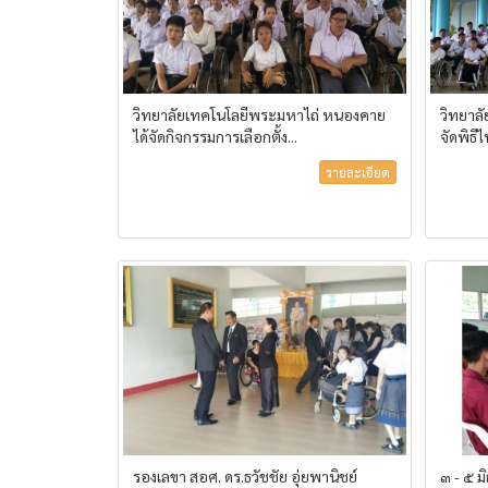
วิทยาลัยเทคโนโลยีพระมหาไถ่ หนองคาย
วิทยาล
ได้จัดกิจกรรมการเลือกตั้ง...
จัดพิธ
รายละเอียด
รองเลขา สอศ. ดร.ธวัชชัย อุ่ยพานิชย์
๓ - ๕ 