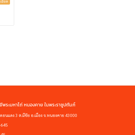
เอียด
ยีพระมหาไถ่ หนองคาย ในพระราชูปถัมภ์
ซอยดอนแดง 3 ต.มีชัย อ.เมือง จ.หนองคาย 43000
-645
645