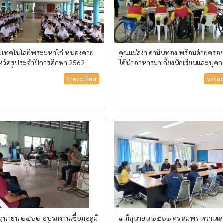
ัยเทคโนโลยีพระมหาไถ่ หนองคาย
คุณแม่สง่า ดามินทอง พร้อมด้วยครอ
ีไหว้ครูประจำปีการศึกษา 2562
ได้นำอาหารมาเลี้ยงนักเรียนและบุค
รายละเอียด
รายละ
มิถุนายน ๒๕๖๒ อบรมงานเชื่อมอลูมิ
๓ มิถุนายน ๒๕๖๒ ดร.สมพร หวานเส