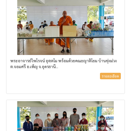
พระอาจารย์ไพโรจน์ อุตฺตโม พร้อมด้วยคณะญาติโยม บ้านทุ่งม่วง
ต.จอมศรี อ.เพ็ญ จ.อุดรธานี...
รายละเอียด