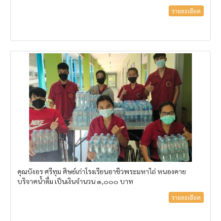
รายละเอียด
คุณบังอร ศรีทุม ศิษย์เก่าโรงเรียนอาชีวพระมหาไถ่ หนองคาย
บริจาคน้ำดื่ม เป็นเงินจำนวน ๑,๐๐๐ บาท
รายละเอียด