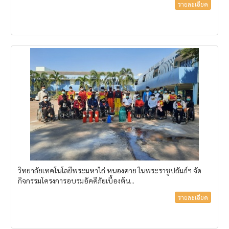
รายละเอียด
วิทยาลัยเทคโนโลยีพระมหาไถ่ หนองคาย ในพระราชูปถัมภ์ฯ จัด
กิจกรรมโครงการอบรมอัคคีภัยเบื้องต้น...
รายละเอียด