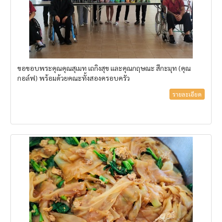
ขอขอบพระคุณคุณสุเมท เถกิงสุข และคุณกฤษณะ สีกะมุท (คุณ
กอล์ฟ) พร้อมด้วยคณะทั้งสองครอบครัว
รายละเอียด