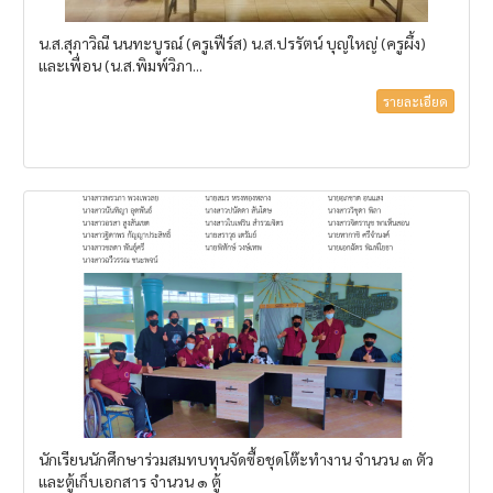
น.ส.สุภาวิณี​ นนทะบูรณ์​ (ครูเฟืร์ส)​ น.ส.ปรรัตน์​ บุญใหญ่​ (ครูผึ้ง)​
และเพื่อน​ (น.ส.พิมพ์วิภา​...
รายละเอียด
นักเรียนนักศึกษาร่วมสมทบทุนจัดซื้อชุดโต๊ะทำงาน จำนวน ๓ ตัว
และตู้เก็บเอกสาร จำนวน ๑ ตู้