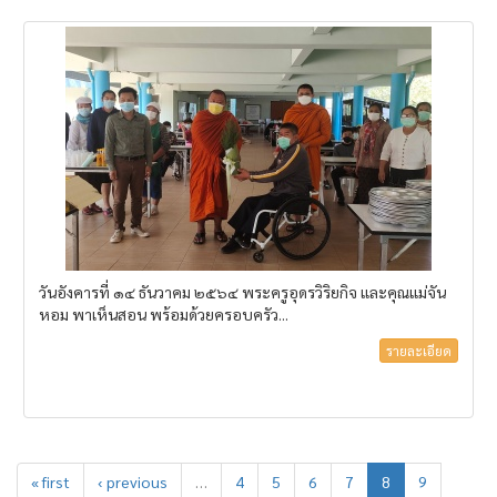
วันอังคารที่ ๑๔ ธันวาคม ๒๕๖๔ พระครูอุดรวิริยกิจ และคุณแม่จัน
หอม พาเห็นสอน พร้อมด้วยครอบครัว...
รายละเอียด
« first
‹ previous
…
4
5
6
7
8
9