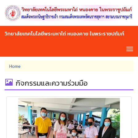
Skip
to
main
content
วิทยาลัยเทคโนโลยีพระมหาไถ่ หนองคาย ในพระราชปถัมภ์
Tog
navi
You
Home
are
here
กิจกรรมและความร่วมมือ