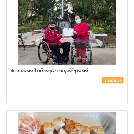
สถาบันพัฒนาโรงเรียนคุณธรรม มูลนิธิยุวพัฒน์...
รายละเอียด