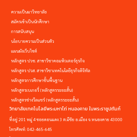
ความเป็นมาวิทยาลัย
สมัครเข้าเป็นนักศึกษา
การสนับสนุน
นโยบายความเป็นส่วนตัว
แผนผังเว็บไซต์
หลักสูตร ปวช. สาขาวิชาคอมพิวเตอร์ธุรกิจ
หลักสูตร ปวส. สาขาวิชาเทคโนโลยีธุรกิจดิจิทัล
หลักสูตรการศึกษาชั้นพื้นฐาน
หลักสูตรเบเกอรี่ (หลักสูตรระยะสั้น)
หลักสูตรช่างวีลแชร์ (หลักสูตรระยะสั้น)
วิทยาลัยเทคโนโลยีพระมหาไถ่ หนองคาย ในพระราชูปถัมภ์
ที่อยู่ 201 หมู่ 4 ซอยดอนแดง 3 ต.มีชัย อ.เมือง จ.หนองคาย 43000
โทรศัพท์:
042-465-645