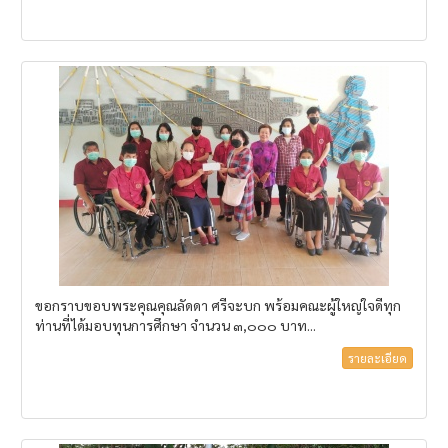
ขอกราบขอบพระคุณคุณลัดดา ศรีจะบก พร้อมคณะผู้ใหญ่ใจดีทุก
ท่านที่ได้มอบทุนการศึกษา จำนวน ๓,๐๐๐ บาท...
รายละเอียด