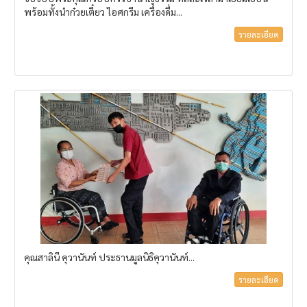
พร้อมทั้งนำก๋วยเตี๋ยว ไอศกรีม เครื่องดื่ม...
รายละเอียด
คุณสาลินี คุวานันท์ ประธานมูลนิธิคุวานันท์...
รายละเอียด