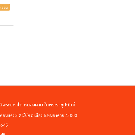
เอียด
ยีพระมหาไถ่ หนองคาย ในพระราชูปถัมภ์
ซอยดอนแดง 3 ต.มีชัย อ.เมือง จ.หนองคาย 43000
-645
645