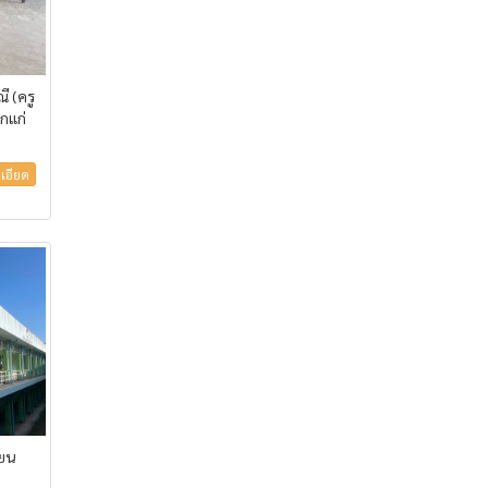
ี (ครู
ุกแก่
เอียด
ียน