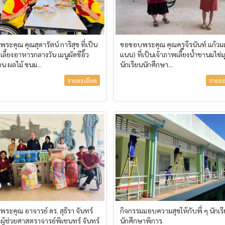
ะคุณ คุณสุดารัตน์ การิสุข ที่เป็น
ขอขอบพระคุณ คุณครูจีรนันท์ แก้วมณ
เลี้ยงอาหารกลางวัน เมนูผัดซีอิ๊ว
แนน) ที่เป็นเจ้าภาพเลี้ยงน้ำชานมไข่ม
น ผลไม้ ขนม...
นักเรียนนักศึกษา...
รายละเอียด
รายละ
ะคุณ อาจารย์ ดร. สุธิรา จันทร์
กิจกรรมมอบความสุขให้กับพี่ ๆ นักเร
ะผู้ช่วยศาสตราจารย์พิเชนทร์ จันทร์
นักศึกษาพิการ