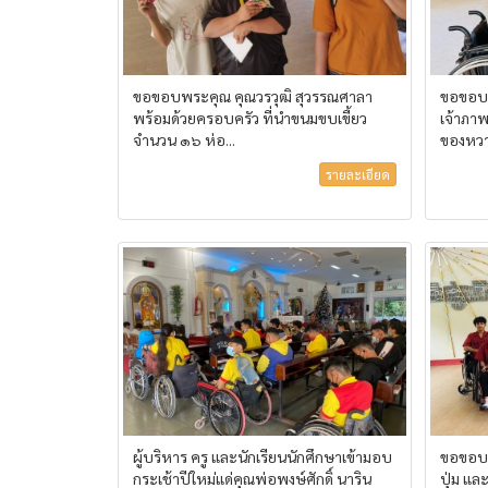
ขอขอบพระคุณ คุณวรวุฒิ สุวรรณศาลา
ขอขอบพร
พร้อมด้วยครอบครัว ที่นำขนมขบเขี้ยว
เจ้าภาพ
จำนวน ๑๖ ห่อ...
ของหวา
รายละเอียด
ผู้บริหาร ครู และนักเรียนนักศึกษาเข้ามอบ
ขอขอบพร
กระเช้าปีใหม่แด่คุณพ่อพงษ์ศักดิ์ นาริน
ปุ่ม แล