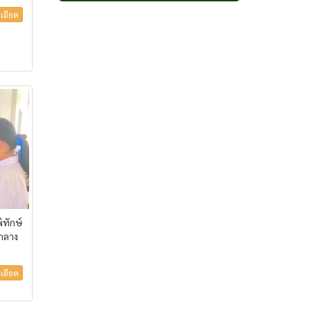
เอียด
ทักษ์
รกลาง
เอียด