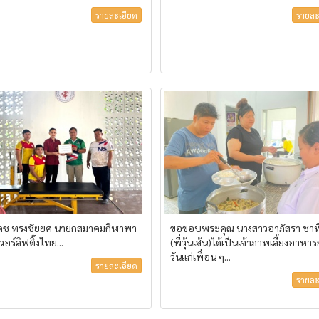
รายละเอียด
รายละ
เดช ทรงชัยยศ นายกสมาคมกีฬาพา
ขอขอบพระคุณ นางสาวอาภัสรา ชาพิ
อร์ลิฟติ๊งไทย...
(พี่วุ้นเส้น)ได้เป็นเจ้าภาพเลี้ยงอาหา
วันแก่เพื่อน ๆ...
รายละเอียด
รายละ