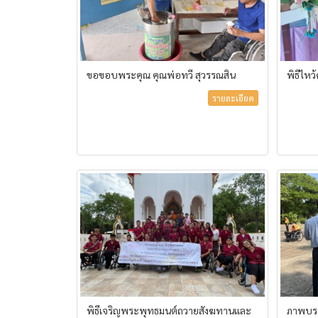
ขอขอบพระคุณ คุณพ่อทวี สุวรรณสิน
พิธีไหว
รายละเอียด
พิธีเจริญพระพุทธมนต์ถวายสังฆทานและ
ภาพบรร