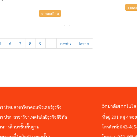
รายละ
รายละเอียด
5
6
7
8
9
…
next ›
last »
วิทยาลัยเทคโนโล
ตร ปวช. สาขาวิชาคอมพิวเตอร์ธุรกิจ
ตร ปวส. สาขาวิชาเทคโนโลยีธุรกิจดิจิทัล
ที่อยู่ 201 หมู่ 4 
ตรการศึกษาชั้นพื้นฐาน
โทรศัพท์:
042-465
ตรเบเกอรี่ (หลักสูตรระยะสั้น)
โทรสาร:
042-465-