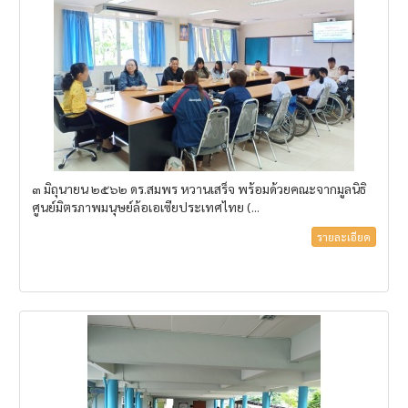
๓ มิถุนายน ๒๕๖๒ ดร.สมพร หวานเสร็จ พร้อมด้วยคณะจากมูลนิธิ
ศูนย์มิตรภาพมนุษย์ล้อเอเซียประเทศไทย (...
รายละเอียด