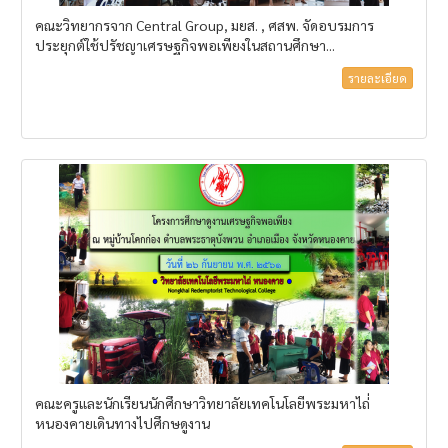
คณะวิทยากรจาก Central Group, มยส. , ศสพ. จัดอบรมการ
ประยุกต์ใช้ปรัชญาเศรษฐกิจพอเพียงในสถานศึกษา...
รายละเอียด
คณะครูและนักเรียนนักศึกษาวิทยาลัยเทคโนโลยีพระมหาไถ่่
หนองคายเดินทางไปศึกษดูงาน