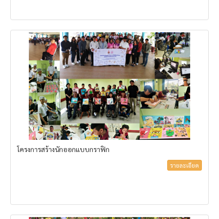
โครงการสร้างนักออกแบบกราฟิก
รายละเอียด