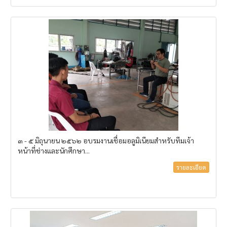
๓ - ๕ มิถุนายน ๒๕๖๒ อบรมงานเชื่อมอลูมิเนียมสำหรับทีมเจ้า
หน้าที่ช่างและนักศึกษา...
รายละเอียด