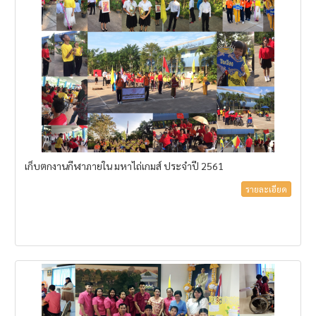
เก็บตกงานกีฬาภายใน มหาไถ่เกมส์ ประจำปี 2561
รายละเอียด