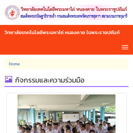
Skip
to
main
content
วิทยาลัยเทคโนโลยีพระมหาไถ่ หนองคาย ในพระราชปถัมภ์
Tog
navi
You
Home
are
here
กิจกรรมและความร่วมมือ