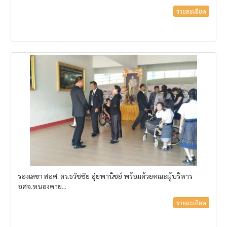
รายละเอียด
รองเลขา สอศ. ดร.ธวัชชัย อุ่ยพานิชย์ พร้อมด้วยคณะผู้บริหาร
อศจ.หนองคาย...
รายละเอียด