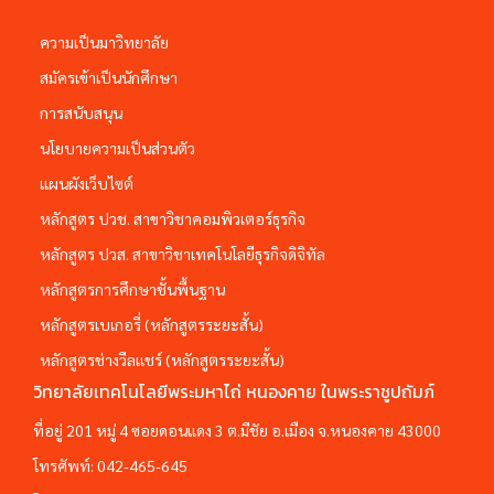
ความเป็นมาวิทยาลัย
สมัครเข้าเป็นนักศึกษา
การสนับสนุน
นโยบายความเป็นส่วนตัว
แผนผังเว็บไซต์
หลักสูตร ปวช. สาขาวิชาคอมพิวเตอร์ธุรกิจ
หลักสูตร ปวส. สาขาวิชาเทคโนโลยีธุรกิจดิจิทัล
หลักสูตรการศึกษาชั้นพื้นฐาน
หลักสูตรเบเกอรี่ (หลักสูตรระยะสั้น)
หลักสูตรช่างวีลแชร์ (หลักสูตรระยะสั้น)
วิทยาลัยเทคโนโลยีพระมหาไถ่ หนองคาย ในพระราชูปถัมภ์
ที่อยู่ 201 หมู่ 4 ซอยดอนแดง 3 ต.มีชัย อ.เมือง จ.หนองคาย 43000
โทรศัพท์:
042-465-645