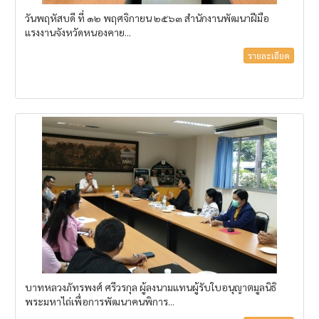
วันพฤหัสบดี ที่ ๑๒ พฤศจิกายน ๒๕๖๓ สำนักงานพัฒนาฝีมือ
แรงงานจังหวัดหนองคาย...
รายละเอียด
บาทหลวงภัทรพงศ์ ศรีวรกุล ผู้ลงนามแทนผู้รับใบอนุญาตมูลนิธิ
พระมหาไถ่เพื่อการพัฒนาคนพิการ...