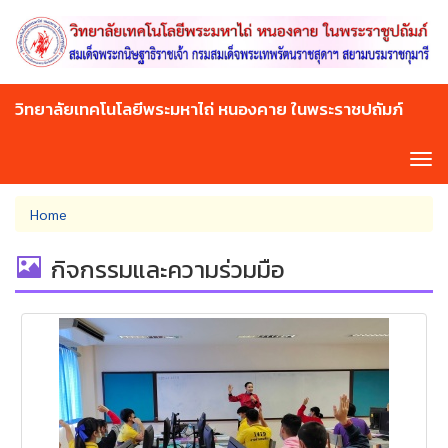
Skip
to
main
content
วิทยาลัยเทคโนโลยีพระมหาไถ่ หนองคาย ในพระราชปถัมภ์
Tog
navi
You
Home
are
here
กิจกรรมและความร่วมมือ