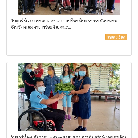
วันศุกร์ ที่ ๘ มกราคม ๒๕๖๔ นายปรีชา อินทรชาธร จัดหางาน
จังหวัดหนองคาย พร้อมด้วยคณะ...
รายละเอียด
วันศุกร์ที่ ๒๕ ธันวาคม ๒๕๖๓ คุณเมตตา ทรงทันตรักษ์ (คุณครูเล็ก)