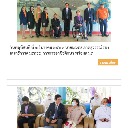
วันพฤหัสบดี ที่ ๓ ธันวาคม ๒๕๖๓ นายมณฑล ภาคสุวรรณ์ รอง
เลขาธิการคณะกรรมการการอาชีวศึกษา พร้อมคณะ
รายละเอียด