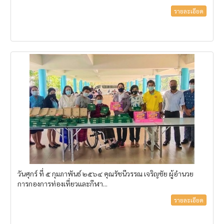
รายละเอียด
วันศุกร์ ที่ ๕ กุมภาพันธ์ ๒๕๖๔ คุณรัชนีวรรณ เจริญชัย ผู้อำนวย
การกองการท่องเที่ยวและกีฬา...
รายละเอียด