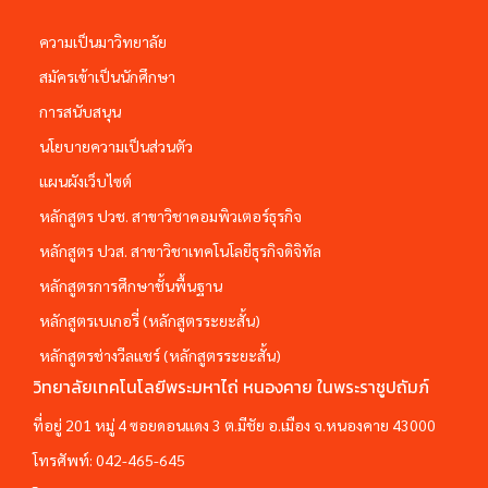
ความเป็นมาวิทยาลัย
สมัครเข้าเป็นนักศึกษา
การสนับสนุน
นโยบายความเป็นส่วนตัว
แผนผังเว็บไซต์
หลักสูตร ปวช. สาขาวิชาคอมพิวเตอร์ธุรกิจ
หลักสูตร ปวส. สาขาวิชาเทคโนโลยีธุรกิจดิจิทัล
หลักสูตรการศึกษาชั้นพื้นฐาน
หลักสูตรเบเกอรี่ (หลักสูตรระยะสั้น)
หลักสูตรช่างวีลแชร์ (หลักสูตรระยะสั้น)
วิทยาลัยเทคโนโลยีพระมหาไถ่ หนองคาย ในพระราชูปถัมภ์
ที่อยู่ 201 หมู่ 4 ซอยดอนแดง 3 ต.มีชัย อ.เมือง จ.หนองคาย 43000
โทรศัพท์:
042-465-645