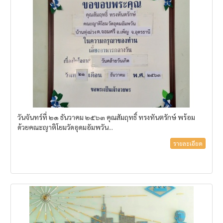
วันจันทร์ที่ ๒๑ ธันวาคม ๒๕๖๓ คุณสัมฤทธิ์ ทรงทันตรักษ์ พร้อม
ด้วยคณะญาติโยมวัดอุดมอัมพวัน...
รายละเอียด