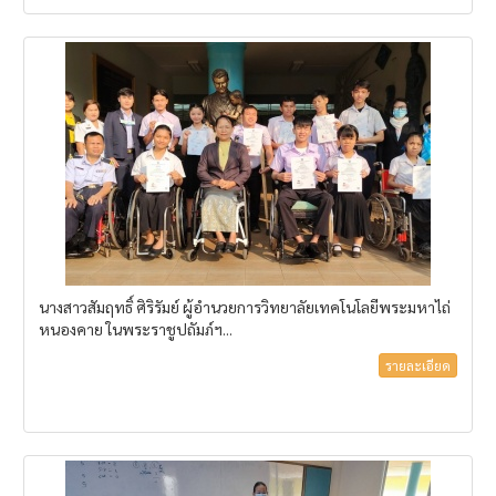
นางสาวสัมฤทธิ์ ศิริรัมย์ ผู้อำนวยการวิทยาลัยเทคโนโลยีพระมหาไถ่
หนองคาย ในพระราชูปถัมภ์ฯ...
รายละเอียด