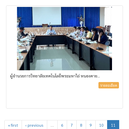
ผู้อำนวยการวิทยาลัยเทคโนโลยีพระมหาไถ่ หนองคาย...
รายละเอียด
« first
‹ previous
…
6
7
8
9
10
11