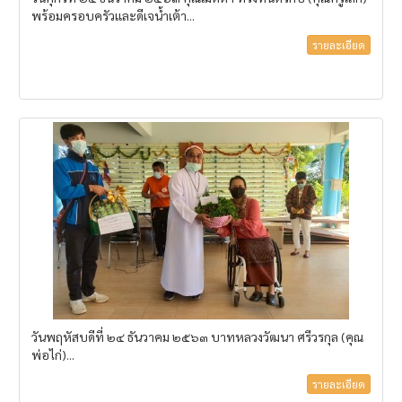
พร้อมครอบครัวและดีเจน้ำเต้า...
รายละเอียด
วันพฤหัสบดีที่ ๒๔ ธันวาคม ๒๕๖๓ บาทหลวงวัฒนา ศรีวรกุล (คุณ
พ่อไก่)...
รายละเอียด