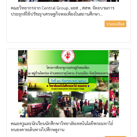
คณะวิทยากรจาก Central Group, มยส. , ศสพ. จัดอบรมการ
ประยุกต์ใช้ปรัชญาเศรษฐกิจพอเพียงในสถานศึกษา...
รายละเอียด
คณะครูและนักเรียนนักศึกษาวิทยาลัยเทคโนโลยีพระมหาไถ่่
หนองคายเดินทางไปศึกษดูงาน