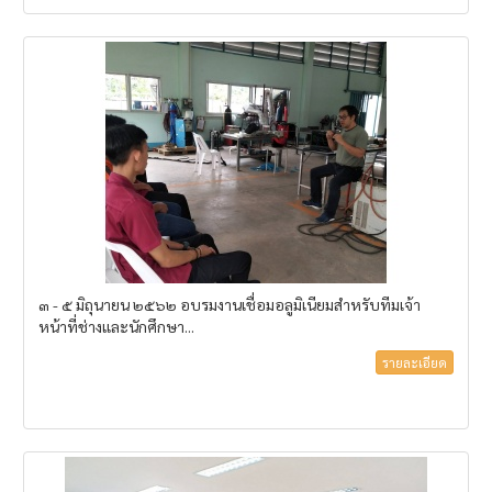
๓ - ๕ มิถุนายน ๒๕๖๒ อบรมงานเชื่อมอลูมิเนียมสำหรับทีมเจ้า
หน้าที่ช่างและนักศึกษา...
รายละเอียด