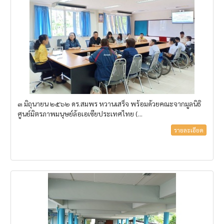
๓ มิถุนายน ๒๕๖๒ ดร.สมพร หวานเสร็จ พร้อมด้วยคณะจากมูลนิธิ
ศูนย์มิตรภาพมนุษย์ล้อเอเซียประเทศไทย (...
รายละเอียด