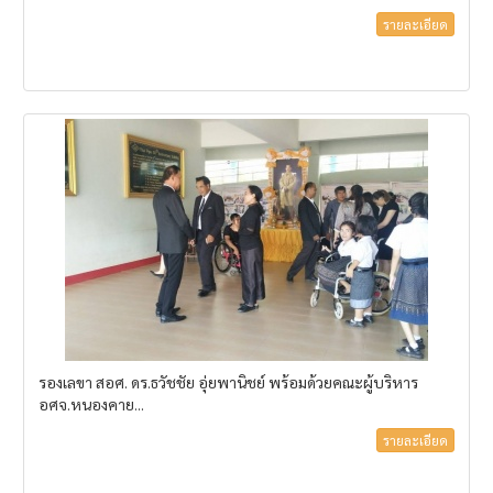
รายละเอียด
รองเลขา สอศ. ดร.ธวัชชัย อุ่ยพานิชย์ พร้อมด้วยคณะผู้บริหาร
อศจ.หนองคาย...
รายละเอียด