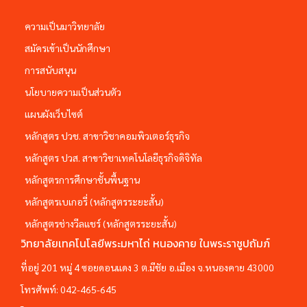
ความเป็นมาวิทยาลัย
สมัครเข้าเป็นนักศึกษา
การสนับสนุน
นโยบายความเป็นส่วนตัว
แผนผังเว็บไซต์
หลักสูตร ปวช. สาขาวิชาคอมพิวเตอร์ธุรกิจ
หลักสูตร ปวส. สาขาวิชาเทคโนโลยีธุรกิจดิจิทัล
หลักสูตรการศึกษาชั้นพื้นฐาน
หลักสูตรเบเกอรี่ (หลักสูตรระยะสั้น)
หลักสูตรช่างวีลแชร์ (หลักสูตรระยะสั้น)
วิทยาลัยเทคโนโลยีพระมหาไถ่ หนองคาย ในพระราชูปถัมภ์
ที่อยู่ 201 หมู่ 4 ซอยดอนแดง 3 ต.มีชัย อ.เมือง จ.หนองคาย 43000
โทรศัพท์:
042-465-645