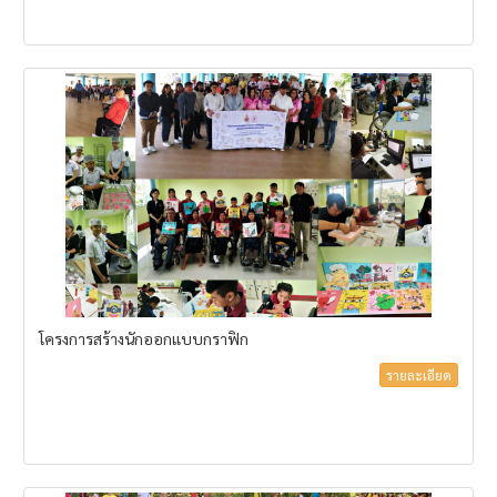
โครงการสร้างนักออกแบบกราฟิก
รายละเอียด