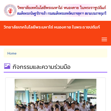
Skip
to
main
content
วิทยาลัยเทคโนโลยีพระมหาไถ่ หนองคาย ในพระราชปถัมภ์
Tog
navi
You
Home
are
here
กิจกรรมและความร่วมมือ