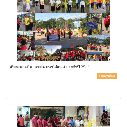
เก็บตกงานกีฬาภายใน มหาไถ่เกมส์ ประจำปี 2561
รายละเอียด