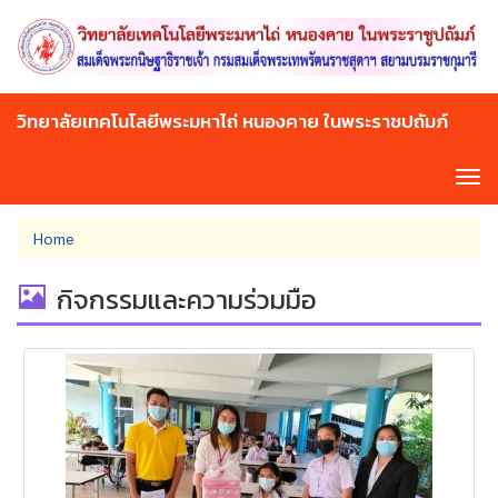
Skip
to
main
content
วิทยาลัยเทคโนโลยีพระมหาไถ่ หนองคาย ในพระราชปถัมภ์
Tog
navi
You
Home
are
here
กิจกรรมและความร่วมมือ