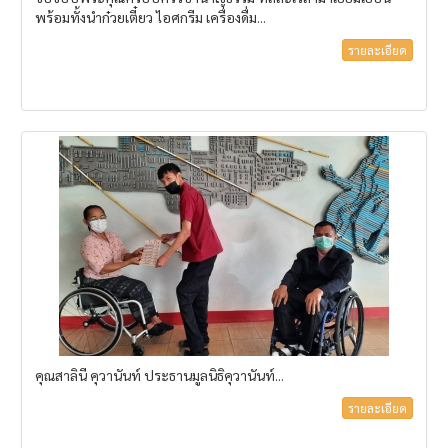
พร้อมทั้งนำก๋วยเตี๋ยว ไอศกรีม เครื่องดื่ม...
รายละเอียด
คุณสาลินี คุวานันท์ ประธานมูลนิธิคุวานันท์...
รายละเอียด