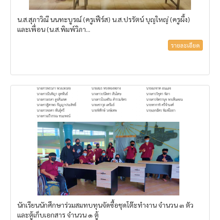
น.ส.สุภาวิณี​ นนทะบูรณ์​ (ครูเฟืร์ส)​ น.ส.ปรรัตน์​ บุญใหญ่​ (ครูผึ้ง)​
และเพื่อน​ (น.ส.พิมพ์วิภา​...
รายละเอียด
นักเรียนนักศึกษาร่วมสมทบทุนจัดซื้อชุดโต๊ะทำงาน จำนวน ๓ ตัว
และตู้เก็บเอกสาร จำนวน ๑ ตู้