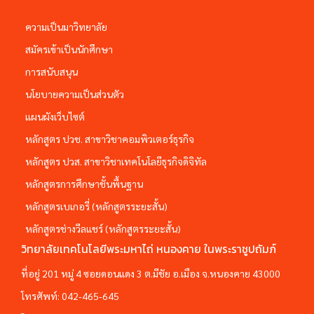
ความเป็นมาวิทยาลัย
สมัครเข้าเป็นนักศึกษา
การสนับสนุน
นโยบายความเป็นส่วนตัว
แผนผังเว็บไซต์
หลักสูตร ปวช. สาขาวิชาคอมพิวเตอร์ธุรกิจ
หลักสูตร ปวส. สาขาวิชาเทคโนโลยีธุรกิจดิจิทัล
หลักสูตรการศึกษาชั้นพื้นฐาน
หลักสูตรเบเกอรี่ (หลักสูตรระยะสั้น)
หลักสูตรช่างวีลแชร์ (หลักสูตรระยะสั้น)
วิทยาลัยเทคโนโลยีพระมหาไถ่ หนองคาย ในพระราชูปถัมภ์
ที่อยู่ 201 หมู่ 4 ซอยดอนแดง 3 ต.มีชัย อ.เมือง จ.หนองคาย 43000
โทรศัพท์:
042-465-645