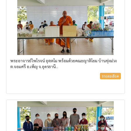
พระอาจารย์ไพโรจน์ อุตฺตโม พร้อมด้วยคณะญาติโยม บ้านทุ่งม่วง
ต.จอมศรี อ.เพ็ญ จ.อุดรธานี...
รายละเอียด