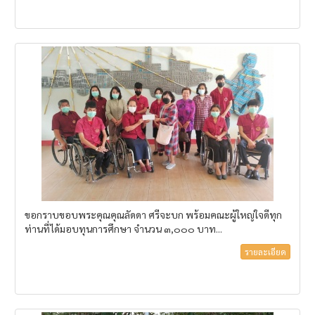
ขอกราบขอบพระคุณคุณลัดดา ศรีจะบก พร้อมคณะผู้ใหญ่ใจดีทุก
ท่านที่ได้มอบทุนการศึกษา จำนวน ๓,๐๐๐ บาท...
รายละเอียด