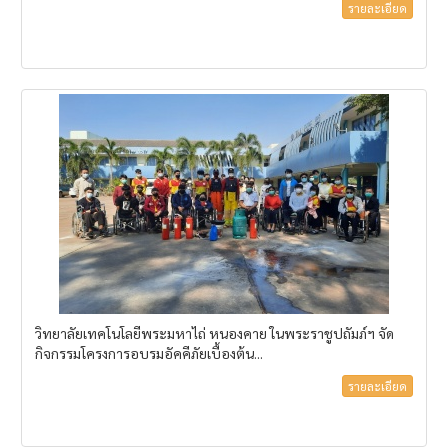
รายละเอียด
วิทยาลัยเทคโนโลยีพระมหาไถ่ หนองคาย ในพระราชูปถัมภ์ฯ จัด
กิจกรรมโครงการอบรมอัคคีภัยเบื้องต้น...
รายละเอียด