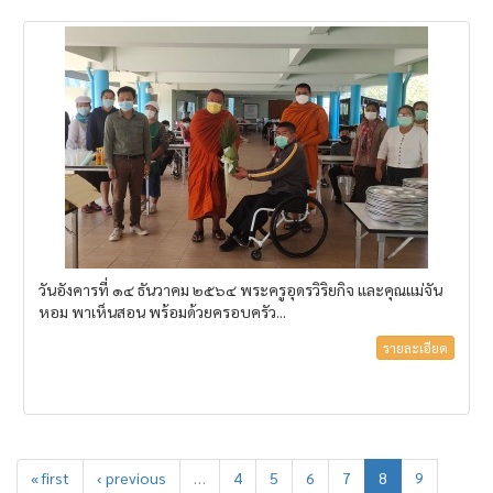
วันอังคารที่ ๑๔ ธันวาคม ๒๕๖๔ พระครูอุดรวิริยกิจ และคุณแม่จัน
หอม พาเห็นสอน พร้อมด้วยครอบครัว...
รายละเอียด
« first
‹ previous
…
4
5
6
7
8
9