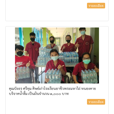
รายละเอียด
คุณบังอร ศรีทุม ศิษย์เก่าโรงเรียนอาชีวพระมหาไถ่ หนองคาย
บริจาคน้ำดื่ม เป็นเงินจำนวน ๑,๐๐๐ บาท
รายละเอียด