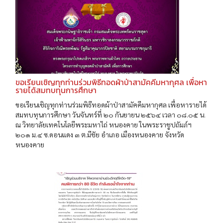
ขอเรียนเชิญทุกท่านร่วมพิธีทอดผ้าป่าสามัคคีมหากุศล เพื่อหา
รายได้สมทบทุนการศึกษา
ขอเรียนเชิญทุกท่านร่วมพิธีทอดผ้าป่าสามัคคีมหากุศล เพื่อหารายได้
สมทบทุนการศึกษา วันจันทร์ที่ ๒๐ กันยายน ๒๕๖๔ เวลา ๐๘.๐๕ น.
ณ วิทยาลัยเทคโนโลยีพระมหาไถ่ หนองคาย ในพระราชูปถัมภ์ฯ
๒๐๑ ม.๔ ซ.ดอนแดง ๓ ต.มีชัย อําเภอ เมืองหนองคาย จังหวัด
หนองคาย