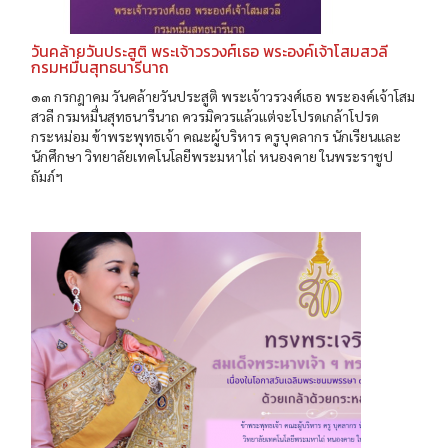
วันคล้ายวันประสูติ พระเจ้าวรวงศ์เธอ พระองค์เจ้าโสมสวลี
กรมหมื่นสุทธนารีนาถ
๑๓ กรกฎาคม วันคล้ายวันประสูติ พระเจ้าวรวงศ์เธอ พระองค์เจ้าโสม
สวลี กรมหมื่นสุทธนารีนาถ ควรมิควรแล้วแต่จะโปรดเกล้าโปรด
กระหม่อม ข้าพระพุทธเจ้า คณะผู้บริหาร ครูบุคลากร นักเรียนและ
นักศึกษา วิทยาลัยเทคโนโลยีพระมหาไถ่ หนองคาย ในพระราชูป
ถัมภ์ฯ