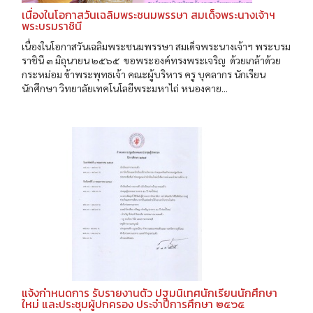
เนื่องในโอกาสวันเฉลิมพระชนมพรรษา สมเด็จพระนางเจ้าฯ
พระบรมราชินี
เนื่องในโอกาสวันเฉลิมพระชนมพรรษา สมเด็จพระนางเจ้าฯ พระบรม
ราชินี ๓ มิถุนายน ๒๕๖๕ ขอพระองค์ทรงพระเจริญ ด้วยเกล้าด้วย
กระหม่อม ข้าพระพุทธเจ้า คณะผู้บริหาร ครู บุคลากร นักเรียน
นักศึกษา วิทยาลัยเทคโนโลยีพระมหาไถ่ หนองคาย...
แจ้งกำหนดการ รับรายงานตัว ปฐมนิเทศนักเรียนนักศึกษา
ใหม่ และประชุมผู้ปกครอง ประจำปีการศึกษา ๒๕๖๕