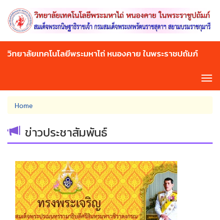
Skip
to
main
content
วิทยาลัยเทคโนโลยีพระมหาไถ่ หนองคาย ในพระราชปถัมภ์
Tog
navi
You
Home
are
here
ข่าวประชาสัมพันธ์