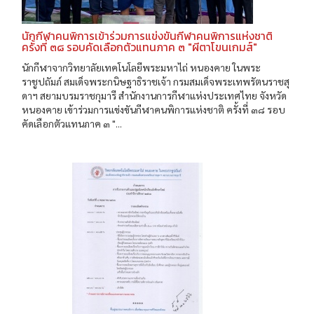
นักกีฬาคนพิการเข้าร่วมการแข่งขันกีฬาคนพิการแห่งชาติ
ครั้งที่ ๓๘ รอบคัดเลือกตัวแทนภาค ๓ "ผีตาโขนเกมส์"
นักกีฬาจากวิทยาลัยเทคโนโลยีพระมหาไถ่ หนองคาย ในพระ
ราชูปถัมภ์ สมเด็จพระกนิษฐาธิราชเจ้า กรมสมเด็จพระเทพรัตนราชสุ
ดาฯ สยามบรมราชกุมารี สำนักงานการกีฬาแห่งประเทศไทย จังหวัด
หนองคาย เข้าร่วมการแข่งขันกีฬาคนพิการแห่งชาติ ครั้งที่ ๓๘ รอบ
คัดเลือกตัวแทนภาค ๓ "...