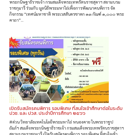
พระกนิษฐาธิราชเจ้า กรมสมเด็จพระเทพรัตนราชสุดาฯ สยามบรม
ราชกุมารี ร่วมกับ มูลนิธิพระมหาไถ่เพื่อการพัฒนาคนพิการ จัด
กิจกรรม “เทศน์มหาชาติ พระเวสสันดรชาดก ๑๓ กัณฑ์ ๑,๐๐๐ พระ
คาถา”...
เปิดรับสมัครคนพิการ รอบพิเศษ ที่สนใจเข้าศึกษาต่อในระดับ
ปวช. และ ปวส. ประจำปีการศึกษา ๒๕๖๖
#ด่วน วิทยาลัยเทคโนโลยีพระมหาไถ่ หนองคาย ในพระราชูป
ถัมภ์ฯ สมเด็จพระกนิษฐาธิราชเจ้า กรมสมเด็จพระเทพรัตนราชสุดาฯ
สยามบรมราชกุมารี เปิดรับสมัครคนพิการ รอบพิเศษ ที่สนใจเข้า