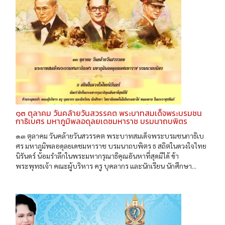
๑๓ ตุลาคม วันคล้ายวันสวรรคต พระบาทสมเด็จพระบรมชน
กาธิเบศร มหาภูมิพลอดุลยเดชมหาราช บรมนาถบพิตร
๑๓ ตุลาคม วันคล้ายวันสวรรคต พระบาทสมเด็จพระบรมชนกาธิเบ
ศร มหาภูมิพลอดุลยเดชมหาราช บรมนาถบพิตร ธ สถิตในดวงใจไทย
นิรันดร์ น้อมรำลึกในพระมหากรุณาธิคุณอันหาที่สุดมิได้ ข้า
พระพุทธเจ้า คณะผู้บริหาร ครู บุคลากร และนักเรียน นักศึกษา...