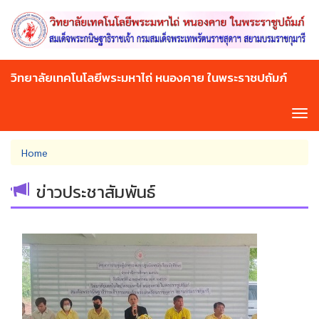
Skip
to
main
content
วิทยาลัยเทคโนโลยีพระมหาไถ่ หนองคาย ในพระราชปถัมภ์
Tog
navi
You
Home
are
here
ข่าวประชาสัมพันธ์