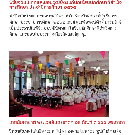
พิธีปัจฉิมนิเทศและมอบวุฒิบัตรแก่นักเรียนนักศึกษาที่สำเร็จ
การศึกษา ประจำปีการศึกษา ๒๕๖๕
พิธีปัจฉิมนิเทศและมอบวุฒิบัตรแก่นักเรียนนักศึกษาที่สำเร็จการ
ศึกษา ประจำปีการศึกษา ๒๕๖๕ โดยมี คุณพ่อพงษ์ศักดิ์ นารินรักษ์
เป็นประธานในพิธี มอบวุฒิบัตรแก่นักเรียนนักศึกษาที่สำเร็จการ
ศึกษาและมอบใบประกาศเกียรติคุณแก่ลูก ๆ...
เทศน์มหาชาติ พระเวสสันดรชาดก ๑๓ กัณฑ์ ๑,๐๐๐ พระคาถา
วิทยาลัยเทคโนโลยีพระมหาไถ่ หนองคาย ในพระราชูปถัมภ์ สมเด็จ