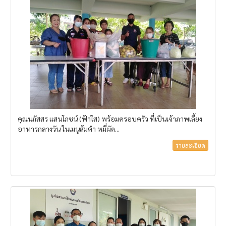
คุณนภัสสร​ แสนโภชน์​ (ฟ้าใส)​ พร้อมครอบครัว ที่เป็นเจ้าภาพเลี้ยง
อาหารกลางวัน ในเมนูส้มตำ หมี่ผัด...
รายละเอียด