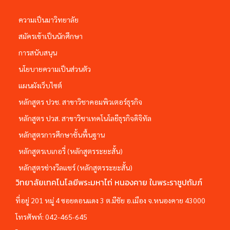
ความเป็นมาวิทยาลัย
สมัครเข้าเป็นนักศึกษา
การสนับสนุน
นโยบายความเป็นส่วนตัว
แผนผังเว็บไซต์
หลักสูตร ปวช. สาขาวิชาคอมพิวเตอร์ธุรกิจ
หลักสูตร ปวส. สาขาวิชาเทคโนโลยีธุรกิจดิจิทัล
หลักสูตรการศึกษาชั้นพื้นฐาน
หลักสูตรเบเกอรี่ (หลักสูตรระยะสั้น)
หลักสูตรช่างวีลแชร์ (หลักสูตรระยะสั้น)
วิทยาลัยเทคโนโลยีพระมหาไถ่ หนองคาย ในพระราชูปถัมภ์
ที่อยู่ 201 หมู่ 4 ซอยดอนแดง 3 ต.มีชัย อ.เมือง จ.หนองคาย 43000
โทรศัพท์:
042-465-645