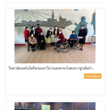
วิทยาลัยเทคโนโลยีพระมหาไถ่ หนองคาย ในพระราชูปถัมภ์ฯ...
รายละเอียด