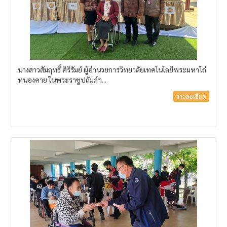
นางสาวสัมฤทธิ์ ศิริรัมย์ ผู้อำนวยการวิทยาลัยเทคโนโลยีพระมหาไถ่
หนองคาย ในพระราชูปถัมภ์ฯ...
รายละเอียด