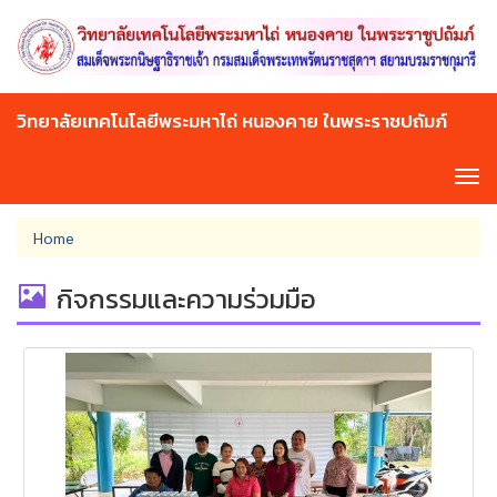
Skip
to
main
content
วิทยาลัยเทคโนโลยีพระมหาไถ่ หนองคาย ในพระราชปถัมภ์
Tog
navi
You
Home
are
here
กิจกรรมและความร่วมมือ