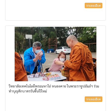
รายละเอียด
วิทยาลัยเทคโนโลยีพระมหาไถ่ หนองคาย ในพระราชูปถัมภ์ฯ ร่วม
ทำบุญตักบาตรวันขึ้นปีใหม่
รายละเอียด