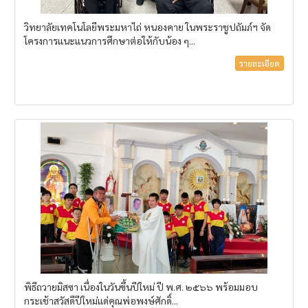
วิทยาลัยเทคโนโลยีพระมหาไถ่ หนองคาย ในพระราชูปถัมภ์ฯ จัด
โครงการแนะแนวการศึกษาต่อให้กับน้อง ๆ...
รายละเอียด
พิธีถวายมิสซา เนื่องในวันขึ้นปีใหม่ ปี พ.ศ. ๒๕๖๖ พร้อมมอบ
กระเช้าสวัสดีปีใหม่แด่คุณพ่อพงษ์ศักดิ์...