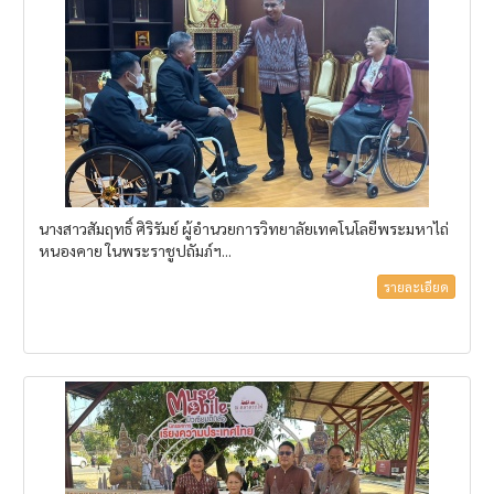
นางสาวสัมฤทธิ์ ศิริรัมย์ ผู้อำนวยการวิทยาลัยเทคโนโลยีพระมหาไถ่
หนองคาย ในพระราชูปถัมภ์ฯ...
รายละเอียด