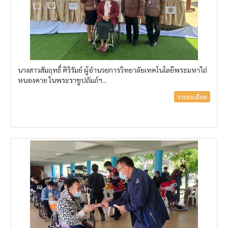
นางสาวสัมฤทธิ์ ศิริรัมย์ ผู้อำนวยการวิทยาลัยเทคโนโลยีพระมหาไถ่
หนองคาย ในพระราชูปถัมภ์ฯ...
รายละเอียด