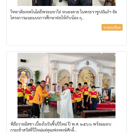
วิทยาลัยเทคโนโลยีพระมหาไถ่ หนองคาย ในพระราชูปถัมภ์ฯ จัด
โครงการแนะแนวการศึกษาต่อให้กับน้อง ๆ...
รายละเอียด
พิธีถวายมิสซา เนื่องในวันขึ้นปีใหม่ ปี พ.ศ. ๒๕๖๖ พร้อมมอบ
กระเช้าสวัสดีปีใหม่แด่คุณพ่อพงษ์ศักดิ์...