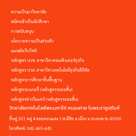
ความเป็นมาวิทยาลัย
สมัครเข้าเป็นนักศึกษา
การสนับสนุน
นโยบายความเป็นส่วนตัว
แผนผังเว็บไซต์
หลักสูตร ปวช. สาขาวิชาคอมพิวเตอร์ธุรกิจ
หลักสูตร ปวส. สาขาวิชาเทคโนโลยีธุรกิจดิจิทัล
หลักสูตรการศึกษาชั้นพื้นฐาน
หลักสูตรเบเกอรี่ (หลักสูตรระยะสั้น)
หลักสูตรช่างวีลแชร์ (หลักสูตรระยะสั้น)
วิทยาลัยเทคโนโลยีพระมหาไถ่ หนองคาย ในพระราชูปถัมภ์
ที่อยู่ 201 หมู่ 4 ซอยดอนแดง 3 ต.มีชัย อ.เมือง จ.หนองคาย 43000
โทรศัพท์:
042-465-645