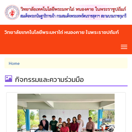
Skip
to
main
content
วิทยาลัยเทคโนโลยีพระมหาไถ่ หนองคาย ในพระราชปถัมภ์
Tog
navi
You
Home
are
here
กิจกรรมและความร่วมมือ