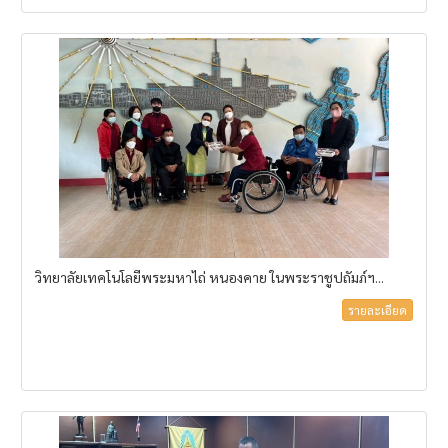
วิทยาลัยเทคโนโลยีพระมหาไถ่ หนองคาย ในพระราชูปถัมภ์ฯ...
รายละเอียด