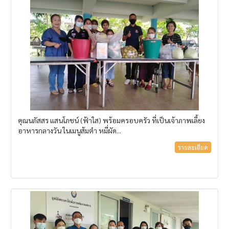
คุณนภัสสร​ แสนโภชน์​ (ฟ้าใส)​ พร้อมครอบครัว ที่เป็นเจ้าภาพเลี้ยง
อาหารกลางวัน ในเมนูส้มตำ หมี่ผัด...
รายละเอียด