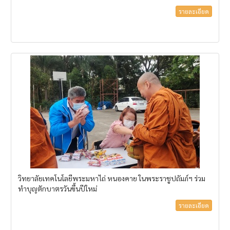
รายละเอียด
วิทยาลัยเทคโนโลยีพระมหาไถ่ หนองคาย ในพระราชูปถัมภ์ฯ ร่วม
ทำบุญตักบาตรวันขึ้นปีใหม่
รายละเอียด