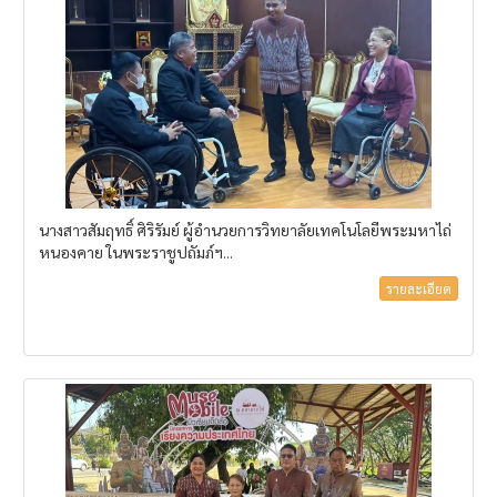
นางสาวสัมฤทธิ์ ศิริรัมย์ ผู้อำนวยการวิทยาลัยเทคโนโลยีพระมหาไถ่
หนองคาย ในพระราชูปถัมภ์ฯ...
รายละเอียด