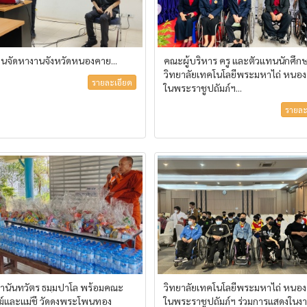
านจัดหางานจังหวัดหนองคาย...
คณะผู้บริหาร ครู และตัวแทนนักศึก
วิทยาลัยเทคโนโลยีพระมหาไถ่ หนอ
รายละเอียด
ในพระราชูปถัมภ์ฯ...
รายละ
นันทวัตร ธมฺมปาโล พร้อมคณะ
วิทยาลัยเทคโนโลยีพระมหาไถ่ หนอ
์และแม่ชี วัดดงพระโพนทอง
ในพระราชูปถัมภ์ฯ ร่วมการแสดงในง