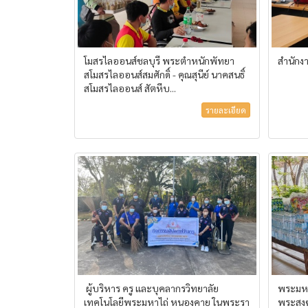
โมสรไลออนส์ชลบุรี พระตำหนักพัทยา
สำนักง
สโมสรไลออนส์สมศักดิ์ - คุณสุนีย์ นาคสนธิ์
สโมสรไลออนส์ สัตหีบ...
รายละเอียด
ผู้บริหาร ครู และบุคลากรวิทยาลัย
พระมหา
เทคโนโลยีพระมหาไถ่ หนองคาย ในพระรา
พระสงฆ