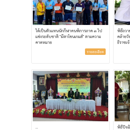
ได้เป็นตัวแทนนักกีฬาคนพิการภาค ๓ ไป
พิธีถว
แข่งระดับชาติ "ผีตาโขนเกมส์" ตามความ
คล้ายว
คาดหมาย
ธิราชเจ้า
รายละเอียด
...
พิธีปัจ