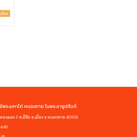
เอียด
ยีพระมหาไถ่ หนองคาย ในพระราชูปถัมภ์
ซอยดอนแดง 3 ต.มีชัย อ.เมือง จ.หนองคาย 43000
-645
645