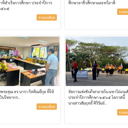
ษาที่สำเร็จการศึกษา ประจำปีการ
ศึกษาอาชีวศึกษาและทวิภาคี
 ๒๕๖๕
รายละ
รายละเอียด
ะคุณ ดร.นารา กิตติเมธีกุล ที่ให้
จัดการแข่งขันกีฬาภายใน มหาไถ่เกมส
เป็นวิทยากร...
ประจำปีการศึกษา ๒๕๖๕ โอกาสนี้
นางสาวสัมฤทธิ์ ศิริรัมย์...
รายละเอียด
รายละ