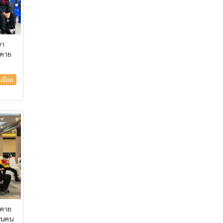
ษา
งคาย
เอียด
งคาย
านคน