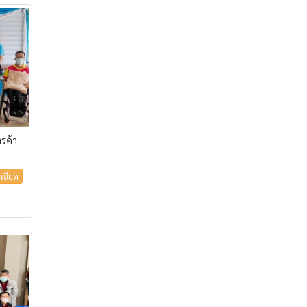
รค้า
เอียด