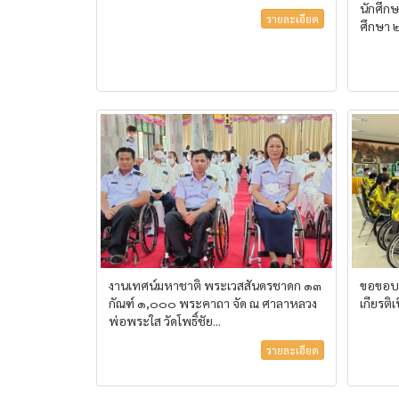
นักศึก
รายละเอียด
ศึกษา
งานเทศน์มหาชาติ พระเวสสันดรชาดก ๑๓
ขอขอบพร
กัณฑ์ ๑,๐๐๐ พระคาถา จัด ณ ศาลาหลวง
เกียรติ
พ่อพระใส วัดโพธิ์ชัย...
รายละเอียด