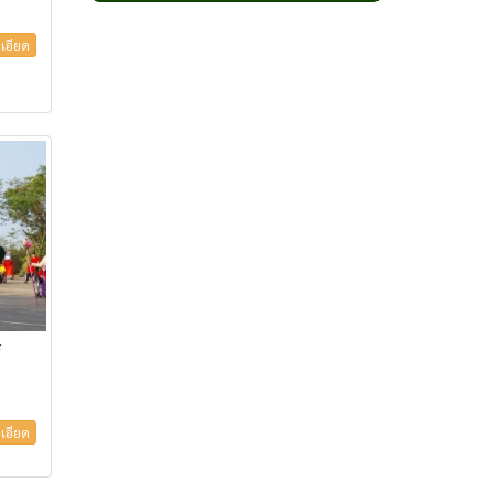
เอียด
์
เอียด