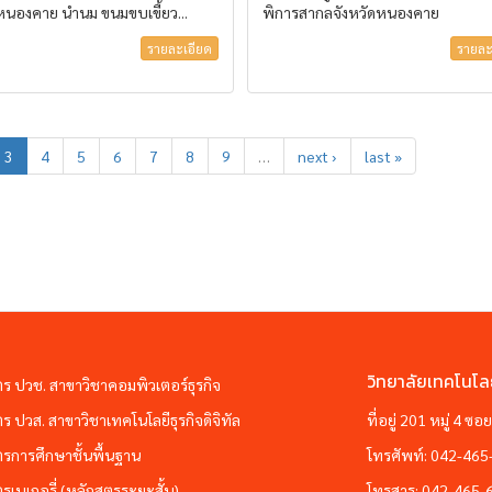
ดหนองคาย นำนม ขนมขบเขี้ยว...
พิการสากลจังหวัดหนองคาย
รายละเอียด
รายละ
3
4
5
6
7
8
9
…
next ›
last »
วิทยาลัยเทคโนโล
ตร ปวช. สาขาวิชาคอมพิวเตอร์ธุรกิจ
ตร ปวส. สาขาวิชาเทคโนโลยีธุรกิจดิจิทัล
ที่อยู่ 201 หมู่ 4 
ตรการศึกษาชั้นพื้นฐาน
โทรศัพท์:
042-465
ตรเบเกอรี่ (หลักสูตรระยะสั้น)
โทรสาร:
042-465-