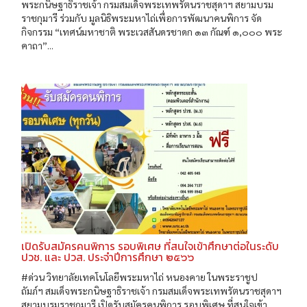
พระกนิษฐาธิราชเจ้า กรมสมเด็จพระเทพรัตนราชสุดาฯ สยามบรม
ราชกุมารี ร่วมกับ มูลนิธิพระมหาไถ่เพื่อการพัฒนาคนพิการ จัด
กิจกรรม “เทศน์มหาชาติ พระเวสสันดรชาดก ๑๓ กัณฑ์ ๑,๐๐๐ พระ
คาถา”...
เปิดรับสมัครคนพิการ รอบพิเศษ ที่สนใจเข้าศึกษาต่อในระดับ
ปวช. และ ปวส. ประจำปีการศึกษา ๒๕๖๖
#ด่วน วิทยาลัยเทคโนโลยีพระมหาไถ่ หนองคาย ในพระราชูป
ถัมภ์ฯ สมเด็จพระกนิษฐาธิราชเจ้า กรมสมเด็จพระเทพรัตนราชสุดาฯ
สยามบรมราชกุมารี เปิดรับสมัครคนพิการ รอบพิเศษ ที่สนใจเข้า