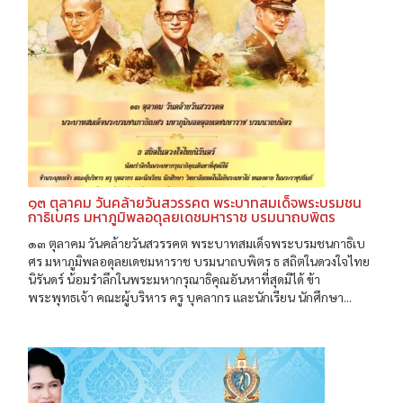
๑๓ ตุลาคม วันคล้ายวันสวรรคต พระบาทสมเด็จพระบรมชน
กาธิเบศร มหาภูมิพลอดุลยเดชมหาราช บรมนาถบพิตร
๑๓ ตุลาคม วันคล้ายวันสวรรคต พระบาทสมเด็จพระบรมชนกาธิเบ
ศร มหาภูมิพลอดุลยเดชมหาราช บรมนาถบพิตร ธ สถิตในดวงใจไทย
นิรันดร์ น้อมรำลึกในพระมหากรุณาธิคุณอันหาที่สุดมิได้ ข้า
พระพุทธเจ้า คณะผู้บริหาร ครู บุคลากร และนักเรียน นักศึกษา...