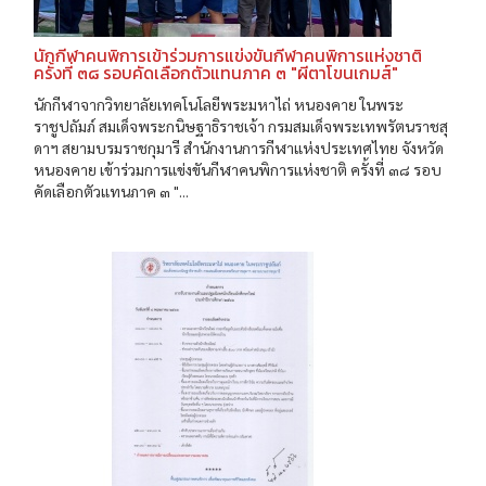
นักกีฬาคนพิการเข้าร่วมการแข่งขันกีฬาคนพิการแห่งชาติ
ครั้งที่ ๓๘ รอบคัดเลือกตัวแทนภาค ๓ "ผีตาโขนเกมส์"
นักกีฬาจากวิทยาลัยเทคโนโลยีพระมหาไถ่ หนองคาย ในพระ
ราชูปถัมภ์ สมเด็จพระกนิษฐาธิราชเจ้า กรมสมเด็จพระเทพรัตนราชสุ
ดาฯ สยามบรมราชกุมารี สำนักงานการกีฬาแห่งประเทศไทย จังหวัด
หนองคาย เข้าร่วมการแข่งขันกีฬาคนพิการแห่งชาติ ครั้งที่ ๓๘ รอบ
คัดเลือกตัวแทนภาค ๓ "...