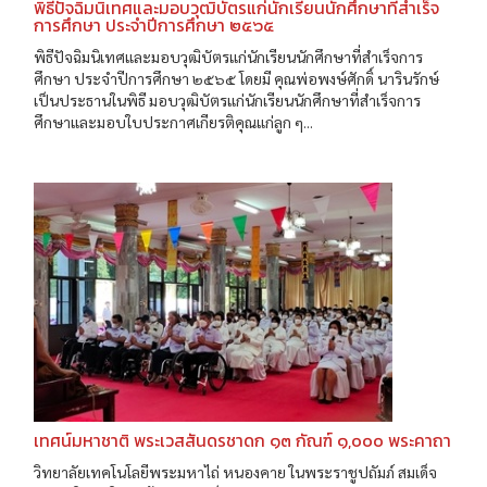
พิธีปัจฉิมนิเทศและมอบวุฒิบัตรแก่นักเรียนนักศึกษาที่สำเร็จ
การศึกษา ประจำปีการศึกษา ๒๕๖๕
พิธีปัจฉิมนิเทศและมอบวุฒิบัตรแก่นักเรียนนักศึกษาที่สำเร็จการ
ศึกษา ประจำปีการศึกษา ๒๕๖๕ โดยมี คุณพ่อพงษ์ศักดิ์ นารินรักษ์
เป็นประธานในพิธี มอบวุฒิบัตรแก่นักเรียนนักศึกษาที่สำเร็จการ
ศึกษาและมอบใบประกาศเกียรติคุณแก่ลูก ๆ...
เทศน์มหาชาติ พระเวสสันดรชาดก ๑๓ กัณฑ์ ๑,๐๐๐ พระคาถา
วิทยาลัยเทคโนโลยีพระมหาไถ่ หนองคาย ในพระราชูปถัมภ์ สมเด็จ