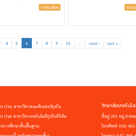
รายละเอียด
รายละ
4
5
6
7
8
9
10
…
next ›
last »
วิทยาลัยเทคโนโล
ตร ปวช. สาขาวิชาคอมพิวเตอร์ธุรกิจ
ตร ปวส. สาขาวิชาเทคโนโลยีธุรกิจดิจิทัล
ที่อยู่ 201 หมู่ 4 
ตรการศึกษาชั้นพื้นฐาน
โทรศัพท์:
042-465
ตรเบเกอรี่ (หลักสูตรระยะสั้น)
โทรสาร:
042-465-