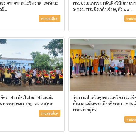
คณะ จากจากคณะวิทยาศาสตร์และ
พระปรเมนทรรามาธิบดีศรีสินทรมหา
ยี...
ลงกรณ พระชิรเกล้าเจ้าอยู่หัว ๒๘...
รายละเอียด
รายละ
จิตอาสา เนื่องในโอกาสวันเฉลิม
กิจกรรมส่งเสริมคุณธรรมจริยธรรมเพื
มพรรษา ๒๘ กรกฎาคม ๒๕๖๕
ทั้งมวล เฉลิมพระเกียรติพระบาทสมเด
พระเจ้าอยู่หัว
รายละเอียด
รายละ