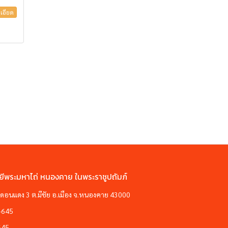
เอียด
ยีพระมหาไถ่ หนองคาย ในพระราชูปถัมภ์
ซอยดอนแดง 3 ต.มีชัย อ.เมือง จ.หนองคาย 43000
-645
645