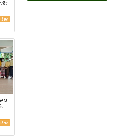
วชิรา
เอียด
่อคน
็จ
เอียด