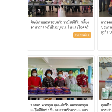
ศิษย์เก่าและครอบครัว วาณิชย์ศิริ มาเลี้ยง
การออก
อาหารกลางวันในเมนู ขนมจีน และไอศครี
ประกาศ
ธุรกิจ
รายละเอียด
ขอขอบพระคุณ คุณแม่หวิน และคณะคุณ
คุณเตื
แม่คุ้มมีชัยท่า ที่มอบความรักความเมตตา
การแว่น