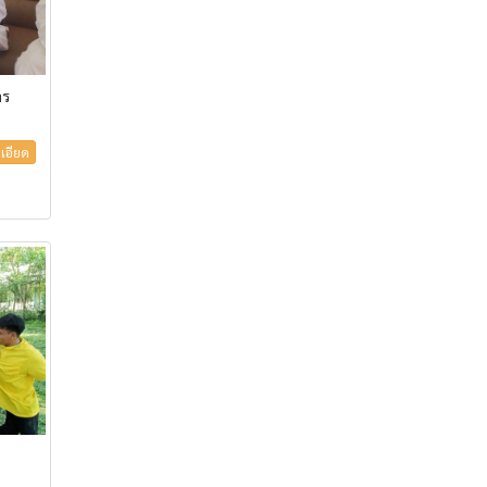
าร
เอียด