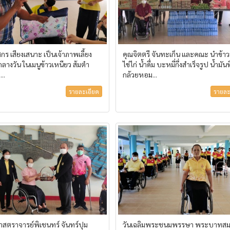
ร เสียงเสนาะ เป็นเจ้าภาพเลี้ยง
คุณจิตตรี จันทะเก็น และคณะ นำข้า
ลางวัน ในเมนูข้าวเหนียว ส้มตำ
ไข่ไก่ น้ำดื่ม บะหมี่กึ่งสำเร็จรูป น้ำมัน
..
กล้วยหอม...
รายละเอียด
รายละ
ศาสตราจารย์พิเชนทร์ จันทร์ปุม
วันเฉลิมพระชนมพรรษา พระบาทสมเ