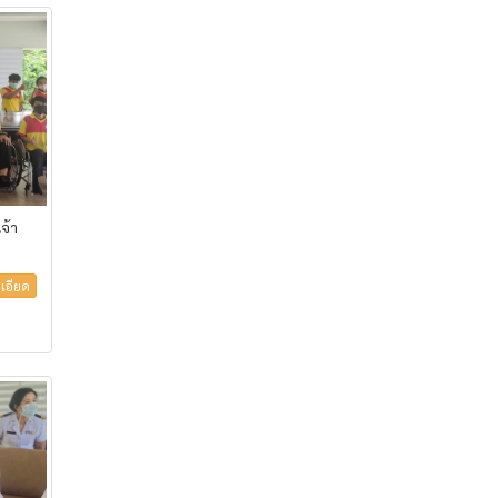
จ้า
เอียด