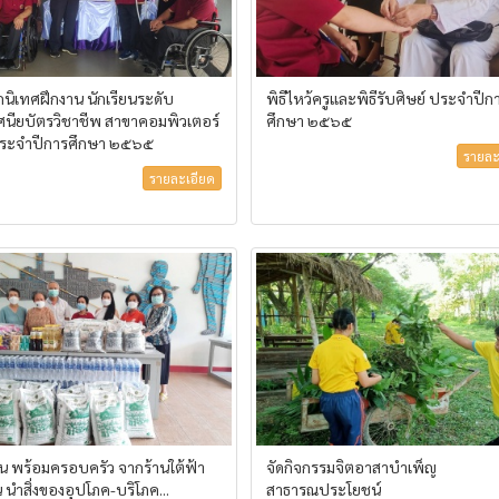
นิเทศฝึกงาน นักเรียนระดับ
พิธีไหว้ครูและพิธีรับศิษย์ ประจำปีก
นียบัตรวิชาชีพ สาขาคอมพิวเตอร์
ศึกษา ๒๕๖๕
 ประจำปีการศึกษา ๒๕๖๕
รายละ
รายละเอียด
อน พร้อมครอบครัว จากร้านใต้ฟ้า
จัดกิจกรรมจิตอาสาบำเพ็ญ
 นำสิ่งของอุปโภค-บริโภค...
สาธารณประโยชน์