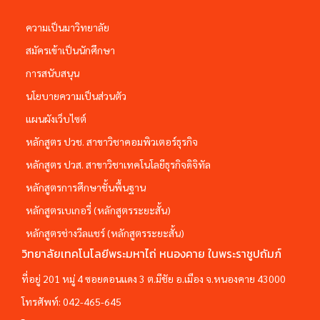
ความเป็นมาวิทยาลัย
สมัครเข้าเป็นนักศึกษา
การสนับสนุน
นโยบายความเป็นส่วนตัว
แผนผังเว็บไซต์
หลักสูตร ปวช. สาขาวิชาคอมพิวเตอร์ธุรกิจ
หลักสูตร ปวส. สาขาวิชาเทคโนโลยีธุรกิจดิจิทัล
หลักสูตรการศึกษาชั้นพื้นฐาน
หลักสูตรเบเกอรี่ (หลักสูตรระยะสั้น)
หลักสูตรช่างวีลแชร์ (หลักสูตรระยะสั้น)
วิทยาลัยเทคโนโลยีพระมหาไถ่ หนองคาย ในพระราชูปถัมภ์
ที่อยู่ 201 หมู่ 4 ซอยดอนแดง 3 ต.มีชัย อ.เมือง จ.หนองคาย 43000
โทรศัพท์:
042-465-645