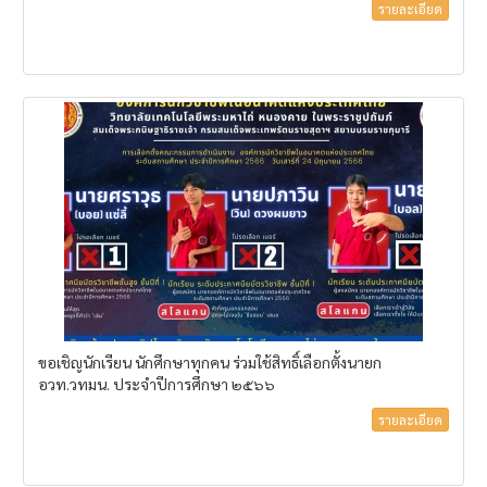
รายละเอียด
ขอเชิญนักเรียน นักศึกษาทุกคน ร่วมใช้สิทธิ์เลือกตั้งนายก
อวท.วทมน. ประจำปีการศึกษา ๒๕๖๖
รายละเอียด