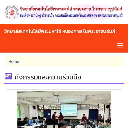
Skip
to
main
content
วิทยาลัยเทคโนโลยีพระมหาไถ่ หนองคาย ในพระราชปถัมภ์
Tog
navi
You
Home
are
here
กิจกรรมและความร่วมมือ