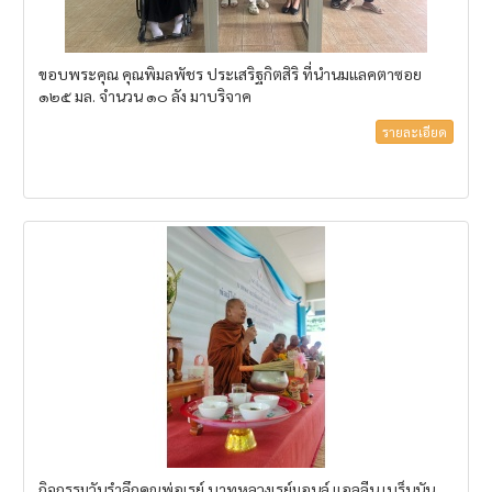
ขอบพระคุณ คุณพิมลพัชร ประเสริฐกิตสิริ ที่นำนมแลคตาซอย
๑๒๕ มล. จำนวน ๑๐ ลัง มาบริจาค
รายละเอียด
กิจกรรมวันรำลึกคุณพ่อเรย์ บาทหลวงเรย์มอนล์ แอลลีน เบร็นนัน