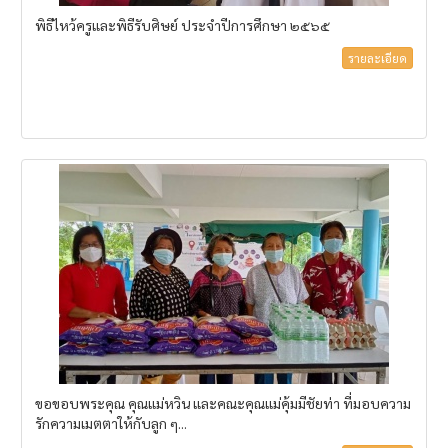
พิธีไหว้ครูและพิธีรับศิษย์ ประจำปีการศึกษา ๒๕๖๕
รายละเอียด
ขอขอบพระคุณ คุณแม่หวิน และคณะคุณแม่คุ้มมีชัยท่า ที่มอบความ
รักความเมตตาให้กับลูก ๆ...