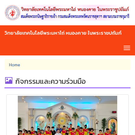
Skip
to
main
content
วิทยาลัยเทคโนโลยีพระมหาไถ่ หนองคาย ในพระราชปถัมภ์
Tog
navi
You
Home
are
here
กิจกรรมและความร่วมมือ