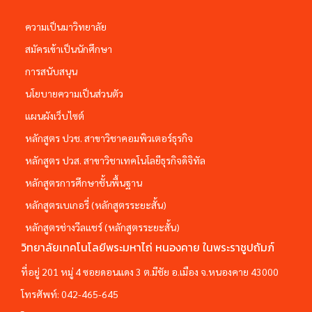
ความเป็นมาวิทยาลัย
สมัครเข้าเป็นนักศึกษา
การสนับสนุน
นโยบายความเป็นส่วนตัว
แผนผังเว็บไซต์
หลักสูตร ปวช. สาขาวิชาคอมพิวเตอร์ธุรกิจ
หลักสูตร ปวส. สาขาวิชาเทคโนโลยีธุรกิจดิจิทัล
หลักสูตรการศึกษาชั้นพื้นฐาน
หลักสูตรเบเกอรี่ (หลักสูตรระยะสั้น)
หลักสูตรช่างวีลแชร์ (หลักสูตรระยะสั้น)
วิทยาลัยเทคโนโลยีพระมหาไถ่ หนองคาย ในพระราชูปถัมภ์
ที่อยู่ 201 หมู่ 4 ซอยดอนแดง 3 ต.มีชัย อ.เมือง จ.หนองคาย 43000
โทรศัพท์:
042-465-645