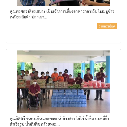
คุณพงศกร เสียงเสนาะ เป็นเจ้าภาพเลี้ยงอาหารกลางวัน ในเมนูข้าว
เหนียว ส้มตำ ปลาเผา...
รายละเอียด
คุณจิตตรี จันทะเก็น และคณะ นำข้าวสาร ไข่ไก่ น้ำดื่ม บะหมี่กึ่ง
สำเร็จรูป น้ำมันพืช กล้วยหอม...