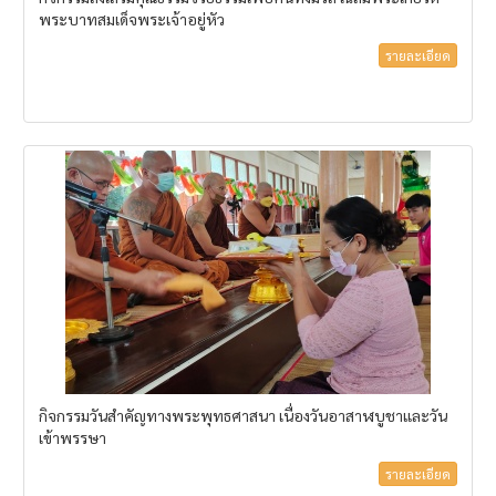
พระบาทสมเด็จพระเจ้าอยู่หัว
รายละเอียด
กิจกรรมวันสำคัญทางพระพุทธศาสนา เนื่องวันอาสาฬบูชาและวัน
เข้าพรรษา
รายละเอียด