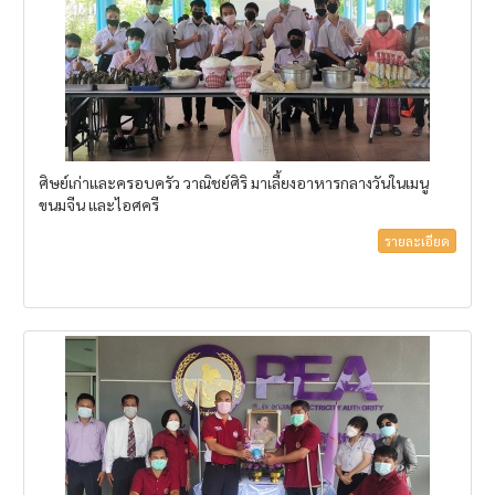
ศิษย์เก่าและครอบครัว วาณิชย์ศิริ มาเลี้ยงอาหารกลางวันในเมนู
ขนมจีน และไอศครี
รายละเอียด