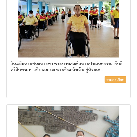
วันเฉลิมพระชนมพรรษา พระบาทสมเด็จพระปรเมนทรรามาธิบดี
ศรีสินทรมหาวชิราลงกรณ พระชิรเกล้าเจ้าอยู่หัว ๒๘...
รายละเอียด