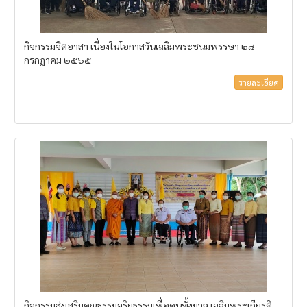
กิจกรรมจิตอาสา เนื่องในโอกาสวันเฉลิมพระชนมพรรษา ๒๘
กรกฎาคม ๒๕๖๕
รายละเอียด
กิจกรรมส่งเสริมคุณธรรมจริยธรรมเพื่อคนทั้งมวล เฉลิมพระเกียรติ