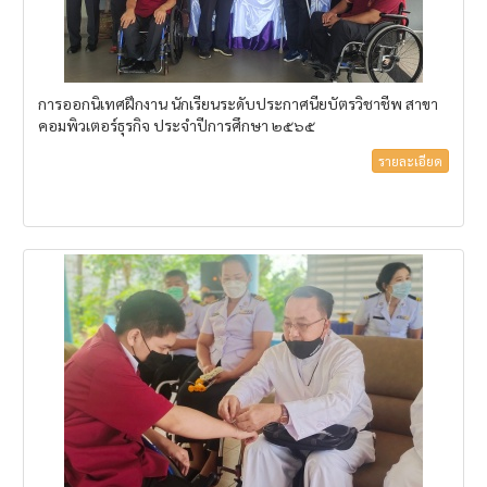
การออกนิเทศฝึกงาน นักเรียนระดับประกาศนียบัตรวิชาชีพ สาขา
คอมพิวเตอร์ธุรกิจ ประจำปีการศึกษา ๒๕๖๕
รายละเอียด