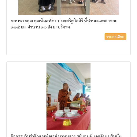
ขอบพระคุณ คุณพิมลพัชร ประเสริฐกิตสิริ ที่นำนมแลคตาซอย
๑๒๕ มล. จำนวน ๑๐ ลัง มาบริจาค
รายละเอียด
กิจกรรมวันรำลึกคุณพ่อเรย์ บาทหลวงเรย์มอนล์ แอลลีน เบร็นนัน