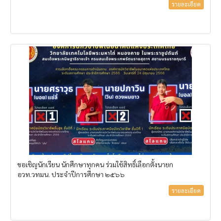
รายละเอียด
ขอเชิญนักเรียน นักศึกษาทุกคน ร่วมใช้สิทธิ์เลือกตั้งนายก
อวท.วทมน. ประจำปีการศึกษา ๒๕๖๖
รายละเอียด