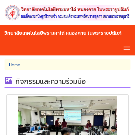
Skip
to
main
content
วิทยาลัยเทคโนโลยีพระมหาไถ่ หนองคาย ในพระราชปถัมภ์
Tog
navi
You
Home
are
here
กิจกรรมและความร่วมมือ