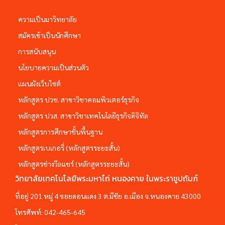
ความเป็นมาวิทยาลัย
สมัครเข้าเป็นนักศึกษา
การสนับสนุน
นโยบายความเป็นส่วนตัว
แผนผังเว็บไซต์
หลักสูตร ปวช. สาขาวิชาคอมพิวเตอร์ธุรกิจ
หลักสูตร ปวส. สาขาวิชาเทคโนโลยีธุรกิจดิจิทัล
หลักสูตรการศึกษาชั้นพื้นฐาน
หลักสูตรเบเกอรี่ (หลักสูตรระยะสั้น)
หลักสูตรช่างวีลแชร์ (หลักสูตรระยะสั้น)
วิทยาลัยเทคโนโลยีพระมหาไถ่ หนองคาย ในพระราชูปถัมภ์
ที่อยู่ 201 หมู่ 4 ซอยดอนแดง 3 ต.มีชัย อ.เมือง จ.หนองคาย 43000
โทรศัพท์:
042-465-645