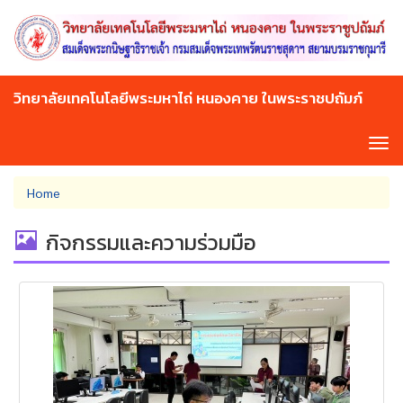
Skip
to
main
content
วิทยาลัยเทคโนโลยีพระมหาไถ่ หนองคาย ในพระราชปถัมภ์
Tog
navi
You
Home
are
here
กิจกรรมและความร่วมมือ