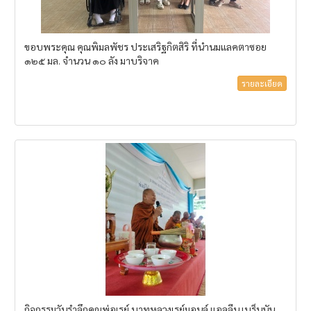
ขอบพระคุณ คุณพิมลพัชร ประเสริฐกิตสิริ ที่นำนมแลคตาซอย
๑๒๕ มล. จำนวน ๑๐ ลัง มาบริจาค
รายละเอียด
กิจกรรมวันรำลึกคุณพ่อเรย์ บาทหลวงเรย์มอนล์ แอลลีน เบร็นนัน