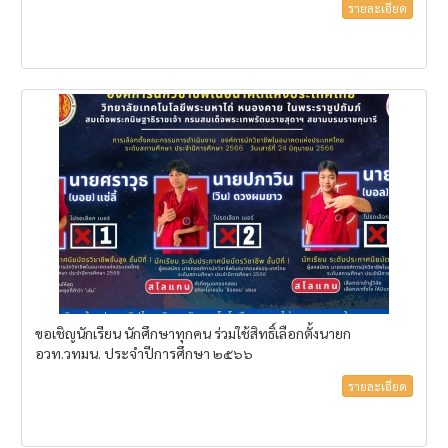
รายละเอียด
ขอเชิญนักเรียน นักศึกษาทุกคน ร่วมใช้สิทธิ์เลือกตั้งนายก
อวท.วทมน. ประจำปีการศึกษา ๒๕๖๖
รายละเอียด