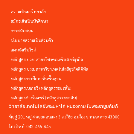
ความเป็นมาวิทยาลัย
สมัครเข้าเป็นนักศึกษา
การสนับสนุน
นโยบายความเป็นส่วนตัว
แผนผังเว็บไซต์
หลักสูตร ปวช. สาขาวิชาคอมพิวเตอร์ธุรกิจ
หลักสูตร ปวส. สาขาวิชาเทคโนโลยีธุรกิจดิจิทัล
หลักสูตรการศึกษาชั้นพื้นฐาน
หลักสูตรเบเกอรี่ (หลักสูตรระยะสั้น)
หลักสูตรช่างวีลแชร์ (หลักสูตรระยะสั้น)
วิทยาลัยเทคโนโลยีพระมหาไถ่ หนองคาย ในพระราชูปถัมภ์
ที่อยู่ 201 หมู่ 4 ซอยดอนแดง 3 ต.มีชัย อ.เมือง จ.หนองคาย 43000
โทรศัพท์:
042-465-645