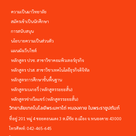
ความเป็นมาวิทยาลัย
สมัครเข้าเป็นนักศึกษา
การสนับสนุน
นโยบายความเป็นส่วนตัว
แผนผังเว็บไซต์
หลักสูตร ปวช. สาขาวิชาคอมพิวเตอร์ธุรกิจ
หลักสูตร ปวส. สาขาวิชาเทคโนโลยีธุรกิจดิจิทัล
หลักสูตรการศึกษาชั้นพื้นฐาน
หลักสูตรเบเกอรี่ (หลักสูตรระยะสั้น)
หลักสูตรช่างวีลแชร์ (หลักสูตรระยะสั้น)
วิทยาลัยเทคโนโลยีพระมหาไถ่ หนองคาย ในพระราชูปถัมภ์
ที่อยู่ 201 หมู่ 4 ซอยดอนแดง 3 ต.มีชัย อ.เมือง จ.หนองคาย 43000
โทรศัพท์:
042-465-645