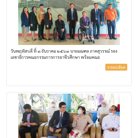
วันพฤหัสบดี ที่ ๓ ธันวาคม ๒๕๖๓ นายมณฑล ภาคสุวรรณ์ รอง
เลขาธิการคณะกรรมการการอาชีวศึกษา พร้อมคณะ
รายละเอียด