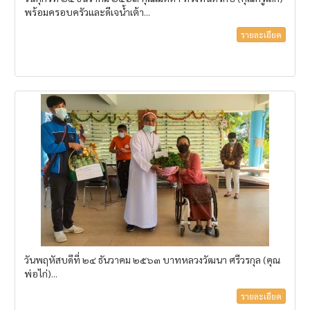
พร้อมครอบครัวและดีเจน้ำเต้า...
รายละเอียด
วันพฤหัสบดีที่ ๒๔ ธันวาคม ๒๕๖๓ บาทหลวงวัฒนา ศรีวรกุล (คุณ
พ่อไก่)...
รายละเอียด