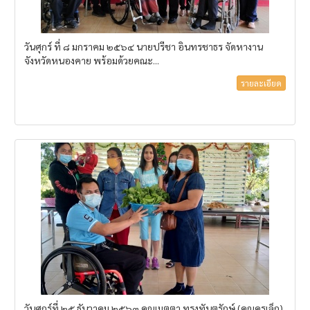
วันศุกร์ ที่ ๘ มกราคม ๒๕๖๔ นายปรีชา อินทรชาธร จัดหางาน
จังหวัดหนองคาย พร้อมด้วยคณะ...
รายละเอียด
วันศุกร์ที่ ๒๕ ธันวาคม ๒๕๖๓ คุณเมตตา ทรงทันตรักษ์ (คุณครูเล็ก)