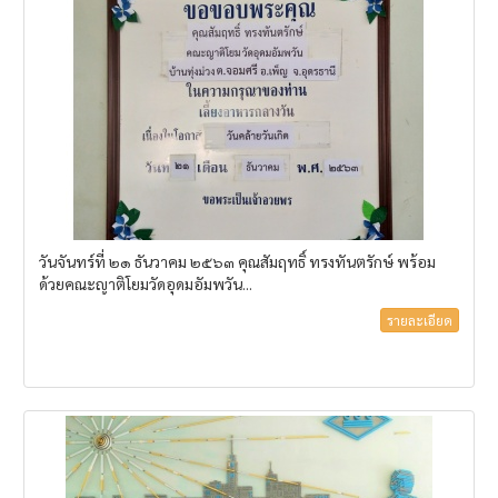
วันจันทร์ที่ ๒๑ ธันวาคม ๒๕๖๓ คุณสัมฤทธิ์ ทรงทันตรักษ์ พร้อม
ด้วยคณะญาติโยมวัดอุดมอัมพวัน...
รายละเอียด