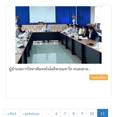
ผู้อำนวยการวิทยาลัยเทคโนโลยีพระมหาไถ่ หนองคาย...
รายละเอียด
« first
‹ previous
…
6
7
8
9
10
11