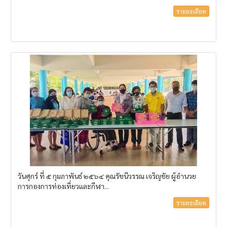
รายละเอียด
วันศุกร์ ที่ ๕ กุมภาพันธ์ ๒๕๖๔ คุณรัชนีวรรณ เจริญชัย ผู้อำนวย
การกองการท่องเที่ยวและกีฬา...
รายละเอียด