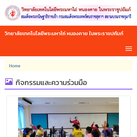
Skip
to
main
content
วิทยาลัยเทคโนโลยีพระมหาไถ่ หนองคาย ในพระราชปถัมภ์
Tog
navi
You
Home
are
here
กิจกรรมและความร่วมมือ