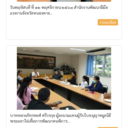
วันพฤหัสบดี ที่ ๑๒ พฤศจิกายน ๒๕๖๓ สำนักงานพัฒนาฝีมือ
แรงงานจังหวัดหนองคาย...
รายละเอียด
บาทหลวงภัทรพงศ์ ศรีวรกุล ผู้ลงนามแทนผู้รับใบอนุญาตมูลนิธิ
พระมหาไถ่เพื่อการพัฒนาคนพิการ...