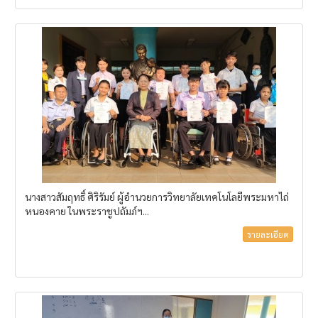
นางสาวสัมฤทธิ์ ศิริรัมย์ ผู้อำนวยการวิทยาลัยเทคโนโลยีพระมหาไถ่
หนองคาย ในพระราชูปถัมภ์ฯ...
รายละเอียด