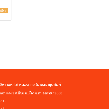
เอียด
ยีพระมหาไถ่ หนองคาย ในพระราชูปถัมภ์
ซอยดอนแดง 3 ต.มีชัย อ.เมือง จ.หนองคาย 43000
-645
645