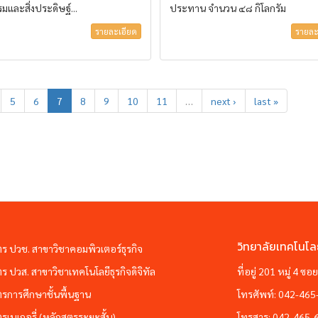
มและสิ่งประดิษฐ์...
ประทาน จำนวน ๔๘ กิโลกรัม
รายละเอียด
รายละ
5
6
7
8
9
10
11
…
next ›
last »
วิทยาลัยเทคโนโล
ตร ปวช. สาขาวิชาคอมพิวเตอร์ธุรกิจ
ตร ปวส. สาขาวิชาเทคโนโลยีธุรกิจดิจิทัล
ที่อยู่ 201 หมู่ 4 
ตรการศึกษาชั้นพื้นฐาน
โทรศัพท์:
042-465
ตรเบเกอรี่ (หลักสูตรระยะสั้น)
โทรสาร:
042-465-