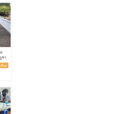
วม
บูชา
เอียด