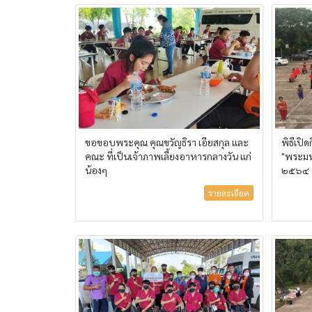
ขอขอบพระคุณ คุณขวัญธิรา เอียสกุล และ
พิธีเปิ
คณะ ที่เป็นเจ้าภาพเลี้ยงอาหารกลางวัน แก่
"พระมห
น้องๆ
๒๕๖๔
รายละเอียด