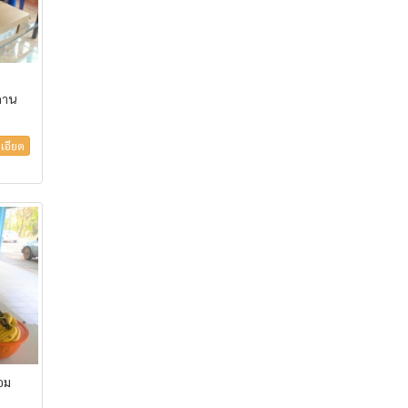
ถาน
เอียด
อม