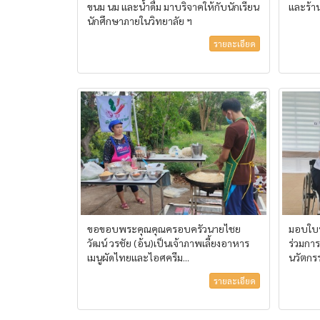
ขนม นม และน้ำดื่ม มาบริจาคให้กับนักเรียน
และร้า
นักศึกษาภายในวิทยาลัย ฯ
รายละเอียด
ขอขอบพระคุณคุณครอบครัวนายไชย
มอบใบป
วัฒน์ วรชัย (อ้น)เป็นเจ้าภาพเลี้ยงอาหาร
ร่วมกา
เมนูผัดไทยและไอศครีม...
นวัตกรร
รายละเอียด